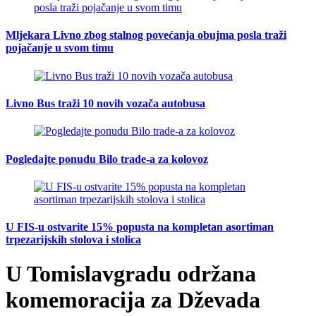
Mljekara Livno zbog stalnog povećanja obujma posla traži
pojačanje u svom timu
Livno Bus traži 10 novih vozača autobusa
Pogledajte ponudu Bilo trade-a za kolovoz
U FIS-u ostvarite 15% popusta na kompletan asortiman
trpezarijskih stolova i stolica
U Tomislavgradu održana
komemoracija za Dževada