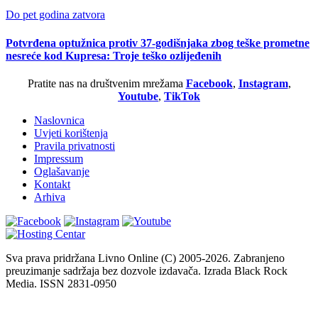
Do pet godina zatvora
Potvrđena optužnica protiv 37-godišnjaka zbog teške prometne
nesreće kod Kupresa: Troje teško ozlijeđenih
Pratite nas na društvenim mrežama
Facebook
,
Instagram
,
Youtube
,
TikTok
Naslovnica
Uvjeti korištenja
Pravila privatnosti
Impressum
Oglašavanje
Kontakt
Arhiva
Sva prava pridržana Livno Online (C) 2005-2026. Zabranjeno
preuzimanje sadržaja bez dozvole izdavača. Izrada Black Rock
Media. ISSN 2831-0950