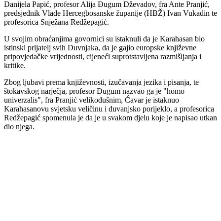
Danijela Papić, profesor Alija Đugum Dževadov, fra Ante Pranjić,
predsjednik Vlade Hercegbosanske županije (HBŽ) Ivan Vukadin te
profesorica Snježana Redžepagić.
U svojim obraćanjima govornici su istaknuli da je Karahasan bio
istinski prijatelj svih Duvnjaka, da je gajio europske književne
pripovjedačke vrijednosti, cijeneći suprotstavljena razmišljanja i
kritike.
Zbog ljubavi prema književnosti, izučavanja jezika i pisanja, te
štokavskog narječja, profesor Đugum nazvao ga je "homo
univerzalis", fra Pranjić velikodušnim, Ćavar je istaknuo
Karahasanovu svjetsku veličinu i duvanjsko porijeklo, a profesorica
Redžepagić spomenula je da je u svakom djelu koje je napisao utkan
dio njega.