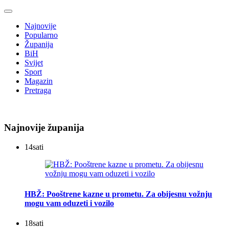
Najnovije
Popularno
Županija
BiH
Svijet
Sport
Magazin
Pretraga
Najnovije županija
14
sati
HBŽ: Pooštrene kazne u prometu. Za obijesnu vožnju
mogu vam oduzeti i vozilo
18
sati