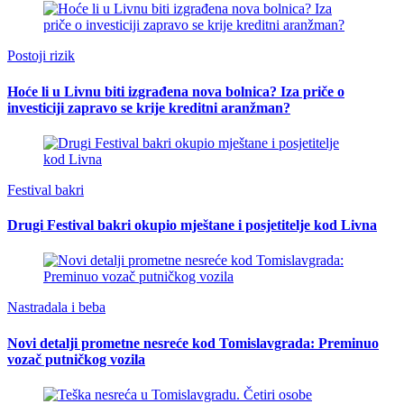
Postoji rizik
Hoće li u Livnu biti izgrađena nova bolnica? Iza priče o
investiciji zapravo se krije kreditni aranžman?
Festival bakri
Drugi Festival bakri okupio mještane i posjetitelje kod Livna
Nastradala i beba
Novi detalji prometne nesreće kod Tomislavgrada: Preminuo
vozač putničkog vozila