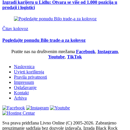
Izgradi karijeru u Lidlu: Otvara se više od 1.000 pozicija u
prodaji i logistici
Čitav kolovoz
Pogledajte ponudu Bilo trade-a za kolovoz
Pratite nas na društvenim mrežama
Facebook
,
Instagram
,
Youtube
,
TikTok
Naslovnica
Uvjeti korištenja
Pravila privatnosti
Impressum
Oglašavanje
Kontakt
Arhiva
Sva prava pridržana Livno Online (C) 2005-2026. Zabranjeno
preuzimanje sadržaja bez dozvole izdavača. Izrada Black Rock