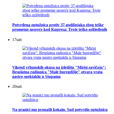
Potvrđena optužnica protiv 37-godišnjaka zbog teške
prometne nesreće kod Kupresa: Troje teško ozlijeđenih
17
sati
Vikend vrhunskih okusa na izletištu "Mirisi zavičaja":
Besplatna radionica "Male buregdžije" otvara vrata
gastro spektaklu u Stupama
20
sati
Na granici mu pronašli kokain. Sud potvrdio optužnicu