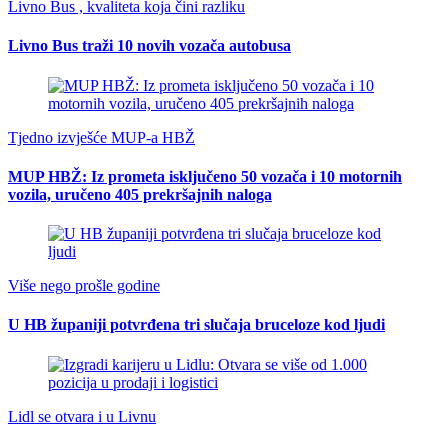
Livno Bus , kvaliteta koja čini razliku
Livno Bus traži 10 novih vozača autobusa
Tjedno izvješće MUP-a HBŽ
MUP HBŽ: Iz prometa isključeno 50 vozača i 10 motornih
vozila, uručeno 405 prekršajnih naloga
Više nego prošle godine
U HB županiji potvrđena tri slučaja bruceloze kod ljudi
Lidl se otvara i u Livnu