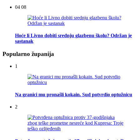
04 08
Hoće li Livno dobiti srednju glazbenu školu? Održan je
sastanak
Popularno županija
1
Na granici mu pronašli kokain. Sud potvrdio optužnicu
2