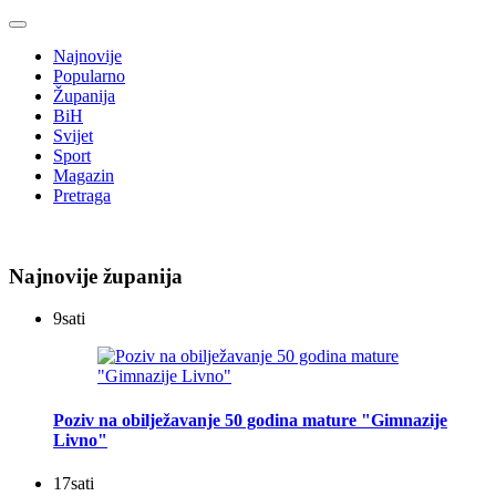
Najnovije
Popularno
Županija
BiH
Svijet
Sport
Magazin
Pretraga
Najnovije županija
9
sati
Poziv na obilježavanje 50 godina mature "Gimnazije
Livno"
17
sati