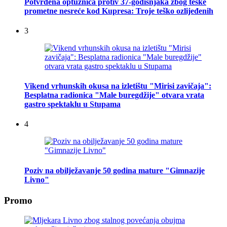
Potvrđena optužnica protiv 37-godišnjaka zbog teške
prometne nesreće kod Kupresa: Troje teško ozlijeđenih
3
Vikend vrhunskih okusa na izletištu "Mirisi zavičaja":
Besplatna radionica "Male buregdžije" otvara vrata
gastro spektaklu u Stupama
4
Poziv na obilježavanje 50 godina mature "Gimnazije
Livno"
Promo