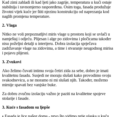
Kad zimi zahladi ili kad ljeti jako zagrije, temperatura u kući ostaje
stabilnija i ravnomjerno raspoređena. Osim toga, fasada produžuje
životni vijek kuće jer štiti njezinu konstrukciju od naprezanja kod
naglih promjena temperature.
2. Vlaga
Nitko ne voli prepoznatljivi miris vlage u prostoru koji se uvlači u
namještaj i odjeću. Plijesan i alge po zidovima i pločicama također
nisu poželjni detalji u interijeru. Dobra izolacija sprječava
zadržavanje vlage na zidovima, a time i stvaranje neugodnog mirisa
i pojavu plijesni.
3. Zvukovi
Ako želimo čuvati intimu svoja četiri zida za sebe, dobro je imati
kvalitetnu fasadu. Susjedi ne moraju slušati kako provodimo svoju
svakodnevicu, a ne moramo ni mi slušati njih. Također, možemo
mirnije spavati bez vanjske buke.
Za dobru zvučnu izolaciju važno je paziti na kvalitetne spojeve
stolarije i fasade.
3. Kuće s fasadom su ljepše
• Fasada je lice našeg doma - prvo što vidimo prije ulaska u kuću.