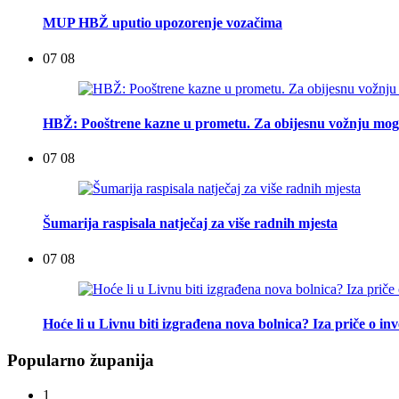
MUP HBŽ uputio upozorenje vozačima
07 08
HBŽ: Pooštrene kazne u prometu. Za obijesnu vožnju mogu
07 08
Šumarija raspisala natječaj za više radnih mjesta
07 08
Hoće li u Livnu biti izgrađena nova bolnica? Iza priče o inv
Popularno županija
1