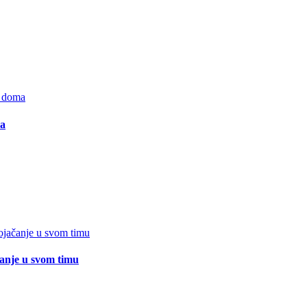
ma
čanje u svom timu