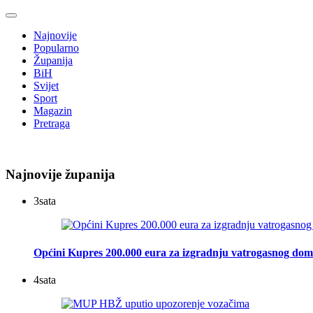
Najnovije
Popularno
Županija
BiH
Svijet
Sport
Magazin
Pretraga
Najnovije županija
3
sata
Općini Kupres 200.000 eura za izgradnju vatrogasnog do
4
sata