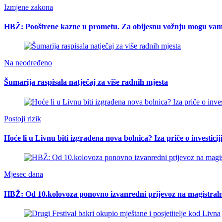
Izmjene zakona
HBŽ: Pooštrene kazne u prometu. Za obijesnu vožnju mogu vam o
Na neodređeno
Šumarija raspisala natječaj za više radnih mjesta
Postoji rizik
Hoće li u Livnu biti izgrađena nova bolnica? Iza priče o investici
Mjesec dana
HBŽ: Od 10.kolovoza ponovno izvanredni prijevoz na magistral