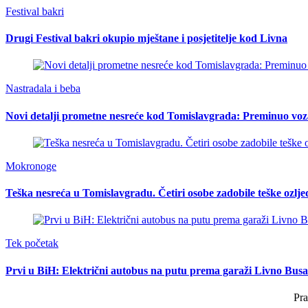
Festival bakri
Drugi Festival bakri okupio mještane i posjetitelje kod Livna
Nastradala i beba
Novi detalji prometne nesreće kod Tomislavgrada: Preminuo voz
Mokronoge
Teška nesreća u Tomislavgradu. Četiri osobe zadobile teške ozlje
Tek početak
Prvi u BiH: Električni autobus na putu prema garaži Livno Busa
Pra