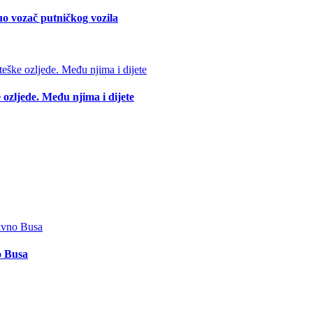
o vozač putničkog vozila
 ozljede. Među njima i dijete
o Busa