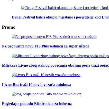
Drugi Festival bakri okupio mještane i posjetitelje kod Liv
Promo
Ne propustite novu FIS Plus sedmicu za super uštede
Mljekara Livno zbog stalnog povećanja obujma posla traži poja
Livno Bus traži 10 novih vozača autobusa
Pogledajte ponudu Bilo trade-a za kolovoz