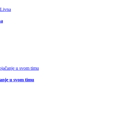
na
čanje u svom timu