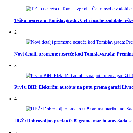
Teška nesreća u Tomislavgradu. Četiri osobe zadobile teške
2
Novi detalji prometne nesreće kod Tomislavgrada: Preminu
3
Prvi u BiH: Električni autobus na putu prema garaži Livn
4
HBŽ: Dobrovoljno predao 0,39 grama marihuane. Sada se 
5