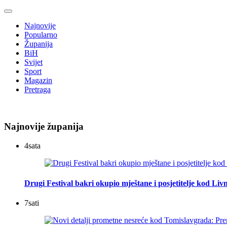
Najnovije
Popularno
Županija
BiH
Svijet
Sport
Magazin
Pretraga
Najnovije županija
4
sata
Drugi Festival bakri okupio mještane i posjetitelje kod Liv
7
sati