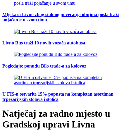
Mljekara Livno zbog stalnog povećanja obujma posla traži
pojačanje u svom timu
Livno Bus traži 10 novih vozača autobusa
Pogledajte ponudu Bilo trade-a za kolovoz
U FIS-u ostvarite 15% popusta na kompletan asortiman
trpezarijskih stolova i stolica
Natječaj za radno mjesto u
Gradskoj upravi Livna