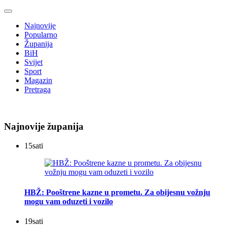
Najnovije
Popularno
Županija
BiH
Svijet
Sport
Magazin
Pretraga
Najnovije županija
15
sati
HBŽ: Pooštrene kazne u prometu. Za obijesnu vožnju
mogu vam oduzeti i vozilo
19
sati