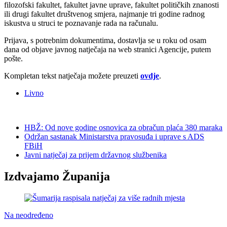
filozofski fakultet, fakultet javne uprave, fakultet političkih znanosti
ili drugi fakultet društvenog smjera, najmanje tri godine radnog
iskustva u struci te poznavanje rada na računalu.
Prijava, s potrebnim dokumentima, dostavlja se u roku od osam
dana od objave javnog natječaja na web stranici Agencije, putem
pošte.
Kompletan tekst natječaja možete preuzeti
ovdje
.
Livno
HBŽ: Od nove godine osnovica za obračun plaća 380 maraka
Održan sastanak Ministarstva pravosuđa i uprave s ADS
FBiH
Javni natječaj za prijem državnog službenika
Izdvajamo Županija
Na neodređeno