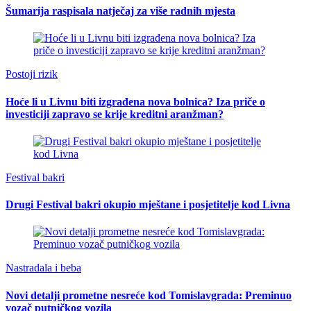
Šumarija raspisala natječaj za više radnih mjesta
Postoji rizik
Hoće li u Livnu biti izgrađena nova bolnica? Iza priče o
investiciji zapravo se krije kreditni aranžman?
Festival bakri
Drugi Festival bakri okupio mještane i posjetitelje kod Livna
Nastradala i beba
Novi detalji prometne nesreće kod Tomislavgrada: Preminuo
vozač putničkog vozila