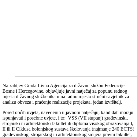
Na zahtjev Grada Livna Agencija za državnu službu Federacije
Bosne i Hercegovine, objavljuje javni natječaj za popunu radnog
mjesta državnog službenika u na radno mjesto stručni savjetnik za
analizu obveza i praćenje realizacije projekata, jedan izvršitelj.
Pored općih uvjeta, navedenih u javnom natječaju, kandidati moraju
ispunjavati i posebne uvjete, i to: VSS (VII stupanj) građevinski,
strojarski ili arhitektonski fakultet ili diploma visokog obrazovanja I,
II ili II Ciklusa bolonjskog sustava školovanja (najmanje 240 ECTS)
građevinskog, strojarskog ili arhitektonskog smijera pravni fakultet,