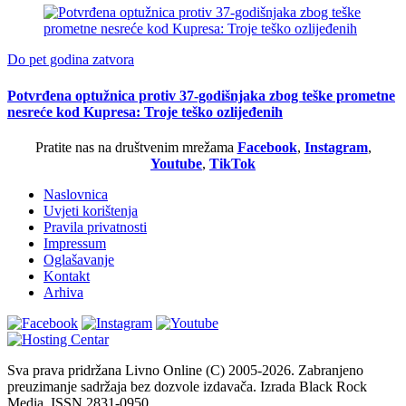
Do pet godina zatvora
Potvrđena optužnica protiv 37-godišnjaka zbog teške prometne
nesreće kod Kupresa: Troje teško ozlijeđenih
Pratite nas na društvenim mrežama
Facebook
,
Instagram
,
Youtube
,
TikTok
Naslovnica
Uvjeti korištenja
Pravila privatnosti
Impressum
Oglašavanje
Kontakt
Arhiva
Sva prava pridržana Livno Online (C) 2005-2026. Zabranjeno
preuzimanje sadržaja bez dozvole izdavača. Izrada Black Rock
Media. ISSN 2831-0950