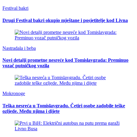
Festival bakri
Drugi Festival bakri okupio mještane i posjetitelje kod Livna
Nastradala i beba
Novi detalji prometne nesreće kod Tomislavgrada: Preminuo
vozač putničkog vozila
Mokronoge
Teška nesreća u Tomislavgradu. Četiri osobe zadobile teške
ozljede. Među njima i dijete