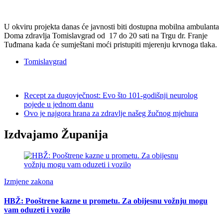
U okviru projekta danas će javnosti biti dostupna mobilna ambulanta
Doma zdravlja Tomislavgrad od 17 do 20 sati na Trgu dr. Franje
Tuđmana kada će sumještani moći pristupiti mjerenju krvnoga tlaka.
Tomislavgrad
Recept za dugovječnost: Evo što 101-godišnji neurolog
pojede u jednom danu
Ovo je najgora hrana za zdravlje našeg žučnog mjehura
Izdvajamo Županija
Izmjene zakona
HBŽ: Pooštrene kazne u prometu. Za obijesnu vožnju mogu
vam oduzeti i vozilo