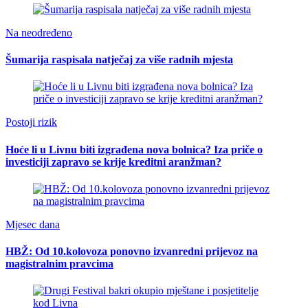
Na neodređeno
Šumarija raspisala natječaj za više radnih mjesta
Postoji rizik
Hoće li u Livnu biti izgrađena nova bolnica? Iza priče o
investiciji zapravo se krije kreditni aranžman?
Mjesec dana
HBŽ: Od 10.kolovoza ponovno izvanredni prijevoz na
magistralnim pravcima