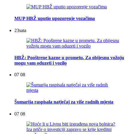
MUP HBŽ uputio upozorenje vozačima
23
sata
HBŽ: Pooštrene kazne u prometu. Za obijesnu vožnju
mogu vam oduzeti i vozilo
07 08
Šumarija raspisala natječaj za više radnih mjesta
07 08