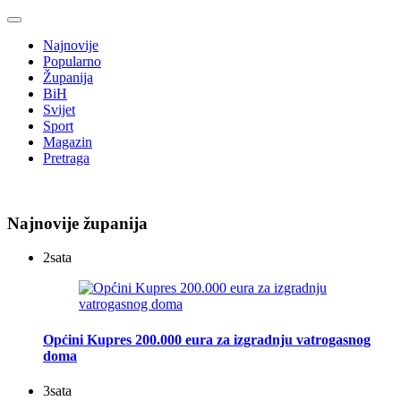
Najnovije
Popularno
Županija
BiH
Svijet
Sport
Magazin
Pretraga
Najnovije županija
2
sata
Općini Kupres 200.000 eura za izgradnju vatrogasnog
doma
3
sata