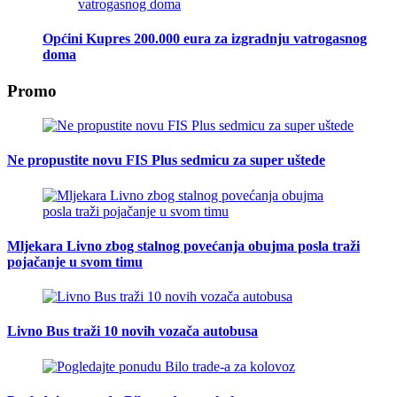
Općini Kupres 200.000 eura za izgradnju vatrogasnog
doma
Promo
Ne propustite novu FIS Plus sedmicu za super uštede
Mljekara Livno zbog stalnog povećanja obujma posla traži
pojačanje u svom timu
Livno Bus traži 10 novih vozača autobusa