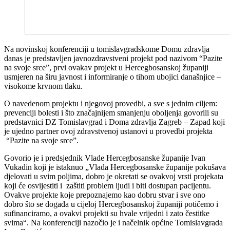
Na novinskoj konferenciji u tomislavgradskome Domu zdravlja
danas je predstavljen javnozdravstveni projekt pod nazivom “Pazite
na svoje srce”, prvi ovakav projekt u Hercegbosanskoj županiji
usmjeren na širu javnost i informiranje o tihom ubojici današnjice –
visokome krvnom tlaku.
O navedenom projektu i njegovoj provedbi, a sve s jednim ciljem:
prevenciji bolesti i što značajnijem smanjenju oboljenja govorili su
predstavnici DZ Tomislavgrad i Doma zdravlja Zagreb – Zapad koji
je ujedno partner ovoj zdravstvenoj ustanovi u provedbi projekta
“Pazite na svoje srce”.
Govorio je i predsjednik Vlade Hercegbosanske županije Ivan
Vukadin koji je istaknuo „Vlada Hercegbosanske županije pokušava
djelovati u svim poljima, dobro je okretati se ovakvoj vrsti projekata
koji će osvijestiti i zaštiti problem ljudi i biti dostupan pacijentu.
Ovakve projekte koje prepoznajemo kao dobru stvar i sve ono
dobro što se događa u cijeloj Hercegbosanskoj županiji potičemo i
sufinanciramo, a ovakvi projekti su hvale vrijedni i zato čestitke
svima“. Na konferenciji nazočio je i načelnik općine Tomislavgrada