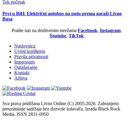
Tek početak
Prvi u BiH: Električni autobus na putu prema garaži Livno
Busa
Pratite nas na društvenim mrežama
Facebook
,
Instagram
,
Youtube
,
TikTok
Naslovnica
Uvjeti korištenja
Pravila privatnosti
Impressum
Oglašavanje
Kontakt
Arhiva
Sva prava pridržana Livno Online (C) 2005-2026. Zabranjeno
preuzimanje sadržaja bez dozvole izdavača. Izrada Black Rock
Media. ISSN 2831-0950