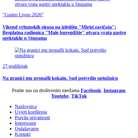
"Gastro Livno 2026"
Vikend vrhunskih okusa na izletištu "Mirisi zavičaja":
Besplatna radionica "Male buregdžije" otvara vrata gastro
spektaklu u Stupama
27-godišnjak
Na granici mu pronašli kokain. Sud potvrdio optužnicu
Pratite nas na društvenim mrežama
Facebook
,
Instagram
,
Youtube
,
TikTok
Naslovnica
Uvjeti korištenja
Pravila privatnosti
Impressum
Oglašavanje
Kontakt