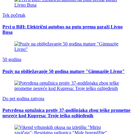
Tek početak
Prvi u BiH: Električni autobus na putu prema garaži Livno
Busa
50 godina
Poziv na obilježavanje 50 godina mature "Gimnazije Livno"
Do pet godina zatvora
Potvrđena optužnica protiv 37-godišnjaka zbog teške prometne
nesreće kod Kupresa: Troje teško ozlijeđenih