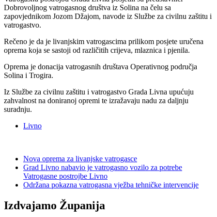
Dobrovoljnog vatrogasnog društva iz Solina na čelu sa
zapovjednikom Jozom Džajom, navode iz Službe za civilnu zaštitu i
vatrogastvo.
Rečeno je da je livanjskim vatrogascima prilikom posjete uručena
oprema koja se sastoji od različitih crijeva, mlaznica i pjenila.
Oprema je donacija vatrogasnih društava Operativnog područja
Solina i Trogira.
Iz Službe za civilnu zaštitu i vatrogastvo Grada Livna upućuju
zahvalnost na doniranoj opremi te izražavaju nadu za daljnju
suradnju.
Livno
Nova oprema za livanjske vatrogasce
Grad Livno nabavio je vatrogasno vozilo za potrebe
Vatrogasne postrojbe Livno
Održana pokazna vatrogasna vježba tehničke intervencije
Izdvajamo Županija