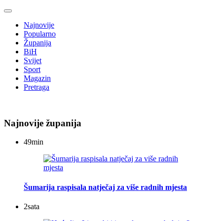
Najnovije
Popularno
Županija
BiH
Svijet
Sport
Magazin
Pretraga
Najnovije županija
49
min
Šumarija raspisala natječaj za više radnih mjesta
2
sata