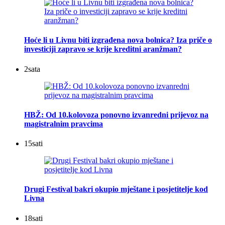
Hoće li u Livnu biti izgrađena nova bolnica? Iza priče o
investiciji zapravo se krije kreditni aranžman?
2
sata
HBŽ: Od 10.kolovoza ponovno izvanredni prijevoz na
magistralnim pravcima
15
sati
Drugi Festival bakri okupio mještane i posjetitelje kod
Livna
18
sati