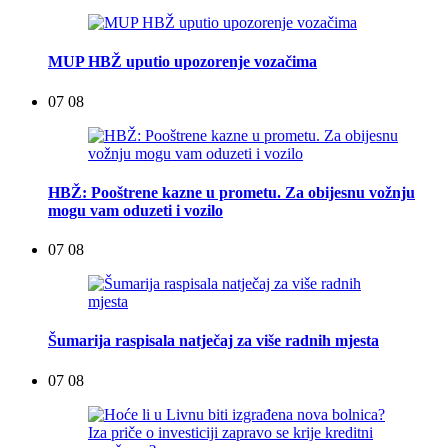
MUP HBŽ uputio upozorenje vozačima
07 08
HBŽ: Pooštrene kazne u prometu. Za obijesnu vožnju
mogu vam oduzeti i vozilo
07 08
Šumarija raspisala natječaj za više radnih mjesta
07 08