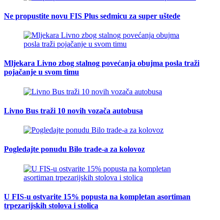
Ne propustite novu FIS Plus sedmicu za super uštede
Mljekara Livno zbog stalnog povećanja obujma posla traži
pojačanje u svom timu
Livno Bus traži 10 novih vozača autobusa
Pogledajte ponudu Bilo trade-a za kolovoz
U FIS-u ostvarite 15% popusta na kompletan asortiman
trpezarijskih stolova i stolica