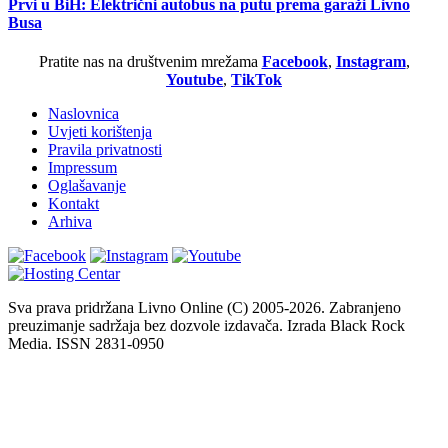
Prvi u BiH: Električni autobus na putu prema garaži Livno
Busa
Pratite nas na društvenim mrežama
Facebook
,
Instagram
,
Youtube
,
TikTok
Naslovnica
Uvjeti korištenja
Pravila privatnosti
Impressum
Oglašavanje
Kontakt
Arhiva
Sva prava pridržana Livno Online (C) 2005-2026. Zabranjeno
preuzimanje sadržaja bez dozvole izdavača. Izrada Black Rock
Media. ISSN 2831-0950