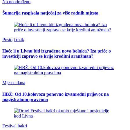
Na neodređeno
Šumarija raspisala natječaj za više radnih mjesta
Postoji rizik
Hoće li u Livnu biti izgrađena nova bolnica? Iza priče o
investiciji zapravo se krije kreditni aranžman?
Mjesec dana
HBŽ: Od 10.kolovoza ponovno izvanredni prijevoz na
magistralnim pravcima
Festival bakri