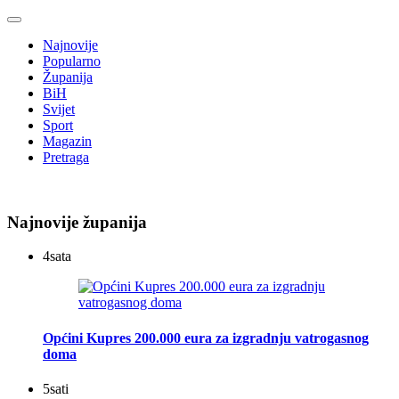
Najnovije
Popularno
Županija
BiH
Svijet
Sport
Magazin
Pretraga
Najnovije županija
4
sata
Općini Kupres 200.000 eura za izgradnju vatrogasnog
doma
5
sati