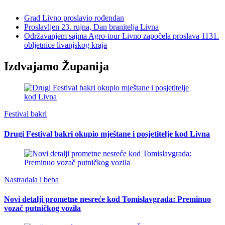
Grad Livno proslavio rođendan
Proslavljen 23. rujna, Dan branitelja Livna
Održavanjem sajma Agro-tour Livno započela proslava 1131.
obljetnice livanjskog kraja
Izdvajamo Županija
Festival bakri
Drugi Festival bakri okupio mještane i posjetitelje kod Livna
Nastradala i beba
Novi detalji prometne nesreće kod Tomislavgrada: Preminuo
vozač putničkog vozila