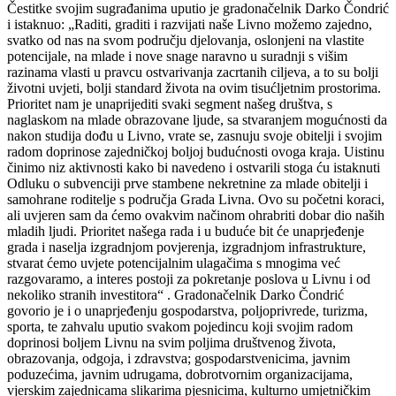
Čestitke svojim sugrađanima uputio je gradonačelnik Darko Čondrić
i istaknuo: „Raditi, graditi i razvijati naše Livno možemo zajedno,
svatko od nas na svom području djelovanja, oslonjeni na vlastite
potencijale, na mlade i nove snage naravno u suradnji s višim
razinama vlasti u pravcu ostvarivanja zacrtanih ciljeva, a to su bolji
životni uvjeti, bolji standard života na ovim tisućljetnim prostorima.
Prioritet nam je unaprijediti svaki segment našeg društva, s
naglaskom na mlade obrazovane ljude, sa stvaranjem mogućnosti da
nakon studija dođu u Livno, vrate se, zasnuju svoje obitelji i svojim
radom doprinose zajedničkoj boljoj budućnosti ovoga kraja. Uistinu
činimo niz aktivnosti kako bi navedeno i ostvarili stoga ću istaknuti
Odluku o subvenciji prve stambene nekretnine za mlade obitelji i
samohrane roditelje s područja Grada Livna. Ovo su početni koraci,
ali uvjeren sam da ćemo ovakvim načinom ohrabriti dobar dio naših
mladih ljudi. Prioritet našega rada i u buduće bit će unaprjeđenje
grada i naselja izgradnjom povjerenja, izgradnjom infrastrukture,
stvarat ćemo uvjete potencijalnim ulagačima s mnogima već
razgovaramo, a interes postoji za pokretanje poslova u Livnu i od
nekoliko stranih investitora“ . Gradonačelnik Darko Čondrić
govorio je i o unaprjeđenju gospodarstva, poljoprivrede, turizma,
sporta, te zahvalu uputio svakom pojedincu koji svojim radom
doprinosi boljem Livnu na svim poljima društvenog života,
obrazovanja, odgoja, i zdravstva; gospodarstvenicima, javnim
poduzećima, javnim udrugama, dobrotvornim organizacijama,
vjerskim zajednicama slikarima pjesnicima, kulturno umjetničkim