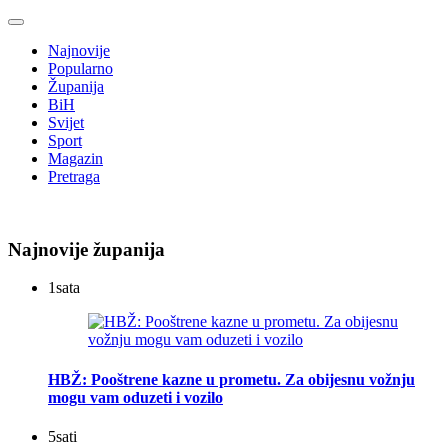
Najnovije
Popularno
Županija
BiH
Svijet
Sport
Magazin
Pretraga
Najnovije županija
1
sata
HBŽ: Pooštrene kazne u prometu. Za obijesnu vožnju
mogu vam oduzeti i vozilo
5
sati