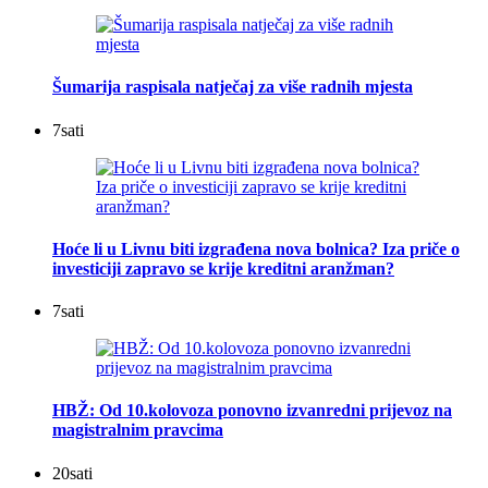
Šumarija raspisala natječaj za više radnih mjesta
7
sati
Hoće li u Livnu biti izgrađena nova bolnica? Iza priče o
investiciji zapravo se krije kreditni aranžman?
7
sati
HBŽ: Od 10.kolovoza ponovno izvanredni prijevoz na
magistralnim pravcima
20
sati