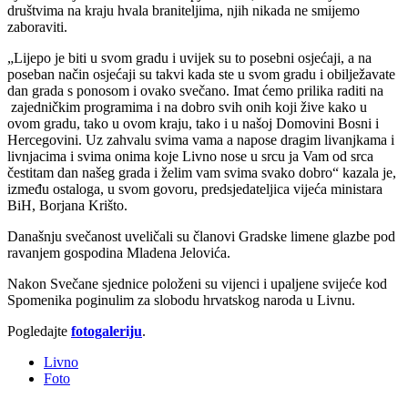
društvima na kraju hvala braniteljima, njih nikada ne smijemo
zaboraviti.
„Lijepo je biti u svom gradu i uvijek su to posebni osjećaji, a na
poseban način osjećaji su takvi kada ste u svom gradu i obilježavate
dan grada s ponosom i ovako svečano. Imat ćemo prilika raditi na
zajedničkim programima i na dobro svih onih koji žive kako u
ovom gradu, tako u ovom kraju, tako i u našoj Domovini Bosni i
Hercegovini. Uz zahvalu svima vama a napose dragim livanjkama i
livnjacima i svima onima koje Livno nose u srcu ja Vam od srca
čestitam dan našeg grada i želim vam svima svako dobro“ kazala je,
između ostaloga, u svom govoru, predsjedateljica vijeća ministara
BiH, Borjana Krišto.
Današnju svečanost uveličali su članovi Gradske limene glazbe pod
ravanjem gospodina Mladena Jelovića.
Nakon Svečane sjednice položeni su vijenci i upaljene svijeće kod
Spomenika poginulim za slobodu hrvatskog naroda u Livnu.
Pogledajte
fotogaleriju
.
Livno
Foto