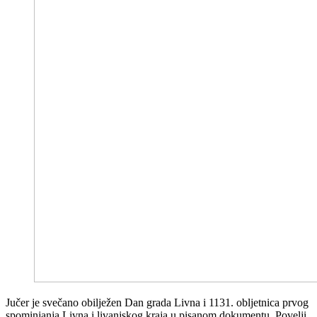
Jučer je svečano obilježen Dan grada Livna i 1131. obljetnica prvog
spominjanja Livna i livanjskog kraja u pisanom dokumentu, Povelji