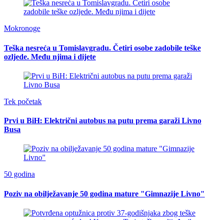
Mokronoge
Teška nesreća u Tomislavgradu. Četiri osobe zadobile teške
ozljede. Među njima i dijete
Tek početak
Prvi u BiH: Električni autobus na putu prema garaži Livno
Busa
50 godina
Poziv na obilježavanje 50 godina mature "Gimnazije Livno"