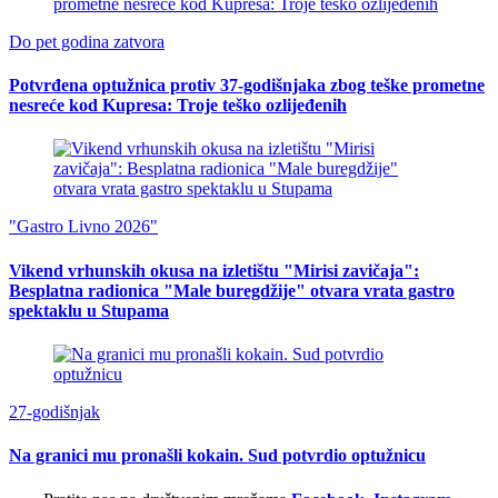
Do pet godina zatvora
Potvrđena optužnica protiv 37-godišnjaka zbog teške prometne
nesreće kod Kupresa: Troje teško ozlijeđenih
"Gastro Livno 2026"
Vikend vrhunskih okusa na izletištu "Mirisi zavičaja":
Besplatna radionica "Male buregdžije" otvara vrata gastro
spektaklu u Stupama
27-godišnjak
Na granici mu pronašli kokain. Sud potvrdio optužnicu