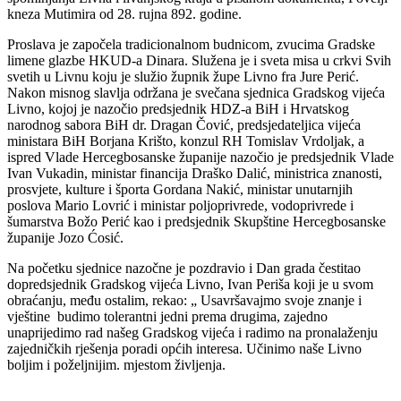
kneza Mutimira od 28. rujna 892. godine.
Proslava je započela tradicionalnom budnicom, zvucima Gradske
limene glazbe HKUD-a Dinara. Služena je i sveta misa u crkvi Svih
svetih u Livnu koju je služio župnik župe Livno fra Jure Perić.
Nakon misnog slavlja održana je svečana sjednica Gradskog vijeća
Livno, kojoj je nazočio predsjednik HDZ-a BiH i Hrvatskog
narodnog sabora BiH dr. Dragan Čović, predsjedateljica vijeća
ministara BiH Borjana Krišto, konzul RH Tomislav Vrdoljak, a
ispred Vlade Hercegbosanske županije nazočio je predsjednik Vlade
Ivan Vukadin, ministar financija Draško Dalić, ministrica znanosti,
prosvjete, kulture i športa Gordana Nakić, ministar unutarnjih
poslova Mario Lovrić i ministar poljoprivrede, vodoprivrede i
šumarstva Božo Perić kao i predsjednik Skupštine Hercegbosanske
županije Jozo Ćosić.
Na početku sjednice nazočne je pozdravio i Dan grada čestitao
dopredsjednik Gradskog vijeća Livno, Ivan Periša koji je u svom
obraćanju, među ostalim, rekao: „ Usavršavajmo svoje znanje i
vještine budimo tolerantni jedni prema drugima, zajedno
unaprijedimo rad našeg Gradskog vijeća i radimo na pronalaženju
zajedničkih rješenja poradi općih interesa. Učinimo naše Livno
boljim i poželjnijim. mjestom življenja.