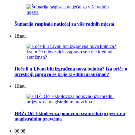
Šumarija raspisala natječaj za više radnih mjesta
18
sati
Hoće li u Livnu biti izgrađena nova bolnica? Iza priče o
investiciji zapravo se krije kreditni aranžman?
19
sati
HBŽ: Od 10.kolovoza ponovno izvanredni prijevoz na
magistralnim pravcima
06 08