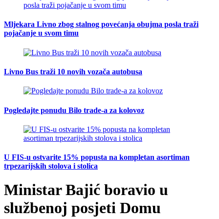
Mljekara Livno zbog stalnog povećanja obujma posla traži
pojačanje u svom timu
Livno Bus traži 10 novih vozača autobusa
Pogledajte ponudu Bilo trade-a za kolovoz
U FIS-u ostvarite 15% popusta na kompletan asortiman
trpezarijskih stolova i stolica
Ministar Bajić boravio u
službenoj posjeti Domu