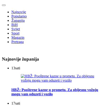
Najnovije
Popularno
Županija
BiH
Svijet
Sport
Magazin
Pretraga
Najnovije županija
13
sati
HBŽ: Pooštrene kazne u prometu. Za obijesnu vožnju
mogu vam oduzeti i vozilo
17
sati