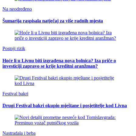
Na neodređeno
Šumarija raspisala natječaj za više radnih mjesta
Postoji rizik
Hoće li u Livnu biti izgrađena nova bolnica? Iza priče o
investiciji zapravo se krije kreditni aranžman?
Festival bakri
Drugi Festival bakri okupio mještane i posjetitelje kod Livna
Nastradala i beba