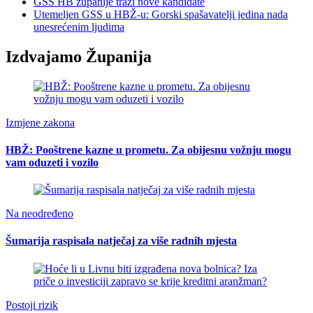
GSS HB županije traži nove kandidate
Utemeljen GSS u HBŽ-u: Gorski spašavatelji jedina nada
unesrećenim ljudima
Izdvajamo Županija
Izmjene zakona
HBŽ: Pooštrene kazne u prometu. Za obijesnu vožnju mogu
vam oduzeti i vozilo
Na neodređeno
Šumarija raspisala natječaj za više radnih mjesta
Postoji rizik