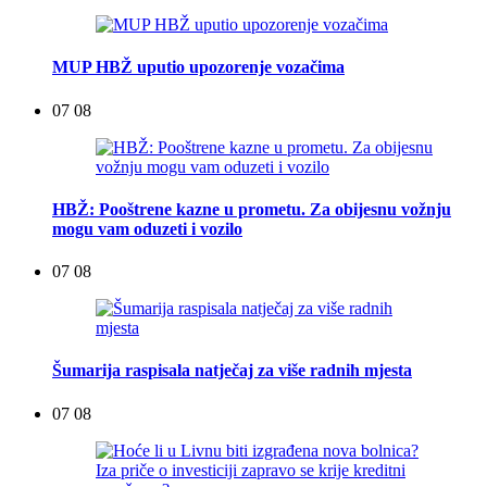
MUP HBŽ uputio upozorenje vozačima
07 08
HBŽ: Pooštrene kazne u prometu. Za obijesnu vožnju
mogu vam oduzeti i vozilo
07 08
Šumarija raspisala natječaj za više radnih mjesta
07 08