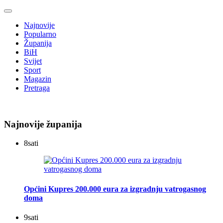
Najnovije
Popularno
Županija
BiH
Svijet
Sport
Magazin
Pretraga
Najnovije županija
8
sati
Općini Kupres 200.000 eura za izgradnju vatrogasnog
doma
9
sati