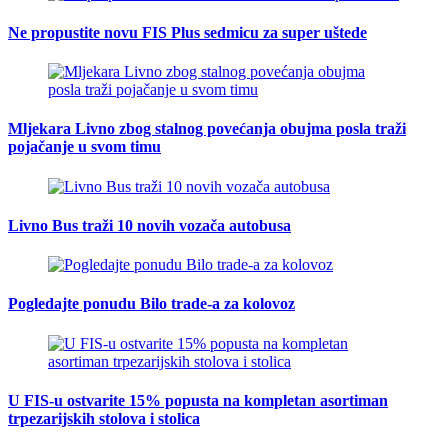
Ne propustite novu FIS Plus sedmicu za super uštede
Mljekara Livno zbog stalnog povećanja obujma posla traži
pojačanje u svom timu
Livno Bus traži 10 novih vozača autobusa
Pogledajte ponudu Bilo trade-a za kolovoz
U FIS-u ostvarite 15% popusta na kompletan asortiman
trpezarijskih stolova i stolica