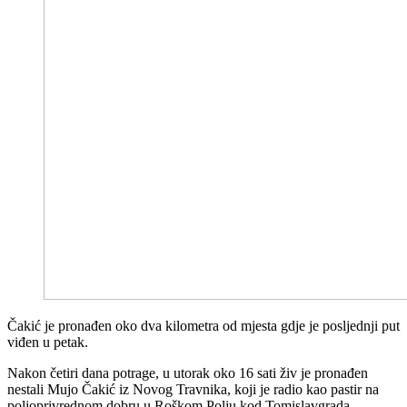
Čakić je pronađen oko dva kilometra od mjesta gdje je posljednji put
viđen u petak.
Nakon četiri dana potrage, u utorak oko 16 sati živ je pronađen
nestali Mujo Čakić iz Novog Travnika, koji je radio kao pastir na
poljoprivrednom dobru u Roškom Polju kod Tomislavgrada.