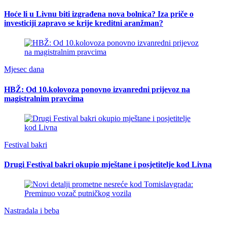
Hoće li u Livnu biti izgrađena nova bolnica? Iza priče o
investiciji zapravo se krije kreditni aranžman?
Mjesec dana
HBŽ: Od 10.kolovoza ponovno izvanredni prijevoz na
magistralnim pravcima
Festival bakri
Drugi Festival bakri okupio mještane i posjetitelje kod Livna
Nastradala i beba