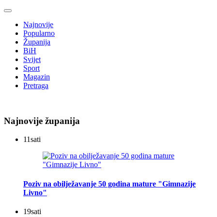
Najnovije
Popularno
Županija
BiH
Svijet
Sport
Magazin
Pretraga
Najnovije županija
11
sati
Poziv na obilježavanje 50 godina mature "Gimnazije
Livno"
19
sati