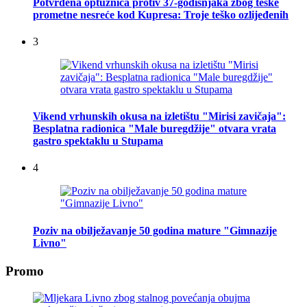
Potvrđena optužnica protiv 37-godišnjaka zbog teške
prometne nesreće kod Kupresa: Troje teško ozlijeđenih
3
Vikend vrhunskih okusa na izletištu "Mirisi zavičaja":
Besplatna radionica "Male buregdžije" otvara vrata
gastro spektaklu u Stupama
4
Poziv na obilježavanje 50 godina mature "Gimnazije
Livno"
Promo