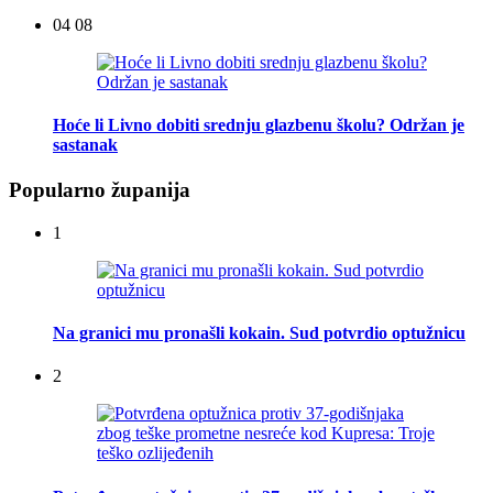
04 08
Hoće li Livno dobiti srednju glazbenu školu? Održan je
sastanak
Popularno županija
1
Na granici mu pronašli kokain. Sud potvrdio optužnicu
2