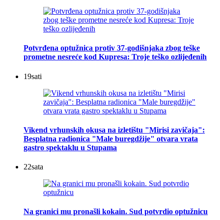
Potvrđena optužnica protiv 37-godišnjaka zbog teške
prometne nesreće kod Kupresa: Troje teško ozlijeđenih
19
sati
Vikend vrhunskih okusa na izletištu "Mirisi zavičaja":
Besplatna radionica "Male buregdžije" otvara vrata
gastro spektaklu u Stupama
22
sata
Na granici mu pronašli kokain. Sud potvrdio optužnicu