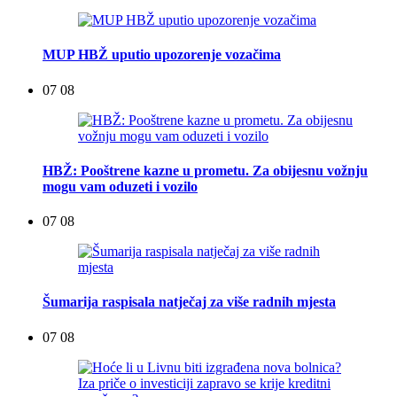
MUP HBŽ uputio upozorenje vozačima
07 08
HBŽ: Pooštrene kazne u prometu. Za obijesnu vožnju
mogu vam oduzeti i vozilo
07 08
Šumarija raspisala natječaj za više radnih mjesta
07 08