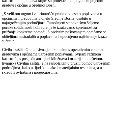
katastrofalnih poplava kojim su protekle noći pogođeni pojedini
gradovi i općine u Srednjoj Bosni.
„S velikom tugom i zabrinutošću pratimo vijesti o poplavama u
općinama i gradovima u dijelu Srednje Bosne, osobito u
najugroženijim područjima. Tamošnjem stanovništvu šaljemo
poruke solidarnosti i ohrabrenja te izražavamo spremnost za
pružanje konkretne pomoći. S osobitim poštovanjem obraćamo se
obiteljima nastradalih u poplavama i upućujemo najiskrenije izraze
sućuti.“
Civilna zaštita Grada Livna je u kontaktu s operativnim centrima u
gradovima i općinama ugroženih poplavama. Svjesni razmjera
katastrofe, s posljedicama ljudskih žrtava i materijalnom štetom,
livanjska Civilna zaštita je na raspolaganju pružiti pomoć ugroženim
područjima, kako u ljudskim tako i materijalnim resursima, a u
skladu s ovlastima i mogućnostima.