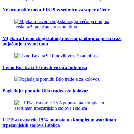
Ne propustite novu FIS Plus sedmicu za super uštede
Mljekara Livno zbog stalnog povećanja obujma posla traži
pojačanje u svom timu
Livno Bus traži 10 novih vozača autobusa
Pogledajte ponudu Bilo trade-a za kolovoz
U FIS-u ostvarite 15% popusta na kompletan asortiman
trpezarijskih stolova i stolica