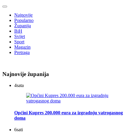
Najnovije
Popularno
Županija
BiH
Svijet
Sport
Magazin
Pretraga
Najnovije županija
4
sata
Općini Kupres 200.000 eura za izgradnju vatrogasnog
doma
6
sati