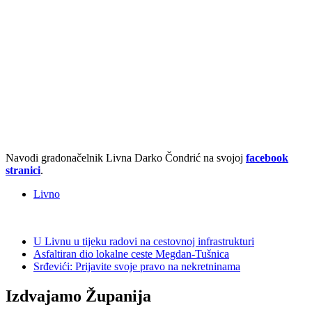
Navodi gradonačelnik Livna Darko Čondrić na svojoj
facebook
stranici
.
Livno
U Livnu u tijeku radovi na cestovnoj infrastrukturi
Asfaltiran dio lokalne ceste Megdan-Tušnica
Srđevići: Prijavite svoje pravo na nekretninama
Izdvajamo Županija