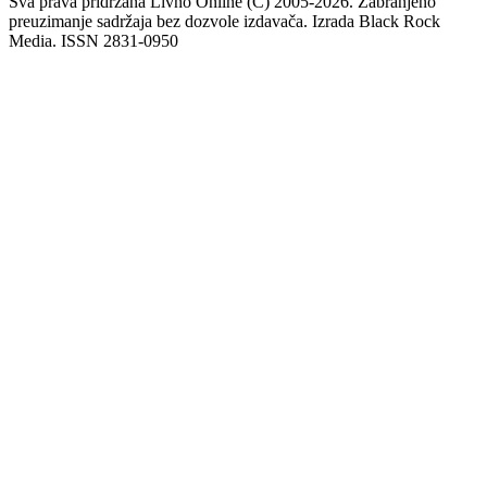
Sva prava pridržana Livno Online (C) 2005-2026. Zabranjeno
preuzimanje sadržaja bez dozvole izdavača. Izrada Black Rock
Media. ISSN 2831-0950