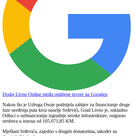
Dodaj Livno Online među omiljene izvore na Googleu
Nakon što je Udruga Osoje podnijela zahtjev za financiranje druge
faze uređenja puta kroz naselje Srđevići, Grad Livno je, sukladno
Odluci o sufinanciranju izgradnje seoske infrastrukture, osigurao
sredstva u iznosu od 105.071,85 KM.
Mještani Srđevića, zajedno s drugim donatorima, također su