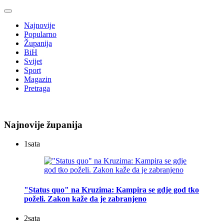
Najnovije
Popularno
Županija
BiH
Svijet
Sport
Magazin
Pretraga
Najnovije županija
1
sata
"Status quo" na Kruzima: Kampira se gdje god tko
poželi. Zakon kaže da je zabranjeno
2
sata