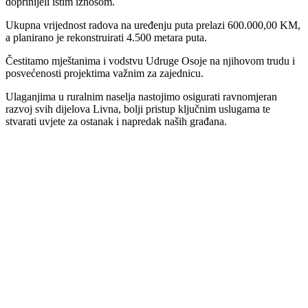
doprinijeli istim iznosom.
Ukupna vrijednost radova na uređenju puta prelazi 600.000,00 KM,
a planirano je rekonstruirati 4.500 metara puta.
Čestitamo mještanima i vodstvu Udruge Osoje na njihovom trudu i
posvećenosti projektima važnim za zajednicu.
Ulaganjima u ruralnim naselja nastojimo osigurati ravnomjeran
razvoj svih dijelova Livna, bolji pristup ključnim uslugama te
stvarati uvjete za ostanak i napredak naših građana.