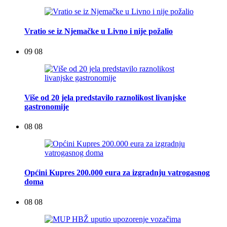
Vratio se iz Njemačke u Livno i nije požalio
09 08
Više od 20 jela predstavilo raznolikost livanjske
gastronomije
08 08
Općini Kupres 200.000 eura za izgradnju vatrogasnog
doma
08 08