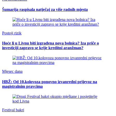
Šumarija raspisala natječaj za više radnih mjesta
Postoji rizik
Hoće li u Livnu biti izgrađena nova bolnica? Iza priče o
investiciji zapravo se krije kreditni aranžman?
Mjesec dana
HBŽ: Od 10.kolovoza ponovno izvanredni prijevoz na
magistralnim pravcima
Festival bakri