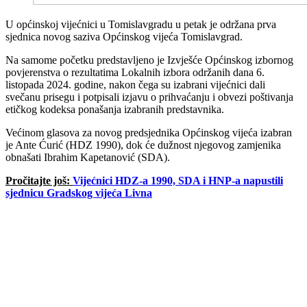
U općinskoj vijećnici u Tomislavgradu u petak je održana prva
sjednica novog saziva Općinskog vijeća Tomislavgrad.
Na samome početku predstavljeno je Izvješće Općinskog izbornog
povjerenstva o rezultatima Lokalnih izbora održanih dana 6.
listopada 2024. godine, nakon čega su izabrani vijećnici dali
svečanu prisegu i potpisali izjavu o prihvaćanju i obvezi poštivanja
etičkog kodeksa ponašanja izabranih predstavnika.
Većinom glasova za novog predsjednika Općinskog vijeća izabran
je Ante Ćurić (HDZ 1990), dok će dužnost njegovog zamjenika
obnašati Ibrahim Kapetanović (SDA).
Pročitajte još:
Vijećnici HDZ-a 1990, SDA i HNP-a napustili
sjednicu Gradskog vijeća Livna