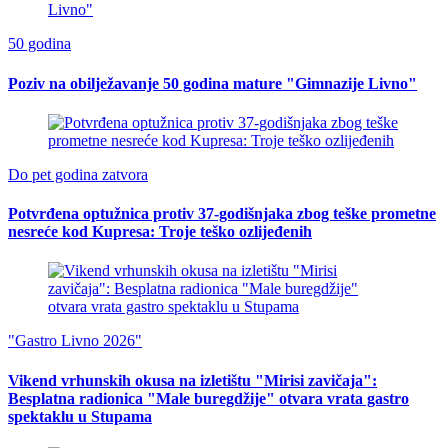
50 godina
Poziv na obilježavanje 50 godina mature "Gimnazije Livno"
Do pet godina zatvora
Potvrđena optužnica protiv 37-godišnjaka zbog teške prometne
nesreće kod Kupresa: Troje teško ozlijeđenih
"Gastro Livno 2026"
Vikend vrhunskih okusa na izletištu "Mirisi zavičaja":
Besplatna radionica "Male buregdžije" otvara vrata gastro
spektaklu u Stupama