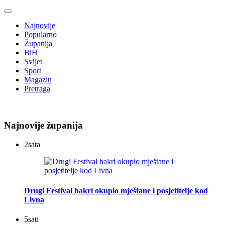
Najnovije
Popularno
Županija
BiH
Svijet
Sport
Magazin
Pretraga
Najnovije županija
2
sata
Drugi Festival bakri okupio mještane i posjetitelje kod
Livna
5
sati