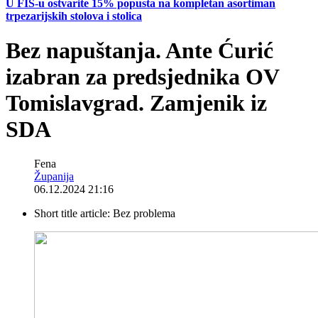
U FIS-u ostvarite 15% popusta na kompletan asortiman
trpezarijskih stolova i stolica
Bez napuštanja. Ante Ćurić
izabran za predsjednika OV
Tomislavgrad. Zamjenik iz
SDA
Fena
Županija
06.12.2024 21:16
Short title article:
Bez problema