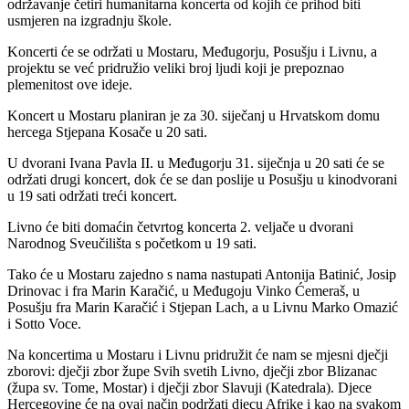
održavanje četiri humanitarna koncerta od kojih će prihod biti
usmjeren na izgradnju škole.
Koncerti će se održati u Mostaru, Međugorju, Posušju i Livnu, a
projektu se već pridružio veliki broj ljudi koji je prepoznao
plemenitost ove ideje.
Koncert u Mostaru planiran je za 30. siječanj u Hrvatskom domu
hercega Stjepana Kosače u 20 sati.
U dvorani Ivana Pavla II. u Međugorju 31. siječnja u 20 sati će se
održati drugi koncert, dok će se dan poslije u Posušju u kinodvorani
u 19 sati održati treći koncert.
Livno će biti domaćin četvrtog koncerta 2. veljače u dvorani
Narodnog Sveučilišta s početkom u 19 sati.
Tako će u Mostaru zajedno s nama nastupati Antonija Batinić, Josip
Drinovac i fra Marin Karačić, u Međugoju Vinko Ćemeraš, u
Posušju fra Marin Karačić i Stjepan Lach, a u Livnu Marko Omazić
i Sotto Voce.
Na koncertima u Mostaru i Livnu pridružit će nam se mjesni dječji
zborovi: dječji zbor župe Svih svetih Livno, dječji zbor Blizanac
(župa sv. Tome, Mostar) i dječji zbor Slavuji (Katedrala). Djece
Hercegovine će na ovaj način podržati djecu Afrike i kao na svakom