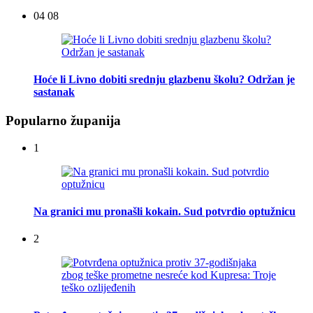
04 08
Hoće li Livno dobiti srednju glazbenu školu? Održan je
sastanak
Popularno županija
1
Na granici mu pronašli kokain. Sud potvrdio optužnicu
2