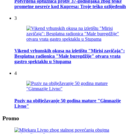
Potvrđena optužnica protiv 37-godišnjaka zbog teške
prometne nesreće kod Kupresa: Troje teško ozlijeđenih
3
Vikend vrhunskih okusa na izletištu "Mirisi zavičaja":
Besplatna radionica "Male buregdžije" otvara vrata
gastro spektaklu u Stupama
4
Poziv na obilježavanje 50 godina mature "Gimnazije
Livno"
Promo