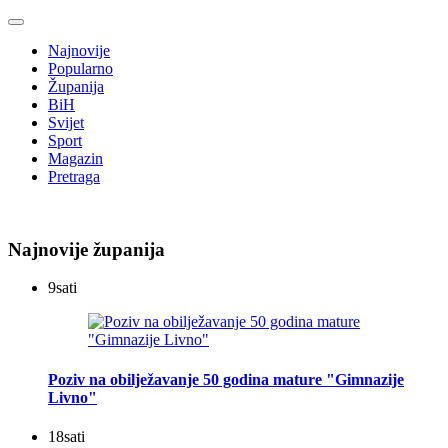
Najnovije
Popularno
Županija
BiH
Svijet
Sport
Magazin
Pretraga
Najnovije županija
9
sati
Poziv na obilježavanje 50 godina mature "Gimnazije
Livno"
18
sati