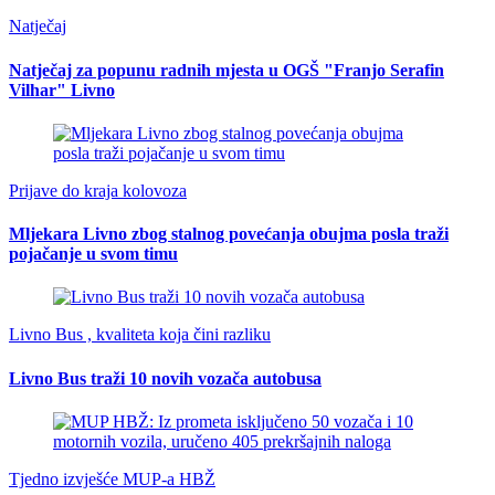
Natječaj
Natječaj za popunu radnih mjesta u OGŠ "Franjo Serafin
Vilhar" Livno
Prijave do kraja kolovoza
Mljekara Livno zbog stalnog povećanja obujma posla traži
pojačanje u svom timu
Livno Bus , kvaliteta koja čini razliku
Livno Bus traži 10 novih vozača autobusa
Tjedno izvješće MUP-a HBŽ