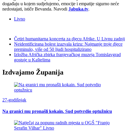
događaju u kojem sudjelujemo, emocije i empatije sigurno neće
nedostajati, ističe Bevanda. Navodi
Jabuka.tv
.
Livno
Četiri humanitarna koncerta za djecu Afrike. U Livnu zadnji
Neidentificirana bolest izazvala krizu: Najmanje troje djece
preminulo, više od 50 ljudi hospitalizirano
Izložba Afrička zbirka franjevačkog muzeja Tomislavgrad
gostuje u Kaštelima
Izdvajamo Županija
27-godišnjak
Na granici mu pronašli kokain. Sud potvrdio optužnicu