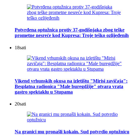
Potvrđena optužnica protiv 37-godišnjaka zbog teške
prometne nesreće kod Kupresa: Troje teško ozlijeđenih
18
sati
Vikend vrhunskih okusa na izletištu "Mirisi zavičaja":
Besplatna radionica "Male buregdžije" otvara vrata
gastro spektaklu u Stupama
20
sati
Na granici mu pronašli kokain. Sud potvrdio optužnicu