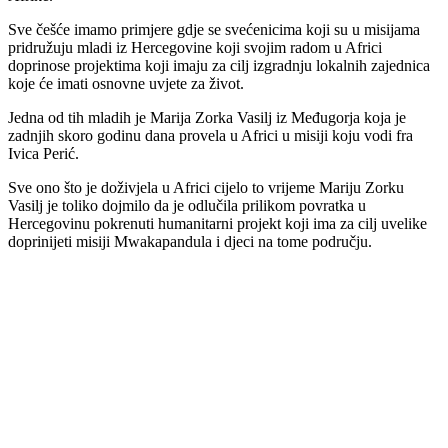
Sve češće imamo primjere gdje se svećenicima koji su u misijama
pridružuju mladi iz Hercegovine koji svojim radom u Africi
doprinose projektima koji imaju za cilj izgradnju lokalnih zajednica
koje će imati osnovne uvjete za život.
Jedna od tih mladih je Marija Zorka Vasilj iz Međugorja koja je
zadnjih skoro godinu dana provela u Africi u misiji koju vodi fra
Ivica Perić.
Sve ono što je doživjela u Africi cijelo to vrijeme Mariju Zorku
Vasilj je toliko dojmilo da je odlučila prilikom povratka u
Hercegovinu pokrenuti humanitarni projekt koji ima za cilj uvelike
doprinijeti misiji Mwakapandula i djeci na tome području.