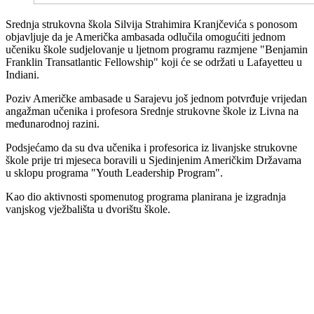
Srednja strukovna škola Silvija Strahimira Kranjčevića s ponosom
objavljuje da je Američka ambasada odlučila omogućiti jednom
učeniku škole sudjelovanje u ljetnom programu razmjene "Benjamin
Franklin Transatlantic Fellowship" koji će se održati u Lafayetteu u
Indiani.
Poziv Američke ambasade u Sarajevu još jednom potvrđuje vrijedan
angažman učenika i profesora Srednje strukovne škole iz Livna na
međunarodnoj razini.
Podsjećamo da su dva učenika i profesorica iz livanjske strukovne
škole prije tri mjeseca boravili u Sjedinjenim Američkim Državama
u sklopu programa "Youth Leadership Program".
Kao dio aktivnosti spomenutog programa planirana je izgradnja
vanjskog vježbališta u dvorištu škole.