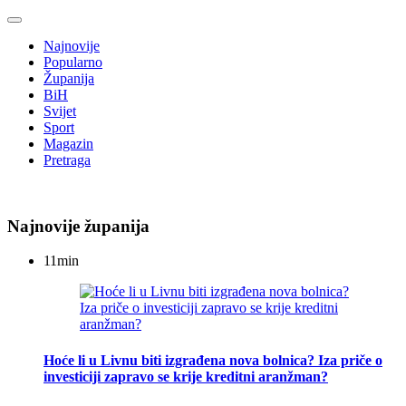
Najnovije
Popularno
Županija
BiH
Svijet
Sport
Magazin
Pretraga
Najnovije županija
11
min
Hoće li u Livnu biti izgrađena nova bolnica? Iza priče o
investiciji zapravo se krije kreditni aranžman?