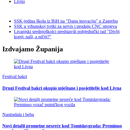
Livno
SSK-jedina škola iz BiH na "Danu inovacija" u Zagrebu
SSK u vrhunskoj tvrtki za servis i prodaju CNC strojeva
Livanjski srednjoškolci predstavili pobjednički rad "Divlji
konji: naši, a ničiji?"
Izdvajamo Županija
Festival bakri
Drugi Festival bakri okupio mještane i posjetitelje kod Livna
Nastradala i beba
Novi detalji prometne nesreće kod Tomislavgrada: Preminuo