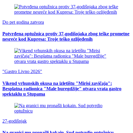
Do pet godina zatvora
Potvrđena optužnica protiv 37-godišnjaka zbog teške prometne
nesreće kod Kupresa: Troje teško ozlijeđenih
"Gastro Livno 2026"
Vikend vrhunskih okusa na izletištu "Mirisi zavičaja":
Besplatna radionica "Male buregdžije" otvara vrata gastro
spektaklu u Stupama
27-godišnjak
Na granici mu pronašli kokain. Sud potvrdio optužnicu