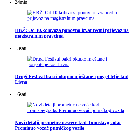
24
min
HBŽ: Od 10.kolovoza ponovno izvanredni prijevoz na
magistralnim pravcima
13
sati
Drugi Festival bakri okupio mještane i posjetitelje kod
Livna
16
sati
Novi detalji prometne nesreće kod Tomislavgrada:
Preminuo vozač putničkog vozila