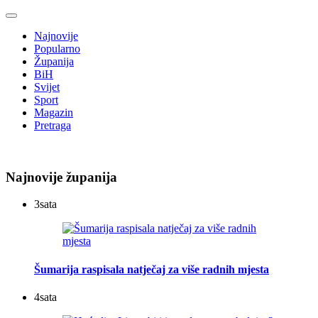
Najnovije
Popularno
Županija
BiH
Svijet
Sport
Magazin
Pretraga
Najnovije županija
3
sata
Šumarija raspisala natječaj za više radnih mjesta
4
sata