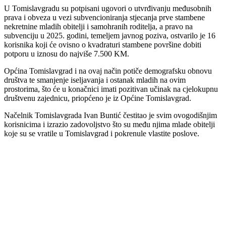
U Tomislavgradu su potpisani ugovori o utvrđivanju međusobnih
prava i obveza u vezi subvencioniranja stjecanja prve stambene
nekretnine mladih obitelji i samohranih roditelja, a pravo na
subvenciju u 2025. godini, temeljem javnog poziva, ostvarilo je 16
korisnika koji će ovisno o kvadraturi stambene površine dobiti
potporu u iznosu do najviše 7.500 KM.
Općina Tomislavgrad i na ovaj način potiče demografsku obnovu
društva te smanjenje iseljavanja i ostanak mladih na ovim
prostorima, što će u konačnici imati pozitivan učinak na cjelokupnu
društvenu zajednicu, priopćeno je iz Općine Tomislavgrad.
Načelnik Tomislavgrada Ivan Buntić čestitao je svim ovogodišnjim
korisnicima i izrazio zadovoljstvo što su među njima mlade obitelji
koje su se vratile u Tomislavgrad i pokrenule vlastite poslove.