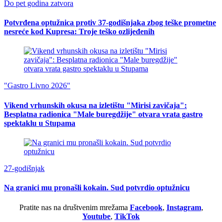
Do pet godina zatvora
Potvrđena optužnica protiv 37-godišnjaka zbog teške prometne
nesreće kod Kupresa: Troje teško ozlijeđenih
"Gastro Livno 2026"
Vikend vrhunskih okusa na izletištu "Mirisi zavičaja":
Besplatna radionica "Male buregdžije" otvara vrata gastro
spektaklu u Stupama
27-godišnjak
Na granici mu pronašli kokain. Sud potvrdio optužnicu
Pratite nas na društvenim mrežama
Facebook
,
Instagram
,
Youtube
,
TikTok