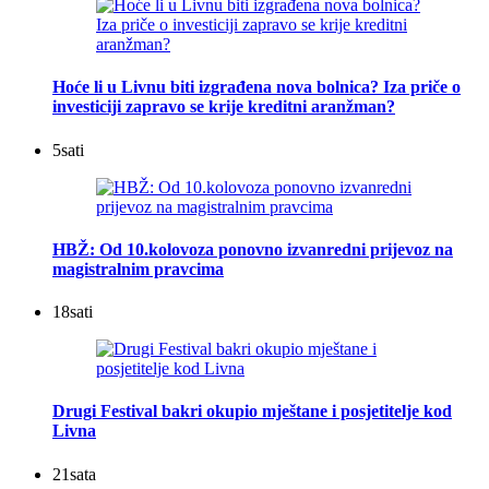
Hoće li u Livnu biti izgrađena nova bolnica? Iza priče o
investiciji zapravo se krije kreditni aranžman?
5
sati
HBŽ: Od 10.kolovoza ponovno izvanredni prijevoz na
magistralnim pravcima
18
sati
Drugi Festival bakri okupio mještane i posjetitelje kod
Livna
21
sata