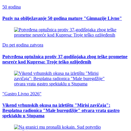
50 godina
Poziv na obilježavanje 50 godina mature "Gimnazije Livno"
Do pet godina zatvora
Potvrđena optužnica protiv 37-godišnjaka zbog teške prometne
nesreće kod Kupresa: Troje teško ozlijeđenih
"Gastro Livno 2026"
Vikend vrhunskih okusa na izletištu "Mirisi zavičaja":
Besplatna radionica "Male buregdžije" otvara vrata gastro
spektaklu u Stupama