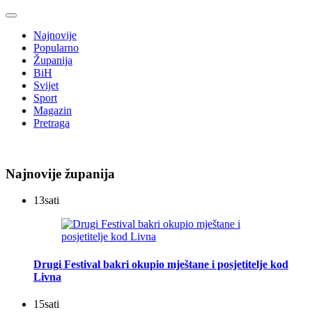
Najnovije
Popularno
Županija
BiH
Svijet
Sport
Magazin
Pretraga
Najnovije županija
13
sati
Drugi Festival bakri okupio mještane i posjetitelje kod
Livna
15
sati