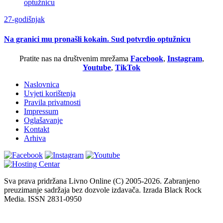
27-godišnjak
Na granici mu pronašli kokain. Sud potvrdio optužnicu
Pratite nas na društvenim mrežama
Facebook
,
Instagram
,
Youtube
,
TikTok
Naslovnica
Uvjeti korištenja
Pravila privatnosti
Impressum
Oglašavanje
Kontakt
Arhiva
Sva prava pridržana Livno Online (C) 2005-2026. Zabranjeno
preuzimanje sadržaja bez dozvole izdavača. Izrada Black Rock
Media. ISSN 2831-0950