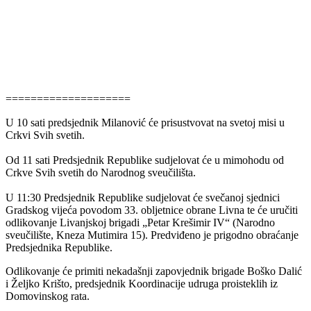
====================
U 10 sati predsjednik Milanović će prisustvovat na svetoj misi u
Crkvi Svih svetih.
Od 11 sati Predsjednik Republike sudjelovat će u mimohodu od
Crkve Svih svetih do Narodnog sveučilišta.
U 11:30 Predsjednik Republike sudjelovat će svečanoj sjednici
Gradskog vijeća povodom 33. obljetnice obrane Livna te će uručiti
odlikovanje Livanjskoj brigadi „Petar Krešimir IV“ (Narodno
sveučilište, Kneza Mutimira 15). Predviđeno je prigodno obraćanje
Predsjednika Republike.
Odlikovanje će primiti nekadašnji zapovjednik brigade Boško Dalić
i Željko Krišto, predsjednik Koordinacije udruga proisteklih iz
Domovinskog rata.