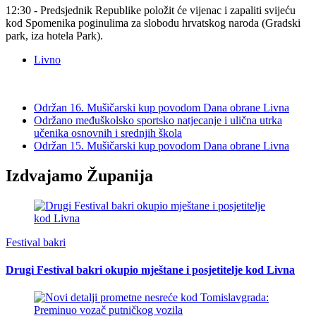
12:30 - Predsjednik Republike položit će vijenac i zapaliti svijeću
kod Spomenika poginulima za slobodu hrvatskog naroda (Gradski
park, iza hotela Park).
Livno
Održan 16. Mušičarski kup povodom Dana obrane Livna
Održano međuškolsko sportsko natjecanje i ulična utrka
učenika osnovnih i srednjih škola
Održan 15. Mušičarski kup povodom Dana obrane Livna
Izdvajamo Županija
Festival bakri
Drugi Festival bakri okupio mještane i posjetitelje kod Livna