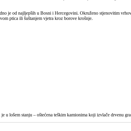
no je od najljepših u Bosni i Hercegovini. Okruženo stjenovitim vrhovi
om ptica ili šuštanjem vjetra kroz borove krošnje.
 je u lošem stanju – oštećena teškim kamionima koji izvlače drvenu građ