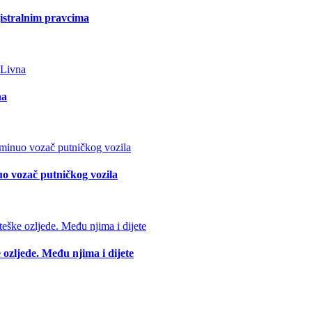
istralnim pravcima
na
o vozač putničkog vozila
 ozljede. Među njima i dijete