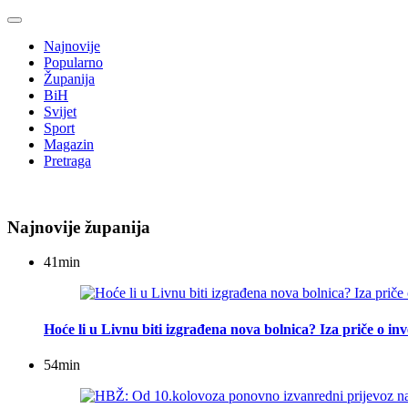
Najnovije
Popularno
Županija
BiH
Svijet
Sport
Magazin
Pretraga
Najnovije županija
41
min
Hoće li u Livnu biti izgrađena nova bolnica? Iza priče o inv
54
min