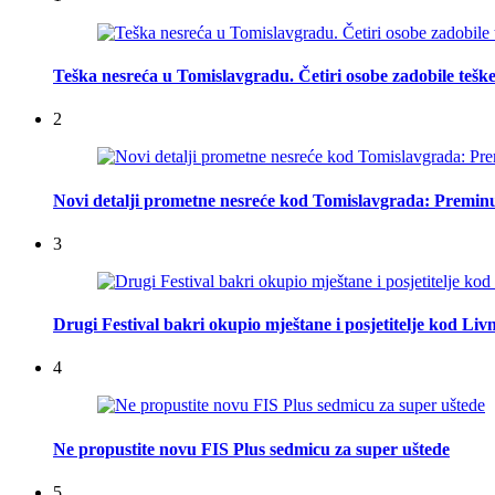
Teška nesreća u Tomislavgradu. Četiri osobe zadobile teške
2
Novi detalji prometne nesreće kod Tomislavgrada: Preminu
3
Drugi Festival bakri okupio mještane i posjetitelje kod Liv
4
Ne propustite novu FIS Plus sedmicu za super uštede
5