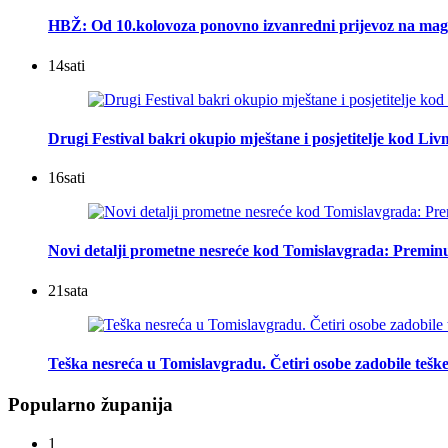
HBŽ: Od 10.kolovoza ponovno izvanredni prijevoz na mag
14
sati
Drugi Festival bakri okupio mještane i posjetitelje kod Liv
16
sati
Novi detalji prometne nesreće kod Tomislavgrada: Preminu
21
sata
Teška nesreća u Tomislavgradu. Četiri osobe zadobile teške
Popularno županija
1