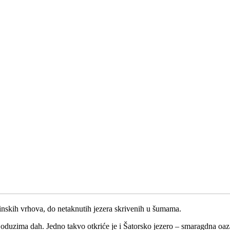
ninskih vrhova, do netaknutih jezera skrivenih u šumama.
e oduzima dah. Jedno takvo otkriće je i Šatorsko jezero – smaragdna oaz