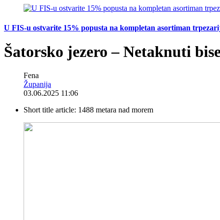
U FIS-u ostvarite 15% popusta na kompletan asortiman trpezarijsk
Šatorsko jezero – Netaknuti bise
Fena
Županija
03.06.2025 11:06
Short title article:
1488 metara nad morem