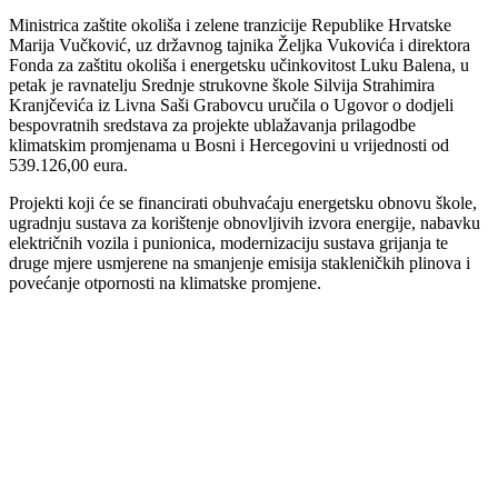
Ministrica zaštite okoliša i zelene tranzicije Republike Hrvatske
Marija Vučković, uz državnog tajnika Željka Vukovića i direktora
Fonda za zaštitu okoliša i energetsku učinkovitost Luku Balena, u
petak je ravnatelju Srednje strukovne škole Silvija Strahimira
Kranjčevića iz Livna Saši Grabovcu uručila o Ugovor o dodjeli
bespovratnih sredstava za projekte ublažavanja prilagodbe
klimatskim promjenama u Bosni i Hercegovini u vrijednosti od
539.126,00 eura.
Projekti koji će se financirati obuhvaćaju energetsku obnovu škole,
ugradnju sustava za korištenje obnovljivih izvora energije, nabavku
električnih vozila i punionica, modernizaciju sustava grijanja te
druge mjere usmjerene na smanjenje emisija stakleničkih plinova i
povećanje otpornosti na klimatske promjene.