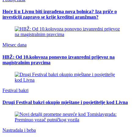
Hoće li u Livnu biti izgrađena nova bolnica? Iza priče o
investiciji zapravo se krije kreditni aranžman?
Mjesec dana
HBŽ: Od 10.kolovoza ponovno izvanredni prijevoz na
magistralnim pravcima
Festival bakri
Drugi Festival bakri okupio mještane i posjetitelje kod Livna
Nastradala i beba