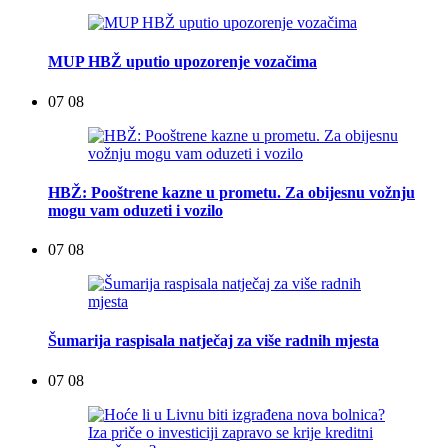
MUP HBŽ uputio upozorenje vozačima
07 08
HBŽ: Pooštrene kazne u prometu. Za obijesnu vožnju
mogu vam oduzeti i vozilo
07 08
Šumarija raspisala natječaj za više radnih mjesta
07 08