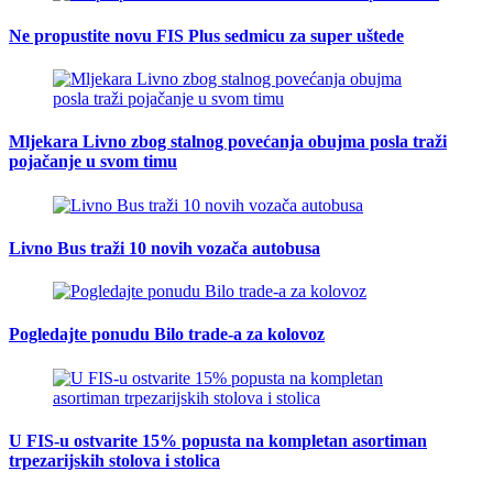
Ne propustite novu FIS Plus sedmicu za super uštede
Mljekara Livno zbog stalnog povećanja obujma posla traži
pojačanje u svom timu
Livno Bus traži 10 novih vozača autobusa
Pogledajte ponudu Bilo trade-a za kolovoz
U FIS-u ostvarite 15% popusta na kompletan asortiman
trpezarijskih stolova i stolica