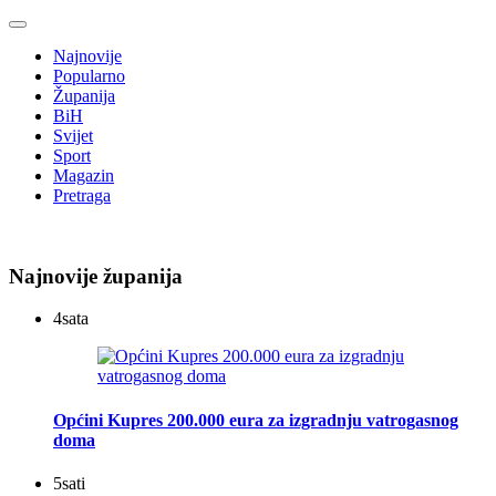
Najnovije
Popularno
Županija
BiH
Svijet
Sport
Magazin
Pretraga
Najnovije županija
4
sata
Općini Kupres 200.000 eura za izgradnju vatrogasnog
doma
5
sati