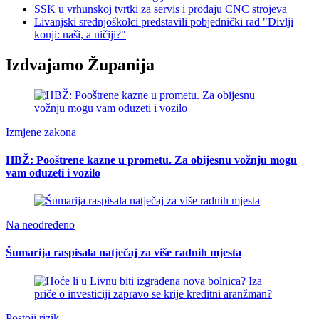
SSK u vrhunskoj tvrtki za servis i prodaju CNC strojeva
Livanjski srednjoškolci predstavili pobjednički rad "Divlji
konji: naši, a ničiji?"
Izdvajamo Županija
Izmjene zakona
HBŽ: Pooštrene kazne u prometu. Za obijesnu vožnju mogu
vam oduzeti i vozilo
Na neodređeno
Šumarija raspisala natječaj za više radnih mjesta
Postoji rizik