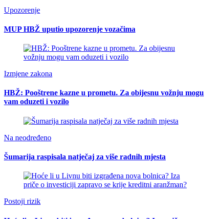
Upozorenje
MUP HBŽ uputio upozorenje vozačima
Izmjene zakona
HBŽ: Pooštrene kazne u prometu. Za obijesnu vožnju mogu
vam oduzeti i vozilo
Na neodređeno
Šumarija raspisala natječaj za više radnih mjesta
Postoji rizik