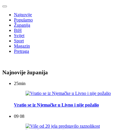
Najnovije
Popularno
Županija
BiH
Svijet
Sport
Magazin
Pretraga
Najnovije županija
25
min
Vratio se iz Njemačke u Livno i nije požalio
09 08