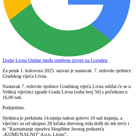
Dodaj Livno Online među omiljene izvore na Googleu
Za petak 1. kolovoza 2025. sazvan je nastavak 7. redovite sjednice
Gradskog vijeća Livna.
Nastavak 7. redovite sjednice Gradskog vijeća Livna održat će se u
Velikoj vijećnici zgrade Grada Livna (soba broj 50) s početkom u
16,00 sati.
Podsjetimo.
Sjednica je prekinuta 14.srpnja nakon gotovo 10 sati trajanja, a
vijećnici su od ukupno 28 točaka dnevnog reda došli do tek treće i
to "Razmatranje opoziva Skupštine Javnog poduzeća
„KOMUNALNO“ d.o.o. Livno".