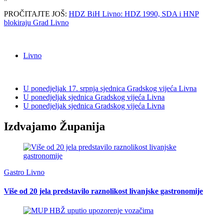
PROČITAJTE JOŠ:
HDZ BiH Livno: HDZ 1990, SDA i HNP
blokiraju Grad Livno
Livno
U ponedjeljak 17. srpnja sjednica Gradskog vijeća Livna
U ponedjeljak sjednica Gradskog vijeća Livna
U ponedjeljak sjednica Gradskog vijeća Livna
Izdvajamo Županija
Gastro Livno
Više od 20 jela predstavilo raznolikost livanjske gastronomije