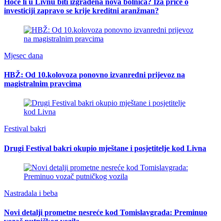
Hoće li u Livnu biti izgrađena nova bolnica? Iza priče o
investiciji zapravo se krije kreditni aranžman?
Mjesec dana
HBŽ: Od 10.kolovoza ponovno izvanredni prijevoz na
magistralnim pravcima
Festival bakri
Drugi Festival bakri okupio mještane i posjetitelje kod Livna
Nastradala i beba
Novi detalji prometne nesreće kod Tomislavgrada: Preminuo