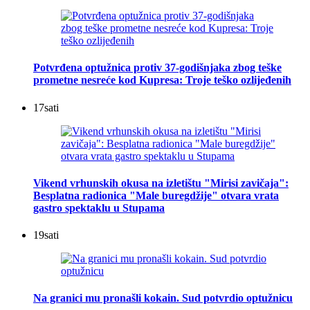
Potvrđena optužnica protiv 37-godišnjaka zbog teške
prometne nesreće kod Kupresa: Troje teško ozlijeđenih
17
sati
Vikend vrhunskih okusa na izletištu "Mirisi zavičaja":
Besplatna radionica "Male buregdžije" otvara vrata
gastro spektaklu u Stupama
19
sati
Na granici mu pronašli kokain. Sud potvrdio optužnicu