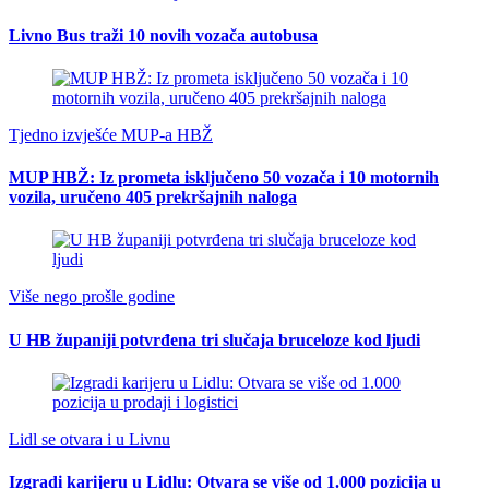
Livno Bus traži 10 novih vozača autobusa
Tjedno izvješće MUP-a HBŽ
MUP HBŽ: Iz prometa isključeno 50 vozača i 10 motornih
vozila, uručeno 405 prekršajnih naloga
Više nego prošle godine
U HB županiji potvrđena tri slučaja bruceloze kod ljudi
Lidl se otvara i u Livnu
Izgradi karijeru u Lidlu: Otvara se više od 1.000 pozicija u