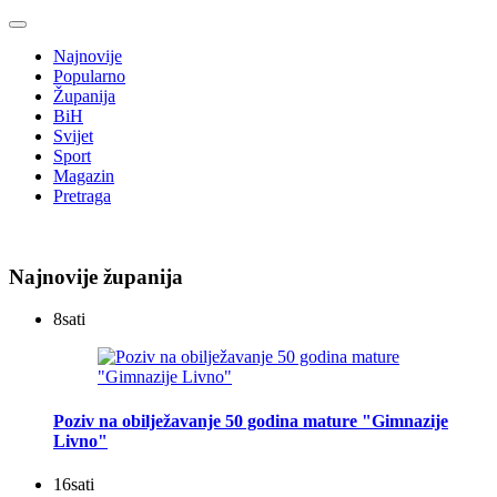
Najnovije
Popularno
Županija
BiH
Svijet
Sport
Magazin
Pretraga
Najnovije županija
8
sati
Poziv na obilježavanje 50 godina mature "Gimnazije
Livno"
16
sati