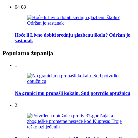
04 08
Hoće li Livno dobiti srednju glazbenu školu? Održan je
sastanak
Popularno županija
1
Na granici mu pronašli kokain. Sud potvrdio optužnicu
2