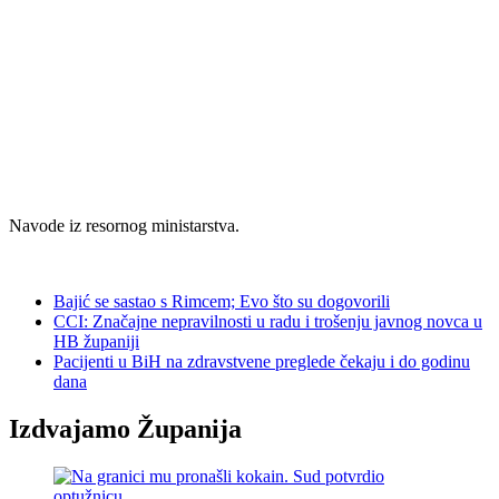
Navode iz resornog ministarstva.
Bajić se sastao s Rimcem; Evo što su dogovorili
CCI: Značajne nepravilnosti u radu i trošenju javnog novca u
HB županiji
Pacijenti u BiH na zdravstvene preglede čekaju i do godinu
dana
Izdvajamo Županija