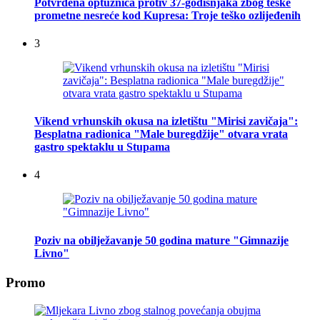
Potvrđena optužnica protiv 37-godišnjaka zbog teške
prometne nesreće kod Kupresa: Troje teško ozlijeđenih
3
Vikend vrhunskih okusa na izletištu "Mirisi zavičaja":
Besplatna radionica "Male buregdžije" otvara vrata
gastro spektaklu u Stupama
4
Poziv na obilježavanje 50 godina mature "Gimnazije
Livno"
Promo