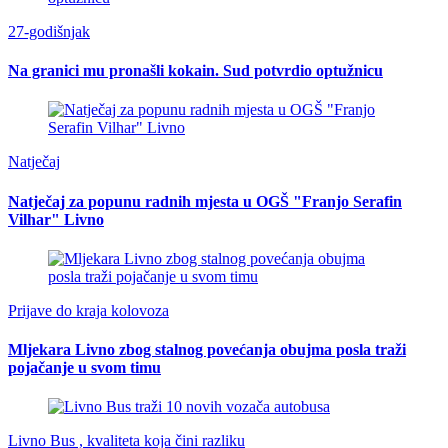
27-godišnjak
Na granici mu pronašli kokain. Sud potvrdio optužnicu
Natječaj
Natječaj za popunu radnih mjesta u OGŠ "Franjo Serafin
Vilhar" Livno
Prijave do kraja kolovoza
Mljekara Livno zbog stalnog povećanja obujma posla traži
pojačanje u svom timu
Livno Bus , kvaliteta koja čini razliku