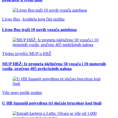
Livno Bus , kvaliteta koja čini razliku
Livno Bus traži 10 novih vozača autobusa
Tjedno izvješće MUP-a HBŽ
MUP HBŽ: Iz prometa isključeno 50 vozača i 10 motornih
vozila, uručeno 405 prekršajnih naloga
Više nego prošle godine
U HB županiji potvrđena tri slučaja bruceloze kod ljudi