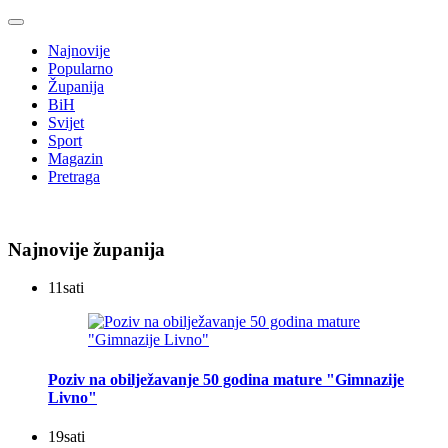
Najnovije
Popularno
Županija
BiH
Svijet
Sport
Magazin
Pretraga
Najnovije županija
11
sati
Poziv na obilježavanje 50 godina mature "Gimnazije
Livno"
19
sati