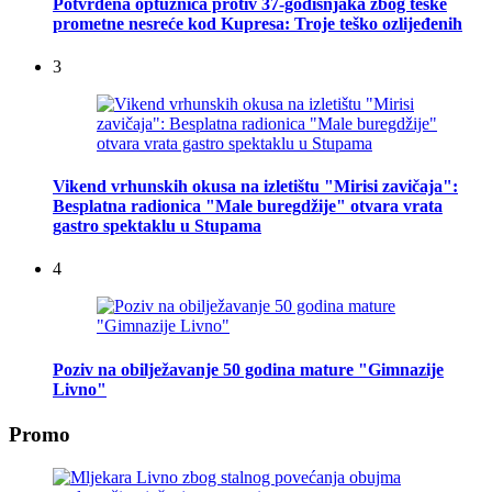
Potvrđena optužnica protiv 37-godišnjaka zbog teške
prometne nesreće kod Kupresa: Troje teško ozlijeđenih
3
Vikend vrhunskih okusa na izletištu "Mirisi zavičaja":
Besplatna radionica "Male buregdžije" otvara vrata
gastro spektaklu u Stupama
4
Poziv na obilježavanje 50 godina mature "Gimnazije
Livno"
Promo