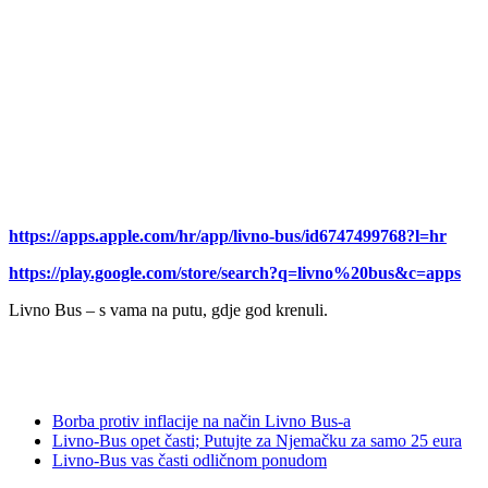
https://apps.apple.com/hr/app/livno-bus/id6747499768?l=hr
https://play.google.com/store/search?q=livno%20bus&c=apps
Livno Bus – s vama na putu, gdje god krenuli.
Borba protiv inflacije na način Livno Bus-a
Livno-Bus opet časti; Putujte za Njemačku za samo 25 eura
Livno-Bus vas časti odličnom ponudom