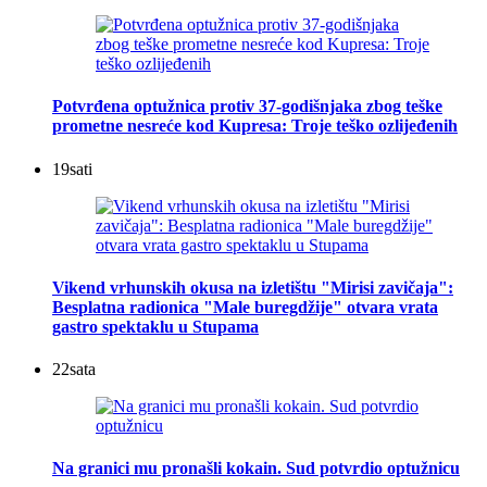
Potvrđena optužnica protiv 37-godišnjaka zbog teške
prometne nesreće kod Kupresa: Troje teško ozlijeđenih
19
sati
Vikend vrhunskih okusa na izletištu "Mirisi zavičaja":
Besplatna radionica "Male buregdžije" otvara vrata
gastro spektaklu u Stupama
22
sata
Na granici mu pronašli kokain. Sud potvrdio optužnicu