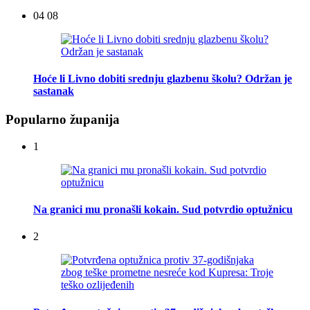
04 08
Hoće li Livno dobiti srednju glazbenu školu? Održan je
sastanak
Popularno županija
1
Na granici mu pronašli kokain. Sud potvrdio optužnicu
2