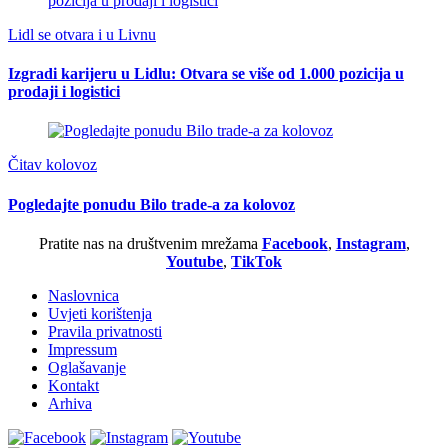
Lidl se otvara i u Livnu
Izgradi karijeru u Lidlu: Otvara se više od 1.000 pozicija u
prodaji i logistici
Čitav kolovoz
Pogledajte ponudu Bilo trade-a za kolovoz
Pratite nas na društvenim mrežama
Facebook
,
Instagram
,
Youtube
,
TikTok
Naslovnica
Uvjeti korištenja
Pravila privatnosti
Impressum
Oglašavanje
Kontakt
Arhiva