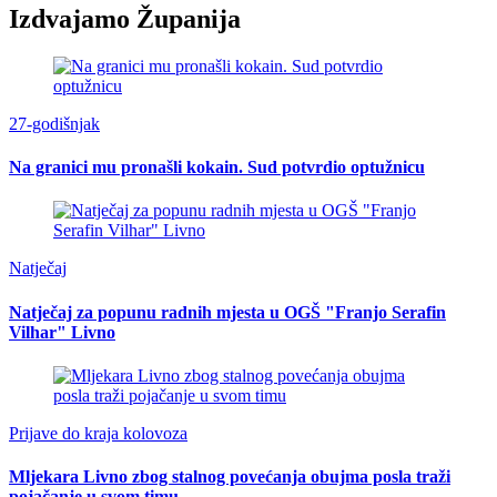
Izdvajamo Županija
27-godišnjak
Na granici mu pronašli kokain. Sud potvrdio optužnicu
Natječaj
Natječaj za popunu radnih mjesta u OGŠ "Franjo Serafin
Vilhar" Livno
Prijave do kraja kolovoza
Mljekara Livno zbog stalnog povećanja obujma posla traži
pojačanje u svom timu