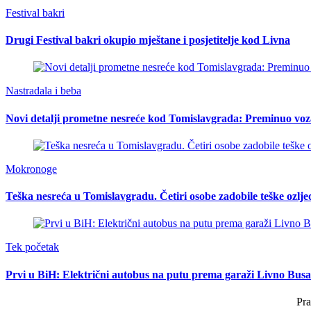
Festival bakri
Drugi Festival bakri okupio mještane i posjetitelje kod Livna
Nastradala i beba
Novi detalji prometne nesreće kod Tomislavgrada: Preminuo voz
Mokronoge
Teška nesreća u Tomislavgradu. Četiri osobe zadobile teške ozlje
Tek početak
Prvi u BiH: Električni autobus na putu prema garaži Livno Busa
Pra