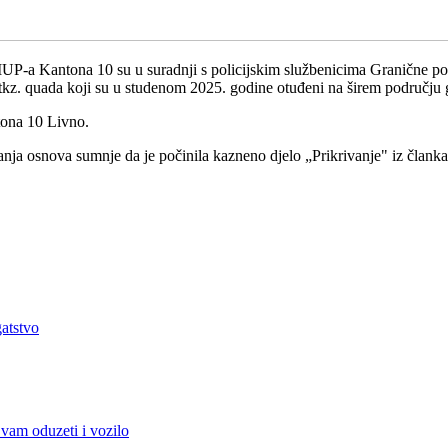
e MUP-a Kantona 10 su u suradnji s policijskim službenicima Granične p
tkz. quada koji su u studenom 2025. godine otuđeni na širem području 
tona 10 Livno.
a osnova sumnje da je počinila kazneno djelo „Prikrivanje" iz članka 
atstvo