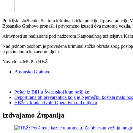
Policijski službenici Sektora kriminalističke policije Uprave policij
Bosansko Grahovo pronašli i privremeno izuzeli dva motorna vozila, 
Aktivnosti su realizirane pod nadzorom Kantonalnog tužiteljstva Kan
Nad jednom osobom je provedena kriminalistička obrada zbog postojanj
o počinjenom kaznenom djelu.
Navode iz MUP-a HBŽ.
Bosansko Grahovo
Poštar iz BiH u Švicarskoj krao pošiljke
Deportirana bh prevarantica koja je Njemačku koštala malo bog
HBŽ: Ukraden Golf. Operativni rad u tijeku
Izdvajamo Županija