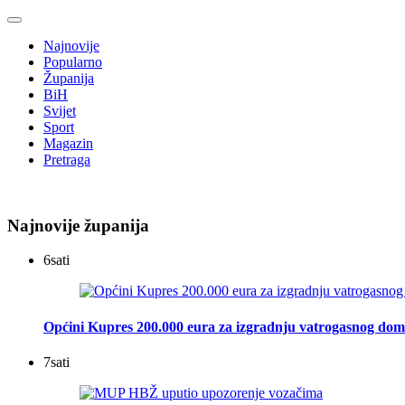
Najnovije
Popularno
Županija
BiH
Svijet
Sport
Magazin
Pretraga
Najnovije županija
6
sati
Općini Kupres 200.000 eura za izgradnju vatrogasnog do
7
sati