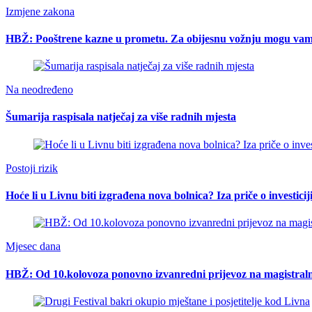
Izmjene zakona
HBŽ: Pooštrene kazne u prometu. Za obijesnu vožnju mogu vam o
Na neodređeno
Šumarija raspisala natječaj za više radnih mjesta
Postoji rizik
Hoće li u Livnu biti izgrađena nova bolnica? Iza priče o investici
Mjesec dana
HBŽ: Od 10.kolovoza ponovno izvanredni prijevoz na magistral