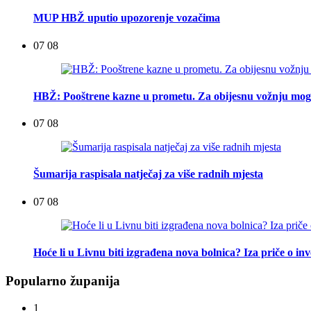
MUP HBŽ uputio upozorenje vozačima
07 08
HBŽ: Pooštrene kazne u prometu. Za obijesnu vožnju mogu
07 08
Šumarija raspisala natječaj za više radnih mjesta
07 08
Hoće li u Livnu biti izgrađena nova bolnica? Iza priče o inv
Popularno županija
1