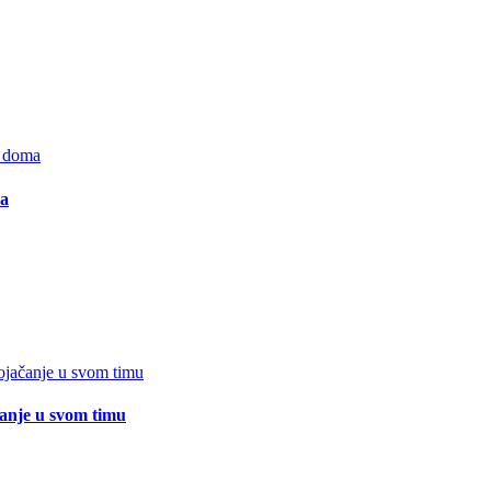
ma
čanje u svom timu