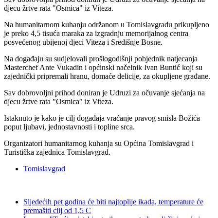
djecu žrtve rata "Osmica" iz Viteza.
Na humanitarnom kuhanju održanom u Tomislavgradu prikupljeno
je preko 4,5 tisuća maraka za izgradnju memorijalnog centra
posvećenog ubijenoj djeci Viteza i Središnje Bosne.
Na događaju su sudjelovali prošlogodišnji pobjednik natjecanja
Masterchef Ante Vukadin i općinski načelnik Ivan Buntić koji su
zajednički pripremali hranu, domaće delicije, za okupljene građane.
Sav dobrovoljni prihod doniran je Udruzi za očuvanje sjećanja na
djecu žrtve rata "Osmica" iz Viteza.
Istaknuto je kako je cilj događaja vraćanje pravog smisla Božića
poput ljubavi, jednostavnosti i topline srca.
Organizatori humanitarnog kuhanja su Općina Tomislavgrad i
Turistička zajednica Tomislavgrad.
Tomislavgrad
Sljedećih pet godina će biti najtoplije ikada, temperature će
premašiti cilj od 1,5 C