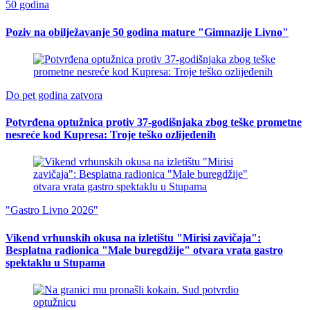
50 godina
Poziv na obilježavanje 50 godina mature "Gimnazije Livno"
Do pet godina zatvora
Potvrđena optužnica protiv 37-godišnjaka zbog teške prometne
nesreće kod Kupresa: Troje teško ozlijeđenih
"Gastro Livno 2026"
Vikend vrhunskih okusa na izletištu "Mirisi zavičaja":
Besplatna radionica "Male buregdžije" otvara vrata gastro
spektaklu u Stupama