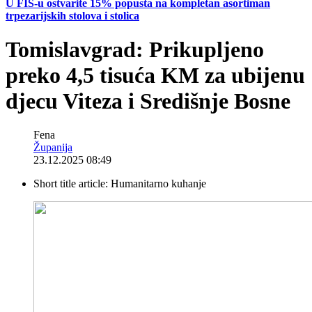
U FIS-u ostvarite 15% popusta na kompletan asortiman
trpezarijskih stolova i stolica
Tomislavgrad: Prikupljeno
preko 4,5 tisuća KM za ubijenu
djecu Viteza i Središnje Bosne
Fena
Županija
23.12.2025 08:49
Short title article:
Humanitarno kuhanje