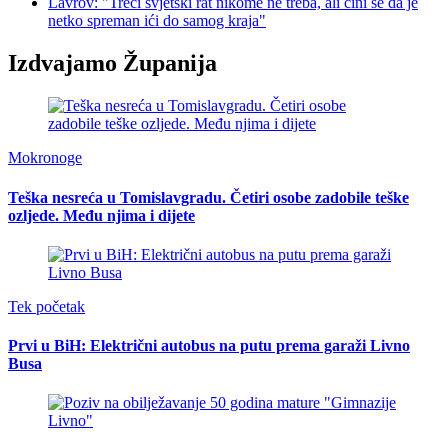
Lavrov: "Treći svjetski rat nikome ne treba, ali čini se da je
netko spreman ići do samog kraja"
Izdvajamo Županija
Mokronoge
Teška nesreća u Tomislavgradu. Četiri osobe zadobile teške
ozljede. Među njima i dijete
Tek početak
Prvi u BiH: Električni autobus na putu prema garaži Livno
Busa