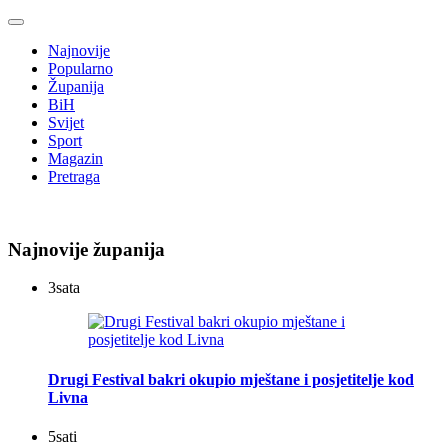
Najnovije
Popularno
Županija
BiH
Svijet
Sport
Magazin
Pretraga
Najnovije županija
3
sata
Drugi Festival bakri okupio mještane i posjetitelje kod
Livna
5
sati