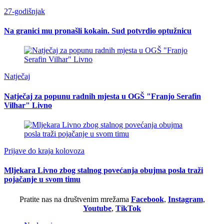
27-godišnjak
Na granici mu pronašli kokain. Sud potvrdio optužnicu
Natječaj
Natječaj za popunu radnih mjesta u OGŠ "Franjo Serafin
Vilhar" Livno
Prijave do kraja kolovoza
Mljekara Livno zbog stalnog povećanja obujma posla traži
pojačanje u svom timu
Pratite nas na društvenim mrežama
Facebook
,
Instagram
,
Youtube
,
TikTok