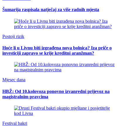
Šumarija raspisala natječaj za više radnih mjesta
Postoji rizik
Hoće li u Livnu biti izgrađena nova bolnica? Iza priče o
investiciji zapravo se krije kreditni aranžman?
Mjesec dana
HBŽ: Od 10.kolovoza ponovno izvanredni prijevoz na
magistralnim pravcima
Festival bakri