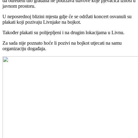
da određeni dio građana ne podržava stavove koje pjevačica iznosi u
javnom prostoru.
U neposrednoj blizini mjesta gdje će se održati koncert osvanuli su
plakati koji pozivaju Livnjake na bojkot.
Također plakati su polijepljeni i na drugim lokacijama u Livnu.
Za sada nije poznato hoće li pozivi na bojkot utjecati na samu
organizaciju događaja.