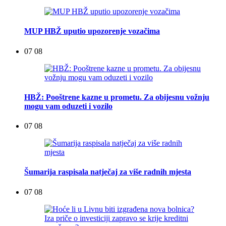
MUP HBŽ uputio upozorenje vozačima
07 08
HBŽ: Pooštrene kazne u prometu. Za obijesnu vožnju
mogu vam oduzeti i vozilo
07 08
Šumarija raspisala natječaj za više radnih mjesta
07 08