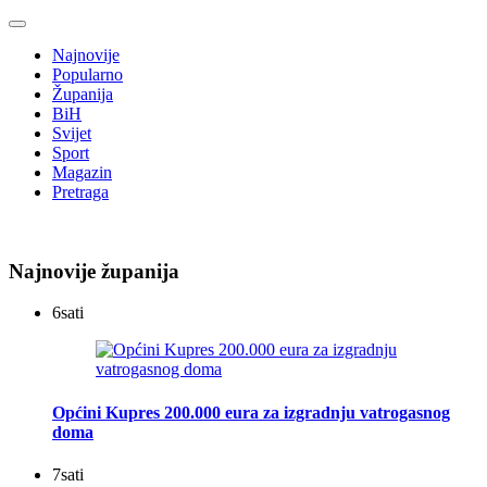
Najnovije
Popularno
Županija
BiH
Svijet
Sport
Magazin
Pretraga
Najnovije županija
6
sati
Općini Kupres 200.000 eura za izgradnju vatrogasnog
doma
7
sati