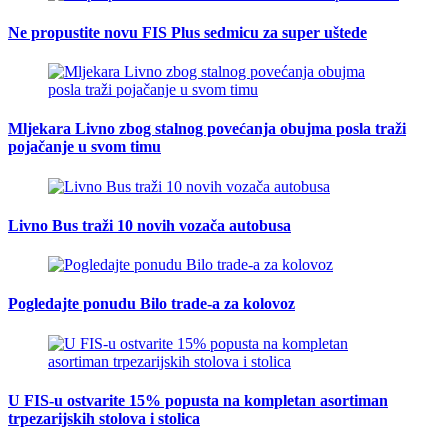
Ne propustite novu FIS Plus sedmicu za super uštede
Mljekara Livno zbog stalnog povećanja obujma posla traži
pojačanje u svom timu
Livno Bus traži 10 novih vozača autobusa
Pogledajte ponudu Bilo trade-a za kolovoz
U FIS-u ostvarite 15% popusta na kompletan asortiman
trpezarijskih stolova i stolica