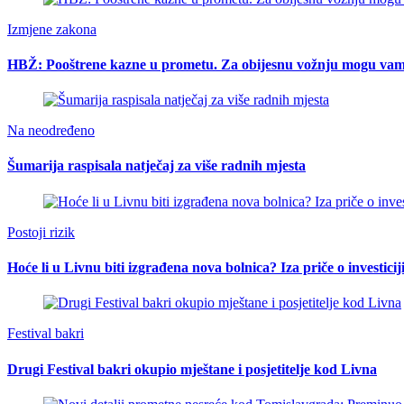
Izmjene zakona
HBŽ: Pooštrene kazne u prometu. Za obijesnu vožnju mogu vam o
Na neodređeno
Šumarija raspisala natječaj za više radnih mjesta
Postoji rizik
Hoće li u Livnu biti izgrađena nova bolnica? Iza priče o investici
Festival bakri
Drugi Festival bakri okupio mještane i posjetitelje kod Livna