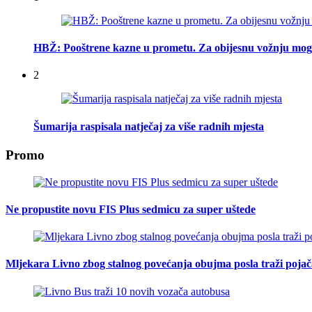
HBŽ: Pooštrene kazne u prometu. Za obijesnu vožnju mogu
2
Šumarija raspisala natječaj za više radnih mjesta
Promo
Ne propustite novu FIS Plus sedmicu za super uštede
Mljekara Livno zbog stalnog povećanja obujma posla traži poja