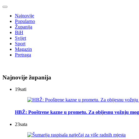
Najnovije
Popularno
Županija
BiH
Svijet
Sport
Magazin
Pretraga
Najnovije županija
19
sati
HBŽ: Pooštrene kazne u prometu. Za obijesnu vožnju mogu
23
sata