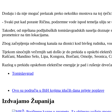
Dodaju i da nije moguć prelazak preko nekoliko mostova na toj rječici
- Svaki put kad poraste Ričina, podzemne vode ispod temelja uliju s
Također, od mještana podljubuških tomislavgradskih naselja doznaje s
prometnice na tim lokacijama.
Zbog začepljenja odvodnog kanala na dionici kod bivšeg rudnika, vod
Tijekom sinoćnjih večernjih sati došlo je do prekida u opskrbi elektr
Rašćani, Mandino Selo, Lipa, Kongora, Borčani, Omolje, Seonica, Cr
Razlog u prekidu opskrbom električne energije je pad i rušenje drveća
Tomislavgrad
Ovo su područja u BiH kojima idućih dana prijete poplave
Izdvajamo Županija