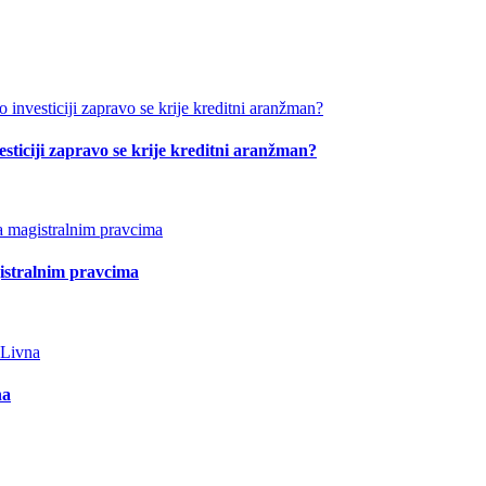
esticiji zapravo se krije kreditni aranžman?
istralnim pravcima
na