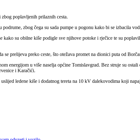
 zbog poplavljenih prilaznih cesta.
e u podrume, zbog čega su sada pumpe u pogonu kako bi se izbacila vod
e kako su obilne kiše podigle sve njihove potoke i rječice te su popla
a se prelijeva preko ceste, što otežava promet na dionici puta od Bor
ičnom energijom u više naselja općine Tomislavgrad. Bez struje su ostali
venice i Karačići.
 uslijed ledene kiše i dodatnog tereta na 10 kV dalekovodima koji napa