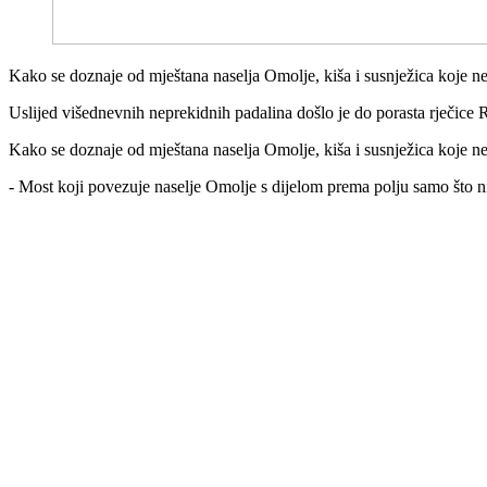
Kako se doznaje od mještana naselja Omolje, kiša i susnježica koje nep
Uslijed višednevnih neprekidnih padalina došlo je do porasta rječice 
Kako se doznaje od mještana naselja Omolje, kiša i susnježica koje nep
- Most koji povezuje naselje Omolje s dijelom prema polju samo što ni