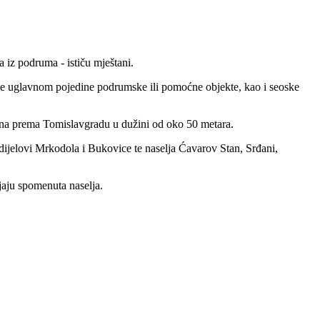
a iz podruma - ističu mještani.
vile uglavnom pojedine podrumske ili pomoćne objekte, kao i seoske
čana prema Tomislavgradu u dužini od oko 50 metara.
 dijelovi Mrkodola i Bukovice te naselja Ćavarov Stan, Srđani,
jaju spomenuta naselja.