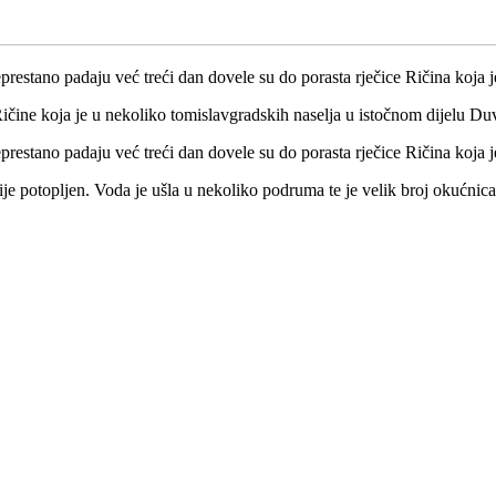
restano padaju već treći dan dovele su do porasta rječice Ričina koja j
Ričine koja je u nekoliko tomislavgradskih naselja u istočnom dijelu D
restano padaju već treći dan dovele su do porasta rječice Ričina koja j
je potopljen. Voda je ušla u nekoliko podruma te je velik broj okućnica