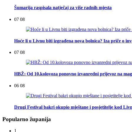
Šumarija raspisala natječaj za više radnih mjesta
07 08
Hoće li u Livnu biti izgrađena nova bolnica? Iza priče o inv
07 08
HBŽ: Od 10.kolovoza ponovno izvanredni prijevoz na mag
06 08
Drugi Festival bakri okupio mještane i posjetitelje kod Liv
Popularno županija
1