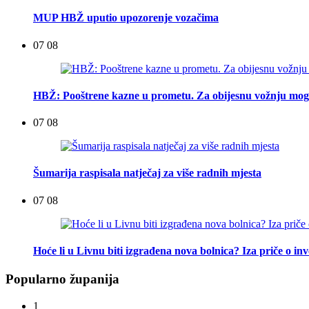
MUP HBŽ uputio upozorenje vozačima
07 08
HBŽ: Pooštrene kazne u prometu. Za obijesnu vožnju mogu
07 08
Šumarija raspisala natječaj za više radnih mjesta
07 08
Hoće li u Livnu biti izgrađena nova bolnica? Iza priče o inv
Popularno županija
1