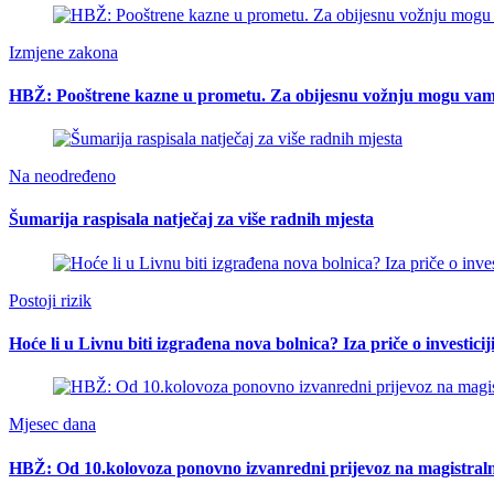
Izmjene zakona
HBŽ: Pooštrene kazne u prometu. Za obijesnu vožnju mogu vam o
Na neodređeno
Šumarija raspisala natječaj za više radnih mjesta
Postoji rizik
Hoće li u Livnu biti izgrađena nova bolnica? Iza priče o investici
Mjesec dana
HBŽ: Od 10.kolovoza ponovno izvanredni prijevoz na magistral