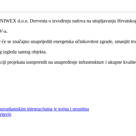
ke NIWEX d.o.o. Derventa o izvođenju radova na utopljavanju Hrvatsk
V-a.
će se značajno unaprijediti energetska učinkovitost zgrade, smanjiti tro
og izgleda samog objekta.
ji projekata usmjerenih na unapređenje infrastrukture i ukupne kvalitet
oatlantskim integracijama je trajna i neupitna
teriji