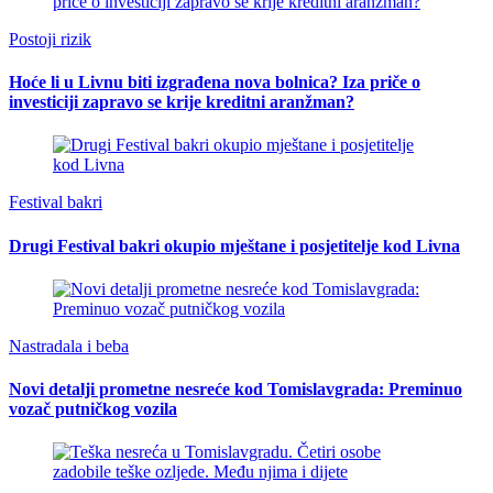
Postoji rizik
Hoće li u Livnu biti izgrađena nova bolnica? Iza priče o
investiciji zapravo se krije kreditni aranžman?
Festival bakri
Drugi Festival bakri okupio mještane i posjetitelje kod Livna
Nastradala i beba
Novi detalji prometne nesreće kod Tomislavgrada: Preminuo
vozač putničkog vozila