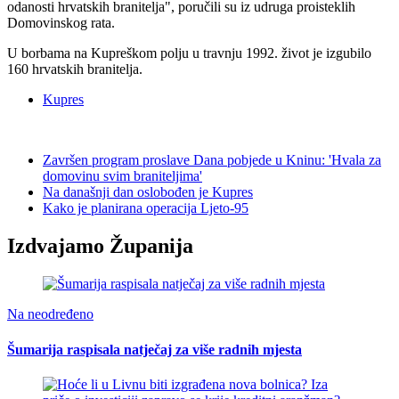
odanosti hrvatskih branitelja", poručili su iz udruga proisteklih
Domovinskog rata.
U borbama na Kupreškom polju u travnju 1992. život je izgubilo
160 hrvatskih branitelja.
Kupres
Završen program proslave Dana pobjede u Kninu: 'Hvala za
domovinu svim braniteljima'
Na današnji dan oslobođen je Kupres
Kako je planirana operacija Ljeto-95
Izdvajamo Županija
Na neodređeno
Šumarija raspisala natječaj za više radnih mjesta