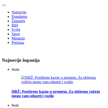
Najnovije
Popularno
Županija
BiH
Svijet
Sport
Magazin
Pretraga
Najnovije županija
4
sata
HBŽ: Pooštrene kazne u prometu. Za obijesnu vožnju
mogu vam oduzeti i vozilo
8
sati