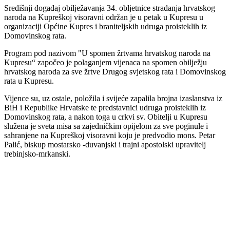
Središnji događaj obilježavanja 34. obljetnice stradanja hrvatskog
naroda na Kupreškoj visoravni održan je u petak u Kupresu u
organizaciji Općine Kupres i braniteljskih udruga proisteklih iz
Domovinskog rata.
Program pod nazivom "U spomen žrtvama hrvatskog naroda na
Kupresu“ započeo je polaganjem vijenaca na spomen obilježju
hrvatskog naroda za sve žrtve Drugog svjetskog rata i Domovinskog
rata u Kupresu.
Vijence su, uz ostale, položila i svijeće zapalila brojna izaslanstva iz
BiH i Republike Hrvatske te predstavnici udruga proisteklih iz
Domovinskog rata, a nakon toga u crkvi sv. Obitelji u Kupresu
služena je sveta misa sa zajedničkim opijelom za sve poginule i
sahranjene na Kupreškoj visoravni koju je predvodio mons. Petar
Palić, biskup mostarsko -duvanjski i trajni apostolski upravitelj
trebinjsko-mrkanski.