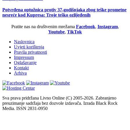
Potvrđena optužnica protiv 37-godišnjaka zbog teške prometne
nesreće kod Kupresa: Troje teško ozlijeđenih
Pratite nas na društvenim mrežama
Facebook
,
Instagram
,
Youtube
,
TikTok
Naslovnica
Uvjeti korištenja
Pravila privatnosti
Impressum
Oglašavanje
Kontakt
Arhiva
Sva prava pridržana Livno Online (C) 2005-2026. Zabranjeno
preuzimanje sadržaja bez dozvole izdavača. Izrada Black Rock
Media. ISSN 2831-0950