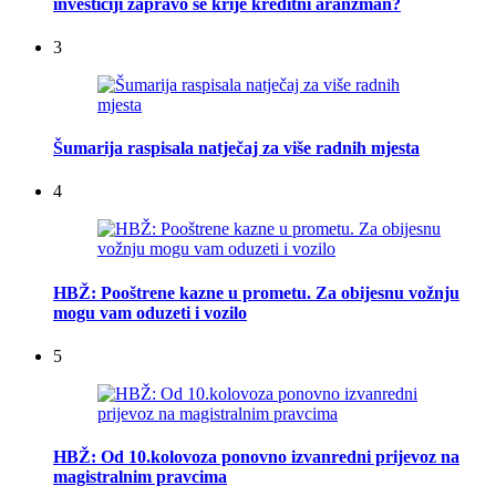
investiciji zapravo se krije kreditni aranžman?
3
Šumarija raspisala natječaj za više radnih mjesta
4
HBŽ: Pooštrene kazne u prometu. Za obijesnu vožnju
mogu vam oduzeti i vozilo
5
HBŽ: Od 10.kolovoza ponovno izvanredni prijevoz na
magistralnim pravcima