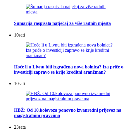
Šumarija raspisala natječaj za više radnih mjesta
10
sati
Hoće li u Livnu biti izgrađena nova bolnica? Iza priče o
investiciji zapravo se krije kreditni aranžman?
10
sati
HBŽ: Od 10.kolovoza ponovno izvanredni prijevoz na
magistralnim pravcima
23
sata