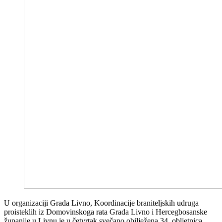
U organizaciji Grada Livno, Koordinacije braniteljskih udruga
proisteklih iz Domovinskoga rata Grada Livno i Hercegbosanske
županije u Livnu je u četvrtak svečano obilježena 34. obljetnica