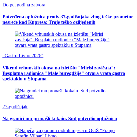
Do pet godina zatvora
Potvrđena optužnica protiv 37-godišnjaka zbog teške prometne
nesreće kod Kupresa: Troje teško ozlijeđenih
"Gastro Livno 2026"
Vikend vrhunskih okusa na izletištu "Mirisi zavičaja":
Besplatna radionica "Male buregdžije" otvara vrata gastro
spektaklu u Stupama
27-godišnjak
Na granici mu pronašli kokain. Sud potvrdio optužnicu