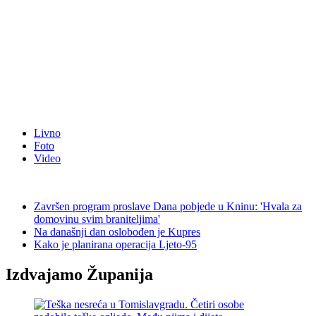
Livno
Foto
Video
Završen program proslave Dana pobjede u Kninu: 'Hvala za
domovinu svim braniteljima'
Na današnji dan oslobođen je Kupres
Kako je planirana operacija Ljeto-95
Izdvajamo Županija