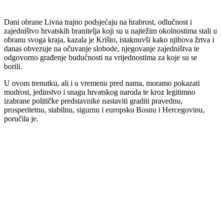
Dani obrane Livna trajno podsjećaju na hrabrost, odlučnost i
zajedništvo hrvatskih branitelja koji su u najtežim okolnostima stali u
obranu svoga kraja, kazala je Krišto, istaknuvši kako njihova žrtva i
danas obvezuje na očuvanje slobode, njegovanje zajedništva te
odgovorno građenje budućnosti na vrijednostima za koje su se
borili.
U ovom trenutku, ali i u vremenu pred nama, moramo pokazati
mudrost, jedinstvo i snagu hrvatskog naroda te kroz legitimno
izabrane političke predstavnike nastaviti graditi pravednu,
prosperitetnu, stabilnu, sigurnu i europsku Bosnu i Hercegovinu,
poručila je.