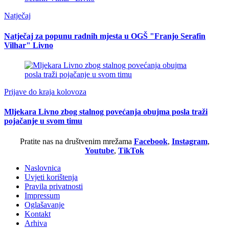
Natječaj
Natječaj za popunu radnih mjesta u OGŠ "Franjo Serafin
Vilhar" Livno
Prijave do kraja kolovoza
Mljekara Livno zbog stalnog povećanja obujma posla traži
pojačanje u svom timu
Pratite nas na društvenim mrežama
Facebook
,
Instagram
,
Youtube
,
TikTok
Naslovnica
Uvjeti korištenja
Pravila privatnosti
Impressum
Oglašavanje
Kontakt
Arhiva