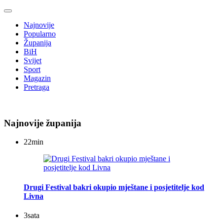
Najnovije
Popularno
Županija
BiH
Svijet
Sport
Magazin
Pretraga
Najnovije županija
22
min
Drugi Festival bakri okupio mještane i posjetitelje kod
Livna
3
sata