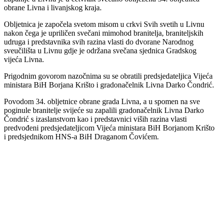
obrane Livna i livanjskog kraja.
Obljetnica je započela svetom misom u crkvi Svih svetih u Livnu
nakon čega je upriličen svečani mimohod branitelja, braniteljskih
udruga i predstavnika svih razina vlasti do dvorane Narodnog
sveučilišta u Livnu gdje je održana svečana sjednica Gradskog
vijeća Livna.
Prigodnim govorom nazočnima su se obratili predsjedateljica Vijeća
ministara BiH Borjana Krišto i gradonačelnik Livna Darko Čondrić.
Povodom 34. obljetnice obrane grada Livna, a u spomen na sve
poginule branitelje svijeće su zapalili gradonačelnik Livna Darko
Čondrić s izaslanstvom kao i predstavnici viših razina vlasti
predvođeni predsjedateljicom Vijeća ministara BiH Borjanom Krišto
i predsjednikom HNS-a BiH Draganom Čovićem.