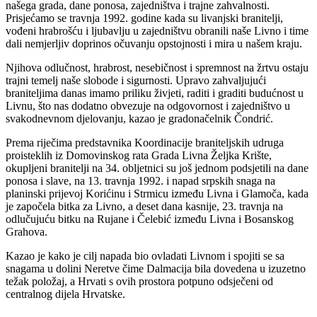
našega grada, dane ponosa, zajedništva i trajne zahvalnosti.
Prisjećamo se travnja 1992. godine kada su livanjski branitelji,
vođeni hrabrošću i ljubavlju u zajedništvu obranili naše Livno i time
dali nemjerljiv doprinos očuvanju opstojnosti i mira u našem kraju.
Njihova odlučnost, hrabrost, nesebičnost i spremnost na žrtvu ostaju
trajni temelj naše slobode i sigurnosti. Upravo zahvaljujući
braniteljima danas imamo priliku živjeti, raditi i graditi budućnost u
Livnu, što nas dodatno obvezuje na odgovornost i zajedništvo u
svakodnevnom djelovanju, kazao je gradonačelnik Čondrić.
Prema riječima predstavnika Koordinacije braniteljskih udruga
proisteklih iz Domovinskog rata Grada Livna Željka Krište,
okupljeni branitelji na 34. obljetnici su još jednom podsjetili na dane
ponosa i slave, na 13. travnja 1992. i napad srpskih snaga na
planinski prijevoj Korićinu i Strmicu između Livna i Glamoča, kada
je započela bitka za Livno, a deset dana kasnije, 23. travnja na
odlučujuću bitku na Rujane i Čelebić između Livna i Bosanskog
Grahova.
Kazao je kako je cilj napada bio ovladati Livnom i spojiti se sa
snagama u dolini Neretve čime Dalmacija bila dovedena u izuzetno
težak položaj, a Hrvati s ovih prostora potpuno odsječeni od
centralnog dijela Hrvatske.