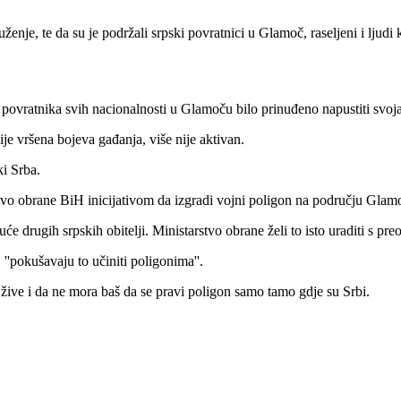
enje, te da su je podržali srpski povratnici u Glamoč, raseljeni i ljudi
povratnika svih nacionalnosti u Glamoču bilo prinuđeno napustiti svoja 
e vršena bojeva gađanja, više nije aktivan.
i Srba.
o obrane BiH inicijativom da izgradi vojni poligon na području Glamoč ž
suće drugih srpskih obitelji. Ministarstvo obrane želi to isto uraditi s 
 ''pokušavaju to učiniti poligonima''.
 žive i da ne mora baš da se pravi poligon samo tamo gdje su Srbi.