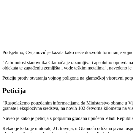
Podsjetimo, Cvijanović je kazala kako neće dozvoliti formiranje vojno
"Zabrinutost stanovnika Glamoča je razumljiva i apsolutno opravdana,
objekata te zagađenju zemljišta i vode teškim metalima", navedeno je 
Peticiju protiv otvaranja vojnog poligona na glamočkoj visoravni pot
Peticija
"Raspolažemo pouzdanim informacijama da Ministarstvo obrane u Vijeću
granate i eksplozivna sredstva, na novih 102 četvorna kilometra na 
Naveo je kako je peticija s potpisima građana upućena Vladi Republ
Rekao je kako je u utorak, 21. travnja, u Glamoču održana javna raspr