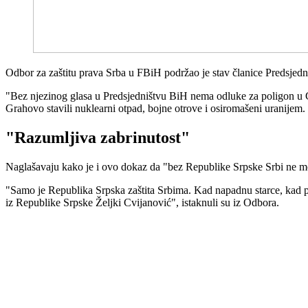
Odbor za zaštitu prava Srba u FBiH podržao je stav članice Predsjedn
"Bez njezinog glasa u Predsjedništvu BiH nema odluke za poligon u Gl
Grahovo stavili nuklearni otpad, bojne otrove i osiromašeni uranijem. 
"Razumljiva zabrinutost"
Naglašavaju kako je i ovo dokaz da "bez Republike Srpske Srbi ne mogu
"Samo je Republika Srpska zaštita Srbima. Kad napadnu starce, kad pol
iz Republike Srpske Željki Cvijanović", istaknuli su iz Odbora.