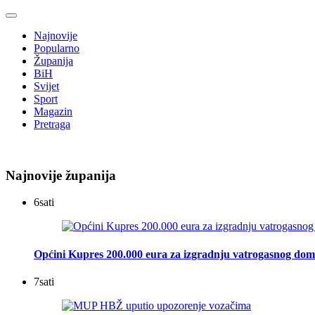
Najnovije
Popularno
Županija
BiH
Svijet
Sport
Magazin
Pretraga
Najnovije županija
6
sati
Općini Kupres 200.000 eura za izgradnju vatrogasnog do
7
sati