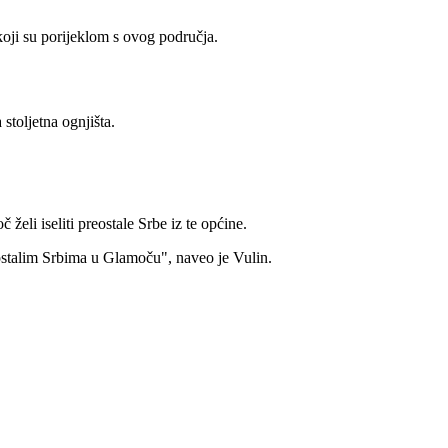
 koji su porijeklom s ovog područja.
stoljetna ognjišta.
eli iseliti preostale Srbe iz te općine.
preostalim Srbima u Glamoču", naveo je Vulin.