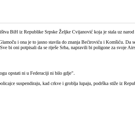
ištva BiH iz Republike Srpske Željke Cvijanović koja je stala uz naro
amoču i ona je to jasno stavila do znanja Bećiroviću i Komšiću. Da se
Sve bi oni potpisali da se riješe Srba, napravili bi poligone za svoje A
 opstati ni u Federaciji ni bilo gdje".
icajce suspendiraju, kad crkve i groblja lupaju, podrška stiže iz Repub