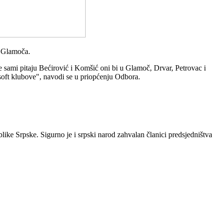
d Glamoča.
 sami pitaju Bećirović i Komšić oni bi u Glamoč, Drvar, Petrovac i
irsoft klubove", navodi se u priopćenju Odbora.
like Srpske. Sigurno je i srpski narod zahvalan članici predsjedništva