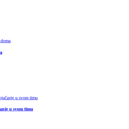
ma
čanje u svom timu