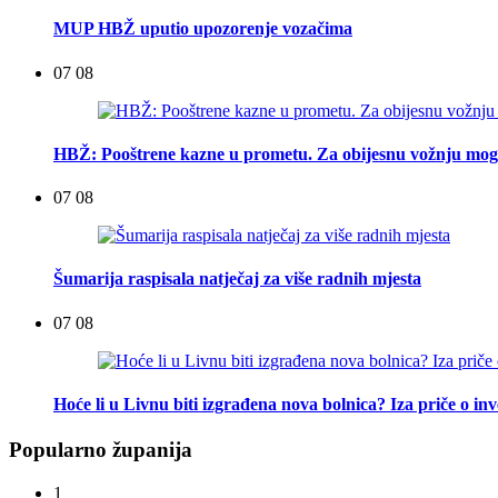
MUP HBŽ uputio upozorenje vozačima
07 08
HBŽ: Pooštrene kazne u prometu. Za obijesnu vožnju mogu
07 08
Šumarija raspisala natječaj za više radnih mjesta
07 08
Hoće li u Livnu biti izgrađena nova bolnica? Iza priče o inv
Popularno županija
1