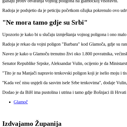
glasaju protiv otvaranja vojnog poligona na glamočkoj visoravni.
Radoja je podsjetio da je peticiju početkom ožujka pokrenulo ovo udruž
"Ne mora tamo gdje su Srbi"
Upozorio je kako bi u slučaju izmještanja vojnog poligona i ono malo 
Radoja je rekao da vojni poligon "Barbara" kod Glamoča, gdje su ranij
Naveo je kako u Glamoču trenutno živi oko 1.800 povratnika, većinsk
Senator Republike Srpske, Aleksandar Vulin, ocijenio je da Ministarstv
"Tito je na Manjači napravio tenkovski poligon koji je iselio moju i ti
''Kada već nisu uspjeli da sasvim isele Srbe tenkovima'', dodaje Vulin,
Dodao je da BiH ima pustolina i utrina i tamo gdje Bošnjaci ili Hrvati
Glamoč
Izdvajamo Županija