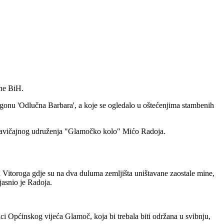
ane BiH.
igonu 'Odlučna Barbara', a koje se ogledalo u oštećenjima stambenih
ik Zavičajnog udruženja "Glamočko kolo" Mićo Radoja.
 Vitoroga gdje su na dva duluma zemljišta uništavane zaostale mine,
jasnio je Radoja.
ci Općinskog vijeća Glamoč, koja bi trebala biti održana u svibnju,