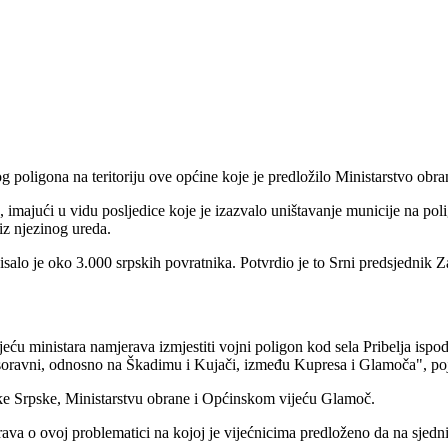
g poligona na teritoriju ove općine koje je predložilo Ministarstvo obr
 imajući u vidu posljedice koje je izazvalo uništavanje municije na pol
iz njezinog ureda.
pisalo je oko 3.000 srpskih povratnika. Potvrdio je to Srni predsjedn
 ministara namjerava izmjestiti vojni poligon kod sela Pribelja ispod
visoravni, odnosno na Škadimu i Kujači, između Kupresa i Glamoča", po
ike Srpske, Ministarstvu obrane i Općinskom vijeću Glamoč.
ava o ovoj problematici na kojoj je vijećnicima predloženo da na sjedni