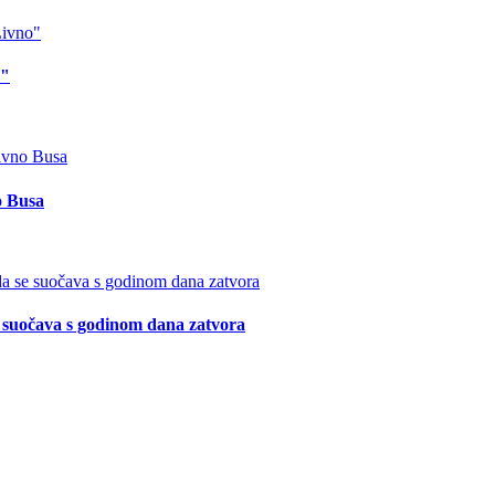
o"
o Busa
suočava s godinom dana zatvora