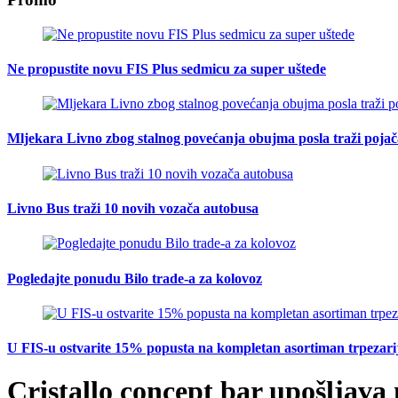
Ne propustite novu FIS Plus sedmicu za super uštede
Mljekara Livno zbog stalnog povećanja obujma posla traži poja
Livno Bus traži 10 novih vozača autobusa
Pogledajte ponudu Bilo trade-a za kolovoz
U FIS-u ostvarite 15% popusta na kompletan asortiman trpezarijsk
Cristallo concept bar upošljava 