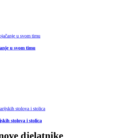
čanje u svom timu
ih stolova i stolica
nove djelatnike