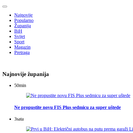
Najnovije
Popularno
Županija
BiH
Svijet
Sport
Magazin
Pretraga
Najnovije županija
50
min
Ne propustite novu FIS Plus sedmicu za super uštede
3
sata