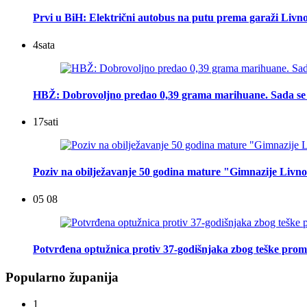
Prvi u BiH: Električni autobus na putu prema garaži Livn
4
sata
HBŽ: Dobrovoljno predao 0,39 grama marihuane. Sada se 
17
sati
Poziv na obilježavanje 50 godina mature "Gimnazije Livn
05 08
Potvrđena optužnica protiv 37-godišnjaka zbog teške prome
Popularno županija
1