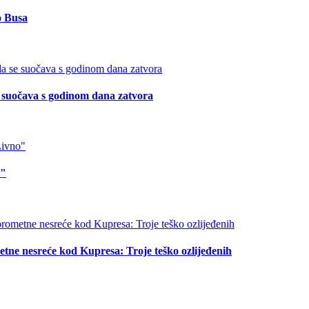
o Busa
suočava s godinom dana zatvora
o"
tne nesreće kod Kupresa: Troje teško ozlijeđenih