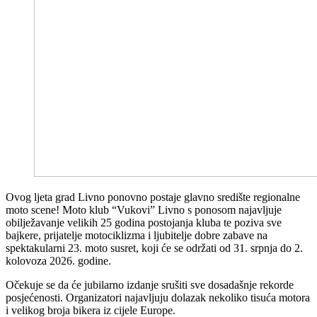
Ovog ljeta grad Livno ponovno postaje glavno središte regionalne
moto scene! Moto klub “Vukovi” Livno s ponosom najavljuje
obilježavanje velikih 25 godina postojanja kluba te poziva sve
bajkere, prijatelje motociklizma i ljubitelje dobre zabave na
spektakularni 23. moto susret, koji će se održati od 31. srpnja do 2.
kolovoza 2026. godine.
Očekuje se da će jubilarno izdanje srušiti sve dosadašnje rekorde
posjećenosti. Organizatori najavljuju dolazak nekoliko tisuća motora
i velikog broja bikera iz cijele Europe.