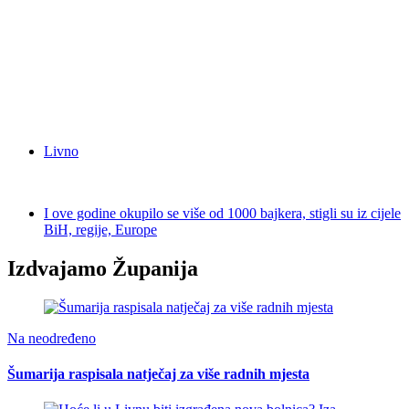
Livno
I ove godine okupilo se više od 1000 bajkera, stigli su iz cijele
BiH, regije, Europe
Izdvajamo Županija
Na neodređeno
Šumarija raspisala natječaj za više radnih mjesta