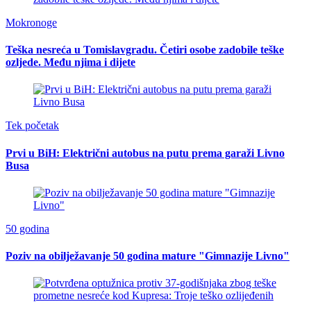
Mokronoge
Teška nesreća u Tomislavgradu. Četiri osobe zadobile teške
ozljede. Među njima i dijete
Tek početak
Prvi u BiH: Električni autobus na putu prema garaži Livno
Busa
50 godina
Poziv na obilježavanje 50 godina mature "Gimnazije Livno"