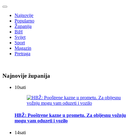
Najnovije
Popularno
Županija
BiH
Svijet
Sport
Magazin
Pretraga
Najnovije županija
10
sati
HBŽ: Pooštrene kazne u prometu. Za obijesnu vožnju
mogu vam oduzeti i vozilo
14
sati