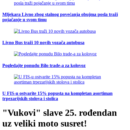
Mljekara Livno zbog stalnog povećanja obujma posla traži
pojačanje u svom timu
Livno Bus traži 10 novih vozača autobusa
Pogledajte ponudu Bilo trade-a za kolovoz
U FIS-u ostvarite 15% popusta na kompletan asortiman
trpezarijskih stolova i stolica
"Vukovi" slave 25. rođendan
uz veliki moto susret!