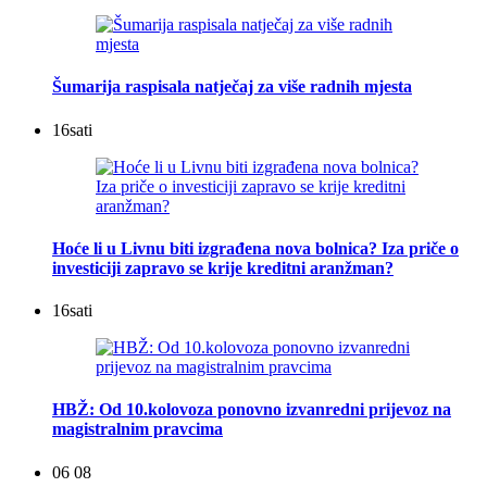
Šumarija raspisala natječaj za više radnih mjesta
16
sati
Hoće li u Livnu biti izgrađena nova bolnica? Iza priče o
investiciji zapravo se krije kreditni aranžman?
16
sati
HBŽ: Od 10.kolovoza ponovno izvanredni prijevoz na
magistralnim pravcima
06 08