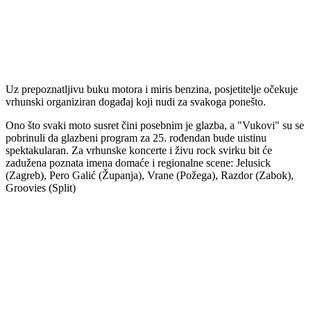
Uz prepoznatljivu buku motora i miris benzina, posjetitelje očekuje
vrhunski organiziran događaj koji nudi za svakoga ponešto.
Ono što svaki moto susret čini posebnim je glazba, a "Vukovi" su se
pobrinuli da glazbeni program za 25. rođendan bude uistinu
spektakularan. Za vrhunske koncerte i živu rock svirku bit će
zadužena poznata imena domaće i regionalne scene: Jelusick
(Zagreb), Pero Galić (Županja), Vrane (Požega), Razdor (Zabok),
Groovies (Split)