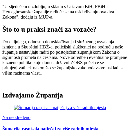
"U sljedećem razdoblju, u skladu s Ustavom BiH, FBiH i
Hercegbosanske županije radit će se na usklađivanju ova dva
Zakona", dodaju iz MUP-a.
Što to u praksi znači za vozače?
Do daljnjega, odnosno do usklađivanja i službenog usvajanja
izmjena u Skupštini HBŽ-a, policijski službenici na području naše
županije nastavljaju raditi po postojećem županijskom Zakonu o
sigurnosti prometa na cestama. Nove odredbe i eventualne promjene
kaznene politike koje donosi državni ZOBS počet će se
primjenjivati tek nakon što se županijsko zakonodavstvo uskladi s
višim razinama vlasti.
Izdvajamo Županija
Na neodređeno
Šumarija raspisala natječaj za više radnih mjesta