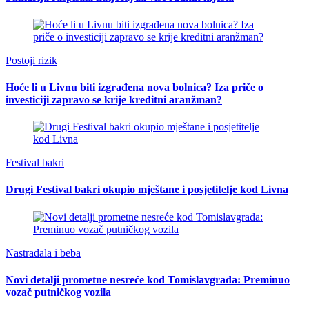
Postoji rizik
Hoće li u Livnu biti izgrađena nova bolnica? Iza priče o
investiciji zapravo se krije kreditni aranžman?
Festival bakri
Drugi Festival bakri okupio mještane i posjetitelje kod Livna
Nastradala i beba
Novi detalji prometne nesreće kod Tomislavgrada: Preminuo
vozač putničkog vozila