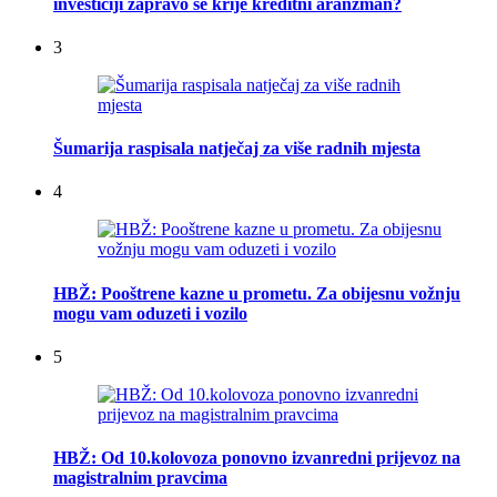
investiciji zapravo se krije kreditni aranžman?
3
Šumarija raspisala natječaj za više radnih mjesta
4
HBŽ: Pooštrene kazne u prometu. Za obijesnu vožnju
mogu vam oduzeti i vozilo
5
HBŽ: Od 10.kolovoza ponovno izvanredni prijevoz na
magistralnim pravcima