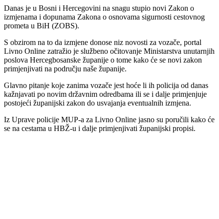
Danas je u Bosni i Hercegovini na snagu stupio novi Zakon o
izmjenama i dopunama Zakona o osnovama sigurnosti cestovnog
prometa u BiH (ZOBS).
S obzirom na to da izmjene donose niz novosti za vozače, portal
Livno Online zatražio je službeno očitovanje Ministarstva unutarnjih
poslova Hercegbosanske županije o tome kako će se novi zakon
primjenjivati na području naše županije.
Glavno pitanje koje zanima vozače jest hoće li ih policija od danas
kažnjavati po novim državnim odredbama ili se i dalje primjenjuje
postojeći županijski zakon do usvajanja eventualnih izmjena.
Iz Uprave policije MUP-a za Livno Online jasno su poručili kako će
se na cestama u HBŽ-u i dalje primjenjivati županijski propisi.