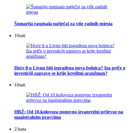
Šumarija raspisala natječaj za više radnih mjesta
10
sati
Hoće li u Livnu biti izgrađena nova bolnica? Iza priče o
investiciji zapravo se krije kreditni aranžman?
10
sati
HBŽ: Od 10.kolovoza ponovno izvanredni prijevoz na
magistralnim pravcima
23
sata