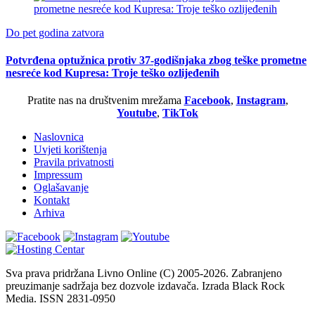
Do pet godina zatvora
Potvrđena optužnica protiv 37-godišnjaka zbog teške prometne
nesreće kod Kupresa: Troje teško ozlijeđenih
Pratite nas na društvenim mrežama
Facebook
,
Instagram
,
Youtube
,
TikTok
Naslovnica
Uvjeti korištenja
Pravila privatnosti
Impressum
Oglašavanje
Kontakt
Arhiva
Sva prava pridržana Livno Online (C) 2005-2026. Zabranjeno
preuzimanje sadržaja bez dozvole izdavača. Izrada Black Rock
Media. ISSN 2831-0950