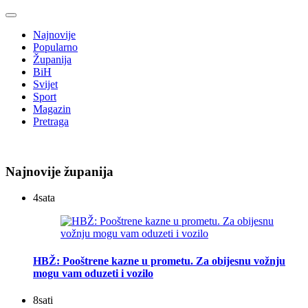
Najnovije
Popularno
Županija
BiH
Svijet
Sport
Magazin
Pretraga
Najnovije županija
4
sata
HBŽ: Pooštrene kazne u prometu. Za obijesnu vožnju
mogu vam oduzeti i vozilo
8
sati