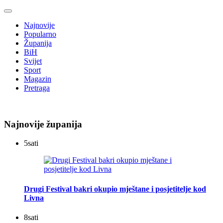
Najnovije
Popularno
Županija
BiH
Svijet
Sport
Magazin
Pretraga
Najnovije županija
5
sati
Drugi Festival bakri okupio mještane i posjetitelje kod
Livna
8
sati