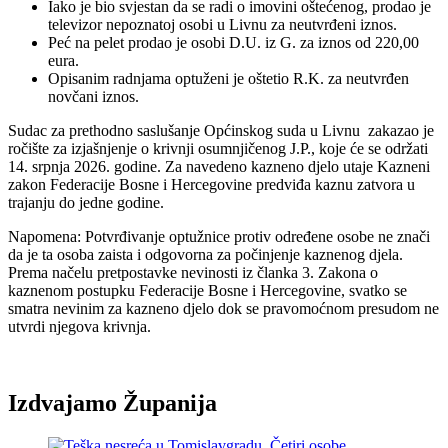
Iako je bio svjestan da se radi o imovini oštećenog, prodao je
televizor nepoznatoj osobi u Livnu za neutvrđeni iznos.
Peć na pelet prodao je osobi D.U. iz G. za iznos od 220,00
eura.
Opisanim radnjama optuženi je oštetio R.K. za neutvrđen
novčani iznos.
Sudac za prethodno saslušanje Općinskog suda u Livnu zakazao je
ročište za izjašnjenje o krivnji osumnjičenog J.P., koje će se održati
14. srpnja 2026. godine. Za navedeno kazneno djelo utaje Kazneni
zakon Federacije Bosne i Hercegovine predviđa kaznu zatvora u
trajanju do jedne godine.
Napomena: Potvrđivanje optužnice protiv određene osobe ne znači
da je ta osoba zaista i odgovorna za počinjenje kaznenog djela.
Prema načelu pretpostavke nevinosti iz članka 3. Zakona o
kaznenom postupku Federacije Bosne i Hercegovine, svatko se
smatra nevinim za kazneno djelo dok se pravomoćnom presudom ne
utvrdi njegova krivnja.
Izdvajamo Županija