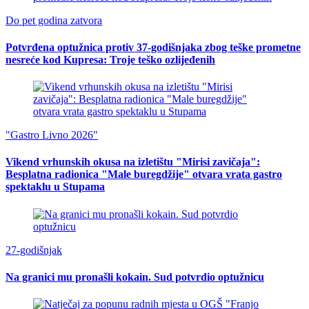
Do pet godina zatvora
Potvrđena optužnica protiv 37-godišnjaka zbog teške prometne
nesreće kod Kupresa: Troje teško ozlijeđenih
"Gastro Livno 2026"
Vikend vrhunskih okusa na izletištu "Mirisi zavičaja":
Besplatna radionica "Male buregdžije" otvara vrata gastro
spektaklu u Stupama
27-godišnjak
Na granici mu pronašli kokain. Sud potvrdio optužnicu