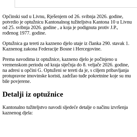
Općinski sud u Livnu, Rješenjem od 26. svibnja 2026. godine,
potvrdio je optužnicu Kantonalnog tužiteljstva Kantona 10 u Livnu
od 25. svibnja 2026. godine , a koja je podignuta protiv J.P.,
rođenog 1977. godine.
Optužnica ga tereti za kazneno djelo utaje iz članka 290. stavak 1.
Kaznenog zakona Federacije Bosne i Hercegovine.
Prema navodima iz optužnice, kazneno djelo je počinjeno u
vremenskom periodu od kraja siječnja do 8. veljače 2026. godine,
na adresi u općini G. Optuženi se tereti da je, s ciljem pribavljanja
protupravne imovinske koristi, zadržao tuđe pokretnine koje su mu
bile povjerene.
Detalji iz optužnice
Kantonalno tužiteljstvo navodi sljedeće detalje o načinu izvršenja
kaznenog djela: