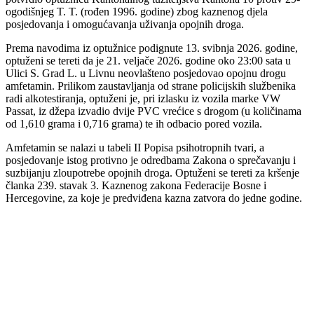
ogodišnjeg T. T. (rođen 1996. godine) zbog kaznenog djela
posjedovanja i omogućavanja uživanja opojnih droga.
Prema navodima iz optužnice podignute 13. svibnja 2026. godine,
optuženi se tereti da je 21. veljače 2026. godine oko 23:00 sata u
Ulici S. Grad L. u Livnu neovlašteno posjedovao opojnu drogu
amfetamin. Prilikom zaustavljanja od strane policijskih službenika
radi alkotestiranja, optuženi je, pri izlasku iz vozila marke VW
Passat, iz džepa izvadio dvije PVC vrećice s drogom (u količinama
od 1,610 grama i 0,716 grama) te ih odbacio pored vozila.
Amfetamin se nalazi u tabeli II Popisa psihotropnih tvari, a
posjedovanje istog protivno je odredbama Zakona o sprečavanju i
suzbijanju zloupotrebe opojnih droga. Optuženi se tereti za kršenje
članka 239. stavak 3. Kaznenog zakona Federacije Bosne i
Hercegovine, za koje je predviđena kazna zatvora do jedne godine.