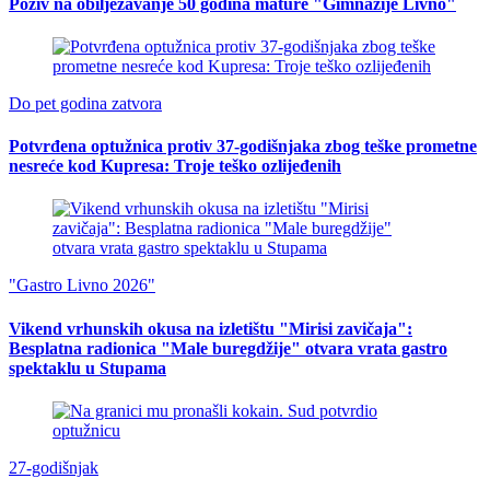
Poziv na obilježavanje 50 godina mature "Gimnazije Livno"
Do pet godina zatvora
Potvrđena optužnica protiv 37-godišnjaka zbog teške prometne
nesreće kod Kupresa: Troje teško ozlijeđenih
"Gastro Livno 2026"
Vikend vrhunskih okusa na izletištu "Mirisi zavičaja":
Besplatna radionica "Male buregdžije" otvara vrata gastro
spektaklu u Stupama
27-godišnjak