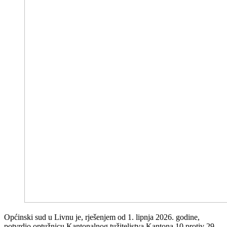
Općinski sud u Livnu je, rješenjem od 1. lipnja 2026. godine,
potvrdio optužnicu Kantonalnog tužiteljstva Kantona 10 protiv 29-