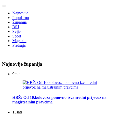
Najnovije
Popularno
Županija
BiH
Svijet
Sport
Magazin
Pretraga
Najnovije županija
9
min
HBŽ: Od 10.kolovoza ponovno izvanredni prijevoz na
magistralnim pravcima
13
sati