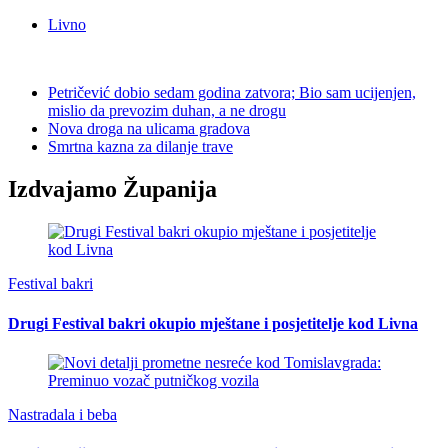
Livno
Petričević dobio sedam godina zatvora; Bio sam ucijenjen,
mislio da prevozim duhan, a ne drogu
Nova droga na ulicama gradova
Smrtna kazna za dilanje trave
Izdvajamo Županija
Festival bakri
Drugi Festival bakri okupio mještane i posjetitelje kod Livna
Nastradala i beba