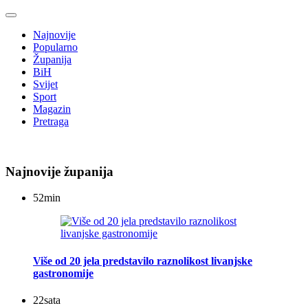
Najnovije
Popularno
Županija
BiH
Svijet
Sport
Magazin
Pretraga
Najnovije županija
52
min
Više od 20 jela predstavilo raznolikost livanjske
gastronomije
22
sata