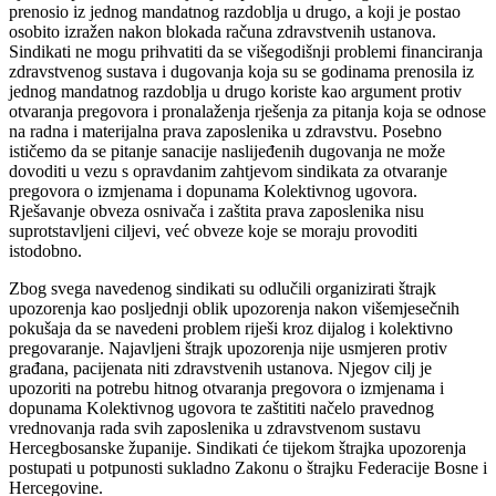
prenosio iz jednog mandatnog razdoblja u drugo, a koji je postao
osobito izražen nakon blokada računa zdravstvenih ustanova.
Sindikati ne mogu prihvatiti da se višegodišnji problemi financiranja
zdravstvenog sustava i dugovanja koja su se godinama prenosila iz
jednog mandatnog razdoblja u drugo koriste kao argument protiv
otvaranja pregovora i pronalaženja rješenja za pitanja koja se odnose
na radna i materijalna prava zaposlenika u zdravstvu. Posebno
ističemo da se pitanje sanacije naslijeđenih dugovanja ne može
dovoditi u vezu s opravdanim zahtjevom sindikata za otvaranje
pregovora o izmjenama i dopunama Kolektivnog ugovora.
Rješavanje obveza osnivača i zaštita prava zaposlenika nisu
suprotstavljeni ciljevi, već obveze koje se moraju provoditi
istodobno.
Zbog svega navedenog sindikati su odlučili organizirati štrajk
upozorenja kao posljednji oblik upozorenja nakon višemjesečnih
pokušaja da se navedeni problem riješi kroz dijalog i kolektivno
pregovaranje. Najavljeni štrajk upozorenja nije usmjeren protiv
građana, pacijenata niti zdravstvenih ustanova. Njegov cilj je
upozoriti na potrebu hitnog otvaranja pregovora o izmjenama i
dopunama Kolektivnog ugovora te zaštititi načelo pravednog
vrednovanja rada svih zaposlenika u zdravstvenom sustavu
Hercegbosanske županije. Sindikati će tijekom štrajka upozorenja
postupati u potpunosti sukladno Zakonu o štrajku Federacije Bosne i
Hercegovine.