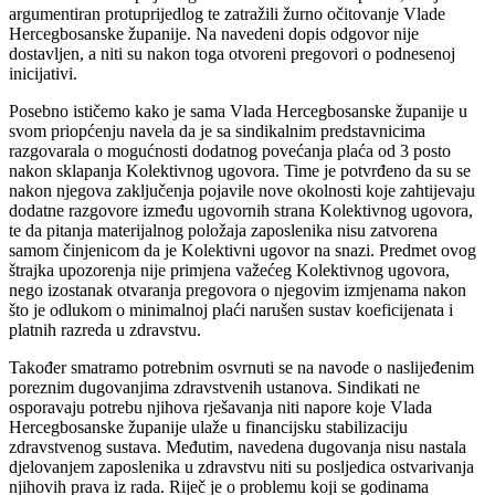
argumentiran protuprijedlog te zatražili žurno očitovanje Vlade
Hercegbosanske županije. Na navedeni dopis odgovor nije
dostavljen, a niti su nakon toga otvoreni pregovori o podnesenoj
inicijativi.
Posebno ističemo kako je sama Vlada Hercegbosanske županije u
svom priopćenju navela da je sa sindikalnim predstavnicima
razgovarala o mogućnosti dodatnog povećanja plaća od 3 posto
nakon sklapanja Kolektivnog ugovora. Time je potvrđeno da su se
nakon njegova zaključenja pojavile nove okolnosti koje zahtijevaju
dodatne razgovore između ugovornih strana Kolektivnog ugovora,
te da pitanja materijalnog položaja zaposlenika nisu zatvorena
samom činjenicom da je Kolektivni ugovor na snazi. Predmet ovog
štrajka upozorenja nije primjena važećeg Kolektivnog ugovora,
nego izostanak otvaranja pregovora o njegovim izmjenama nakon
što je odlukom o minimalnoj plaći narušen sustav koeficijenata i
platnih razreda u zdravstvu.
Također smatramo potrebnim osvrnuti se na navode o naslijeđenim
poreznim dugovanjima zdravstvenih ustanova. Sindikati ne
osporavaju potrebu njihova rješavanja niti napore koje Vlada
Hercegbosanske županije ulaže u financijsku stabilizaciju
zdravstvenog sustava. Međutim, navedena dugovanja nisu nastala
djelovanjem zaposlenika u zdravstvu niti su posljedica ostvarivanja
njihovih prava iz rada. Riječ je o problemu koji se godinama