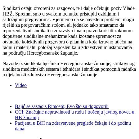
Sindikati ostaju otvoreni za razgovor, te i dalje očekuju poziv Vlade
HBŽ. Spremni smo u svakom trenutku pristupiti ozbiljnim i
sadržajnim pregovorima. Vjerujemo da se navedeni problemi mogu
riješiti za pregovaračkim stolom, ali jednako tako smatramo da
reprezentativni sindikati u zdravstvu imaju pravo koristiti zakonom
dopuštene sindikalne mehanizme kada izostane spremnost za
otvaranje kolektivnih pregovora o pitanjima koja izravno utječu na
radni i materijalni položaj zaposlenika u zdravstvenim ustanovama
na području Hercegbosanske županije.
Navode iz sindikata liječnika Hercegbosanske županije, strukovnog
sindikata medicinskih sestara i tehničara i sindikat pomoćnih radnika
u djelatnosti zdravstva Hercegbosanske županije.
Video
Bajić se sastao s Rimcem; Evo što su dogovorili
CCI: Značajne nepravilnosti u radu i trošenju javnog novca u
HB županiji
Pacijenti u BiH na zdravstvene preglede čekaju i do godinu
dana