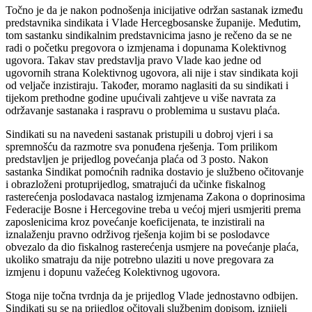
Točno je da je nakon podnošenja inicijative održan sastanak između
predstavnika sindikata i Vlade Hercegbosanske županije. Međutim,
tom sastanku sindikalnim predstavnicima jasno je rečeno da se ne
radi o početku pregovora o izmjenama i dopunama Kolektivnog
ugovora. Takav stav predstavlja pravo Vlade kao jedne od
ugovornih strana Kolektivnog ugovora, ali nije i stav sindikata koji
od veljače inzistiraju. Također, moramo naglasiti da su sindikati i
tijekom prethodne godine upućivali zahtjeve u više navrata za
održavanje sastanaka i raspravu o problemima u sustavu plaća.
Sindikati su na navedeni sastanak pristupili u dobroj vjeri i sa
spremnošću da razmotre sva ponuđena rješenja. Tom prilikom
predstavljen je prijedlog povećanja plaća od 3 posto. Nakon
sastanka Sindikat pomoćnih radnika dostavio je službeno očitovanje
i obrazloženi protuprijedlog, smatrajući da učinke fiskalnog
rasterećenja poslodavaca nastalog izmjenama Zakona o doprinosima
Federacije Bosne i Hercegovine treba u većoj mjeri usmjeriti prema
zaposlenicima kroz povećanje koeficijenata, te inzistirali na
iznalaženju pravno održivog rješenja kojim bi se poslodavce
obvezalo da dio fiskalnog rasterećenja usmjere na povećanje plaća,
ukoliko smatraju da nije potrebno ulaziti u nove pregovara za
izmjenu i dopunu važećeg Kolektivnog ugovora.
Stoga nije točna tvrdnja da je prijedlog Vlade jednostavno odbijen.
Sindikati su se na prijedlog očitovali službenim dopisom, iznijeli