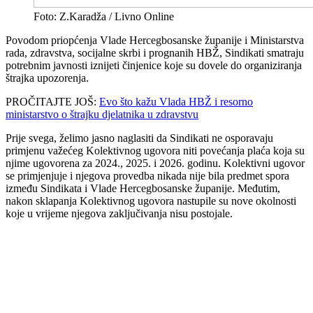
Foto: Z.Karadža / Livno Online
Povodom priopćenja Vlade Hercegbosanske županije i Ministarstva
rada, zdravstva, socijalne skrbi i prognanih HBŽ, Sindikati smatraju
potrebnim javnosti iznijeti činjenice koje su dovele do organiziranja
štrajka upozorenja.
PROČITAJTE JOŠ:
Evo što kažu Vlada HBŽ i resorno
ministarstvo o štrajku djelatnika u zdravstvu
Prije svega, želimo jasno naglasiti da Sindikati ne osporavaju
primjenu važećeg Kolektivnog ugovora niti povećanja plaća koja su
njime ugovorena za 2024., 2025. i 2026. godinu. Kolektivni ugovor
se primjenjuje i njegova provedba nikada nije bila predmet spora
između Sindikata i Vlade Hercegbosanske županije. Međutim,
nakon sklapanja Kolektivnog ugovora nastupile su nove okolnosti
koje u vrijeme njegova zaključivanja nisu postojale.