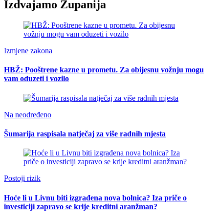
Izdvajamo Županija
Izmjene zakona
HBŽ: Pooštrene kazne u prometu. Za obijesnu vožnju mogu
vam oduzeti i vozilo
Na neodređeno
Šumarija raspisala natječaj za više radnih mjesta
Postoji rizik
Hoće li u Livnu biti izgrađena nova bolnica? Iza priče o
investiciji zapravo se krije kreditni aranžman?