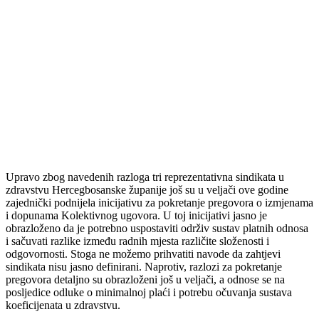
Upravo zbog navedenih razloga tri reprezentativna sindikata u
zdravstvu Hercegbosanske županije još su u veljači ove godine
zajednički podnijela inicijativu za pokretanje pregovora o izmjenama
i dopunama Kolektivnog ugovora. U toj inicijativi jasno je
obrazloženo da je potrebno uspostaviti održiv sustav platnih odnosa
i sačuvati razlike između radnih mjesta različite složenosti i
odgovornosti. Stoga ne možemo prihvatiti navode da zahtjevi
sindikata nisu jasno definirani. Naprotiv, razlozi za pokretanje
pregovora detaljno su obrazloženi još u veljači, a odnose se na
posljedice odluke o minimalnoj plaći i potrebu očuvanja sustava
koeficijenata u zdravstvu.