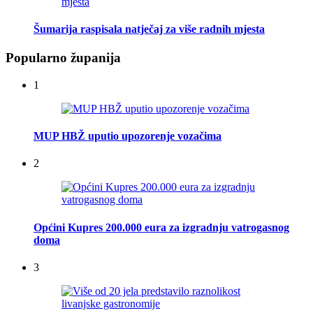
Šumarija raspisala natječaj za više radnih mjesta
Popularno županija
1
MUP HBŽ uputio upozorenje vozačima
2
Općini Kupres 200.000 eura za izgradnju vatrogasnog
doma
3