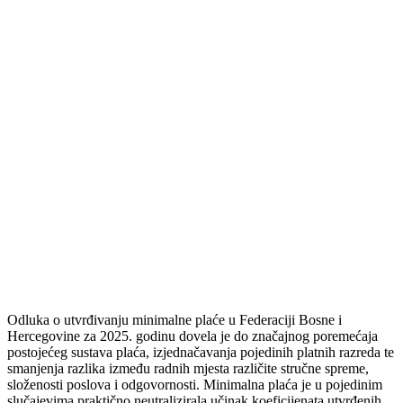
Odluka o utvrđivanju minimalne plaće u Federaciji Bosne i
Hercegovine za 2025. godinu dovela je do značajnog poremećaja
postojećeg sustava plaća, izjednačavanja pojedinih platnih razreda te
smanjenja razlika između radnih mjesta različite stručne spreme,
složenosti poslova i odgovornosti. Minimalna plaća je u pojedinim
slučajevima praktično neutralizirala učinak koeficijenata utvrđenih