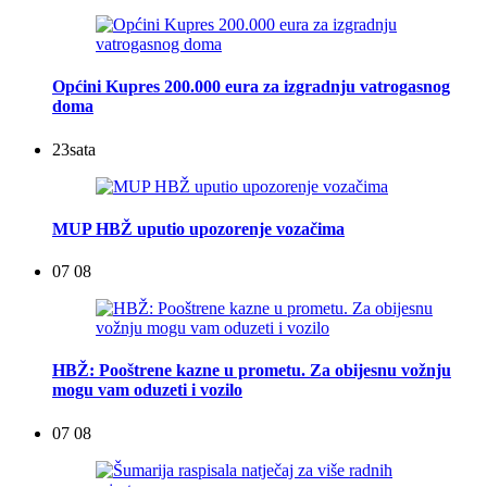
Općini Kupres 200.000 eura za izgradnju vatrogasnog
doma
23
sata
MUP HBŽ uputio upozorenje vozačima
07 08
HBŽ: Pooštrene kazne u prometu. Za obijesnu vožnju
mogu vam oduzeti i vozilo
07 08