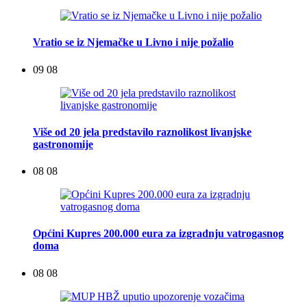
Vratio se iz Njemačke u Livno i nije požalio
09 08
Više od 20 jela predstavilo raznolikost livanjske
gastronomije
08 08
Općini Kupres 200.000 eura za izgradnju vatrogasnog
doma
08 08