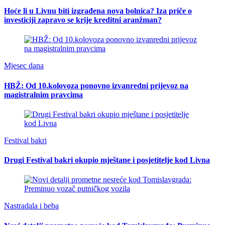
Hoće li u Livnu biti izgrađena nova bolnica? Iza priče o
investiciji zapravo se krije kreditni aranžman?
Mjesec dana
HBŽ: Od 10.kolovoza ponovno izvanredni prijevoz na
magistralnim pravcima
Festival bakri
Drugi Festival bakri okupio mještane i posjetitelje kod Livna
Nastradala i beba