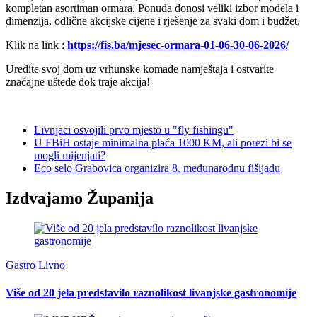
kompletan asortiman ormara. Ponuda donosi veliki izbor modela i
dimenzija, odlične akcijske cijene i rješenje za svaki dom i budžet.
Klik na link :
https://fis.ba/mjesec-ormara-01-06-30-06-2026/
Uredite svoj dom uz vrhunske komade namještaja i ostvarite
značajne uštede dok traje akcija!
Livnjaci osvojili prvo mjesto u "fly fishingu"
U FBiH ostaje minimalna plaća 1000 KM, ali porezi bi se
mogli mijenjati?
Eco selo Grabovica organizira 8. međunarodnu fišijadu
Izdvajamo Županija
Gastro Livno
Više od 20 jela predstavilo raznolikost livanjske gastronomije