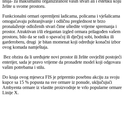
linija- za maksimalnu organiziranost vaših stvari ali i estetiku koju
želite u svome prostoru.
Funkcionalni ormari opremljeni ladicama, policama i vješalicama
omogućavaju pohranjivanje i odličnu preglednost te brzo
pronalaženje odloženih stvari čime uštedite vrijeme spremanja i
prostor. Atraktivan i/ili elegantan izgled ormara prilagođen vašem
prostoru, bilo da se radi o spavaćoj ili dječjoj sobi, hodniku ili
garderoberu, drugi je bitan momenat koji određuje konačni izbor
ovog komada namještaja.
Bez obzira da li uređujete novi prostor ili želite osvježiti postojeći
enterijer, sada je pravo vrijeme da pronađete model koji odgovara
vašim potrebama i stilu.
Do kraja ovog mjeseca FIS je pripremio posebnu akciju za svoju
kupce sa 15 % popusta na sve ormare iz ponude, uključujući
Ambyenta ormare iz vlastite proizvodnje te vrlo popularne ormare
Linije X.