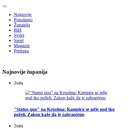
Najnovije
Popularno
Županija
BiH
Svijet
Sport
Magazin
Pretraga
Najnovije županija
2
sata
"Status quo" na Kruzima: Kampira se gdje god tko
poželi. Zakon kaže da je zabranjeno
2
sata