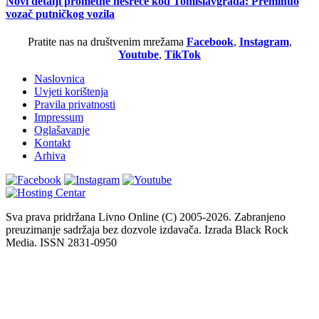
Novi detalji prometne nesreće kod Tomislavgrada: Preminuo
vozač putničkog vozila
Pratite nas na društvenim mrežama
Facebook
,
Instagram
,
Youtube
,
TikTok
Naslovnica
Uvjeti korištenja
Pravila privatnosti
Impressum
Oglašavanje
Kontakt
Arhiva
Sva prava pridržana Livno Online (C) 2005-2026. Zabranjeno
preuzimanje sadržaja bez dozvole izdavača. Izrada Black Rock
Media. ISSN 2831-0950