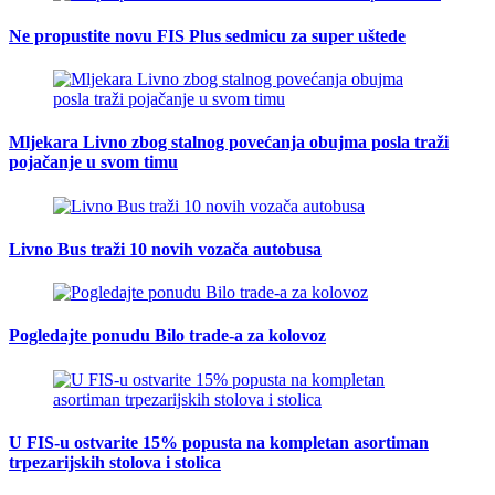
Ne propustite novu FIS Plus sedmicu za super uštede
Mljekara Livno zbog stalnog povećanja obujma posla traži
pojačanje u svom timu
Livno Bus traži 10 novih vozača autobusa
Pogledajte ponudu Bilo trade-a za kolovoz
U FIS-u ostvarite 15% popusta na kompletan asortiman
trpezarijskih stolova i stolica