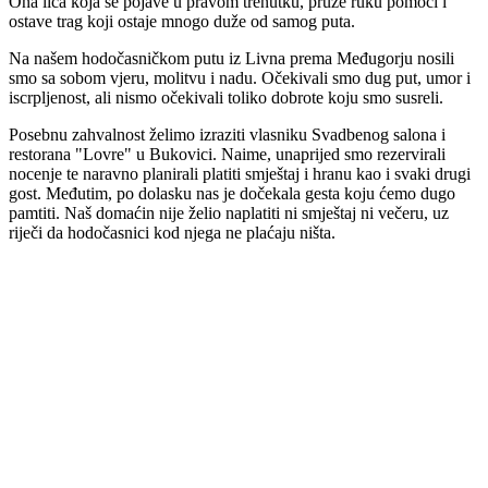
Ona lica koja se pojave u pravom trenutku, pruže ruku pomoći i
ostave trag koji ostaje mnogo duže od samog puta.
Na našem hodočasničkom putu iz Livna prema Međugorju nosili
smo sa sobom vjeru, molitvu i nadu. Očekivali smo dug put, umor i
iscrpljenost, ali nismo očekivali toliko dobrote koju smo susreli.
Posebnu zahvalnost želimo izraziti vlasniku Svadbenog salona i
restorana "Lovre" u Bukovici. Naime, unaprijed smo rezervirali
nocenje te naravno planirali platiti smještaj i hranu kao i svaki drugi
gost. Međutim, po dolasku nas je dočekala gesta koju ćemo dugo
pamtiti. Naš domaćin nije želio naplatiti ni smještaj ni večeru, uz
riječi da hodočasnici kod njega ne plaćaju ništa.