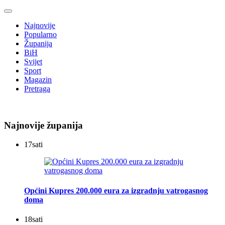
Najnovije
Popularno
Županija
BiH
Svijet
Sport
Magazin
Pretraga
Najnovije županija
17
sati
Općini Kupres 200.000 eura za izgradnju vatrogasnog
doma
18
sati