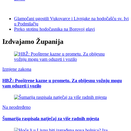
Glamočani ugostili Vukovarce i Livnjake na hodočašću sv. Ivi
u Podmilačju
Preko stotinu hodočasnika na Borovoj glavi
Izdvajamo Županija
Izmjene zakona
HBŽ: Pooštrene kazne u prometu. Za obijesnu vožnju mogu
vam oduzeti i vozilo
Na neodređeno
Šumarija raspisala natječaj za više radnih mjesta