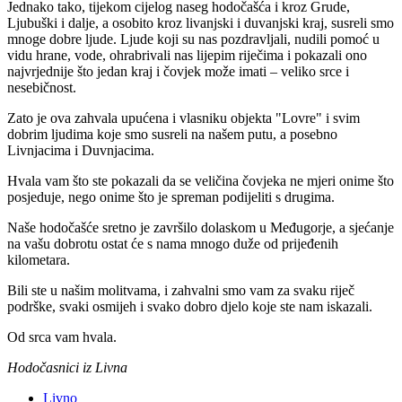
Jednako tako, tijekom cijelog naseg hodočašća i kroz Grude,
Ljubuški i dalje, a osobito kroz livanjski i duvanjski kraj, susreli smo
mnoge dobre ljude. Ljude koji su nas pozdravljali, nudili pomoć u
vidu hrane, vode, ohrabrivali nas lijepim riječima i pokazali ono
najvrjednije što jedan kraj i čovjek može imati – veliko srce i
nesebičnost.
Zato je ova zahvala upućena i vlasniku objekta "Lovre" i svim
dobrim ljudima koje smo susreli na našem putu, a posebno
Livnjacima i Duvnjacima.
Hvala vam što ste pokazali da se veličina čovjeka ne mjeri onime što
posjeduje, nego onime što je spreman podijeliti s drugima.
Naše hodočašće sretno je završilo dolaskom u Međugorje, a sjećanje
na vašu dobrotu ostat će s nama mnogo duže od prijeđenih
kilometara.
Bili ste u našim molitvama, i zahvalni smo vam za svaku riječ
podrške, svaki osmijeh i svako dobro djelo koje ste nam iskazali.
Od srca vam hvala.
Hodočasnici iz Livna
Livno