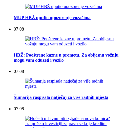
MUP HBŽ uputio upozorenje vozačima
07 08
HBŽ: Pooštrene kazne u prometu. Za obijesnu vožnju
mogu vam oduzeti i vozilo
07 08
Šumarija raspisala natječaj za više radnih mjesta
07 08