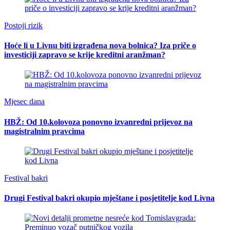
Postoji rizik
Hoće li u Livnu biti izgrađena nova bolnica? Iza priče o
investiciji zapravo se krije kreditni aranžman?
Mjesec dana
HBŽ: Od 10.kolovoza ponovno izvanredni prijevoz na
magistralnim pravcima
Festival bakri
Drugi Festival bakri okupio mještane i posjetitelje kod Livna