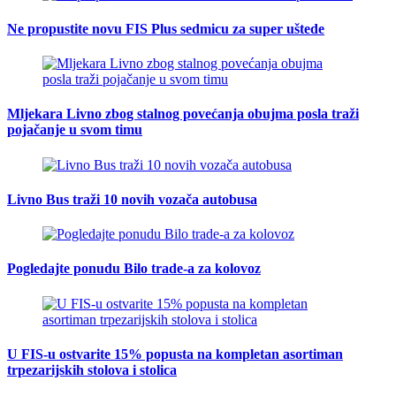
Ne propustite novu FIS Plus sedmicu za super uštede
Mljekara Livno zbog stalnog povećanja obujma posla traži
pojačanje u svom timu
Livno Bus traži 10 novih vozača autobusa
Pogledajte ponudu Bilo trade-a za kolovoz
U FIS-u ostvarite 15% popusta na kompletan asortiman
trpezarijskih stolova i stolica