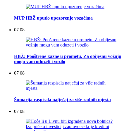
MUP HBŽ uputio upozorenje vozačima
07 08
HBŽ: Pooštrene kazne u prometu. Za obijesnu vožnju
mogu vam oduzeti i vozilo
07 08
Šumarija raspisala natječaj za više radnih mjesta
07 08