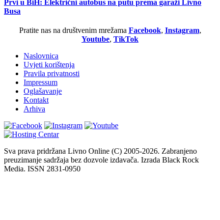
Prvi u BiH: Električni autobus na putu prema garaži Livno
Busa
Pratite nas na društvenim mrežama
Facebook
,
Instagram
,
Youtube
,
TikTok
Naslovnica
Uvjeti korištenja
Pravila privatnosti
Impressum
Oglašavanje
Kontakt
Arhiva
Sva prava pridržana Livno Online (C) 2005-2026. Zabranjeno
preuzimanje sadržaja bez dozvole izdavača. Izrada Black Rock
Media. ISSN 2831-0950