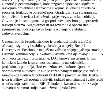
Čondrić je general-bojnika, kroz razgovor, upoznao s ključnim
razvojnim projektima i izazovima s kojima se lokalna zajednica
suočava. Istaknuo je opredijeljenost Grada Livna za stvaranje što
boljih životnih uvjeta i okruženja, prije svega, za mlade obitelji.
Govorio je i o svim granama gospodarstva posebno poljoprivredi i
razvoju turizma. Sugovornici su razgovarali i o općem stanju
sigurnosti na području Livna koje je ocijenjeno stabilnim i
zadovoljavajućim.
General-bojnik Fronda istaknuo je predanost misije EUFOR
očuvanju sigurnog i stabilnog okruženja u cijeloj Bosni i
Hercegovini. Posebno je naglašena važnost daljnjeg jačanja suradnje
i izravne komunikacije s lokalnim vlastima kroz djelovanje EUFOR-
ovih kuća za vezu i promatranje, LOT timova, na terenu. U tom
kontekstu izrazio je spremnost za suradnju na zajedničkim
projektima s područja, školstva, zdravstva, kulture, športa te
dobrotvornih aktivnosti. Kako je kazao namjera misije jest izići iz
sarajevskog sjedišta te pokazati EUFOR u pravom svjetlu. Istaknuo
je da je njihov cilj postati vidljiviji, zadržati nepristranost i dalje raditi
na očuvanju stabilnosti u BiH. Također je kazao da su kroz svoje
aktivnosti spremni sudjelovati u životu grada Livna.