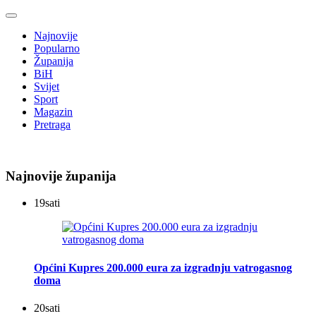
Najnovije
Popularno
Županija
BiH
Svijet
Sport
Magazin
Pretraga
Najnovije županija
19
sati
Općini Kupres 200.000 eura za izgradnju vatrogasnog
doma
20
sati