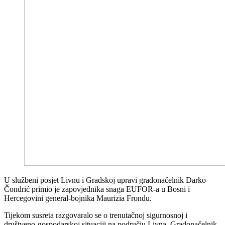
U službeni posjet Livnu i Gradskoj upravi gradonačelnik Darko
Čondrić primio je zapovjednika snaga EUFOR-a u Bosni i
Hercegovini general-bojnika Maurizia Frondu.
Tijekom susreta razgovaralo se o trenutačnoj sigurnosnoj i
društveno-gospodarskoj situaciji na području Livna. Gradonačelnik