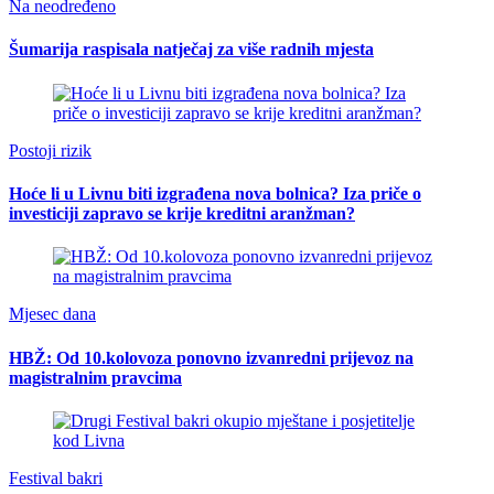
Na neodređeno
Šumarija raspisala natječaj za više radnih mjesta
Postoji rizik
Hoće li u Livnu biti izgrađena nova bolnica? Iza priče o
investiciji zapravo se krije kreditni aranžman?
Mjesec dana
HBŽ: Od 10.kolovoza ponovno izvanredni prijevoz na
magistralnim pravcima
Festival bakri