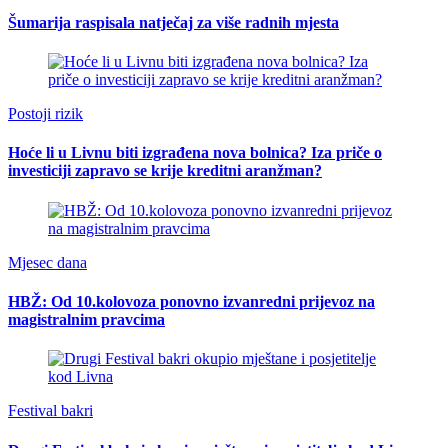
Šumarija raspisala natječaj za više radnih mjesta
Postoji rizik
Hoće li u Livnu biti izgrađena nova bolnica? Iza priče o
investiciji zapravo se krije kreditni aranžman?
Mjesec dana
HBŽ: Od 10.kolovoza ponovno izvanredni prijevoz na
magistralnim pravcima
Festival bakri