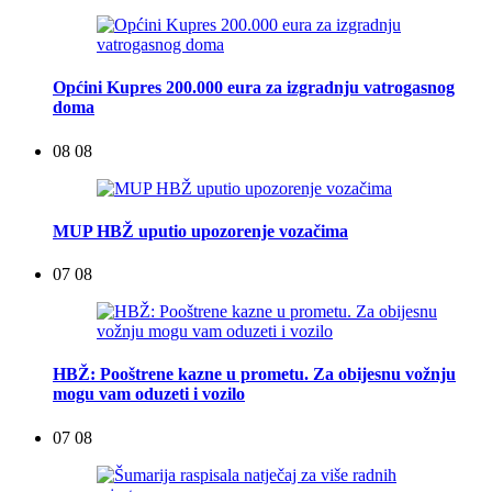
Općini Kupres 200.000 eura za izgradnju vatrogasnog
doma
08 08
MUP HBŽ uputio upozorenje vozačima
07 08
HBŽ: Pooštrene kazne u prometu. Za obijesnu vožnju
mogu vam oduzeti i vozilo
07 08