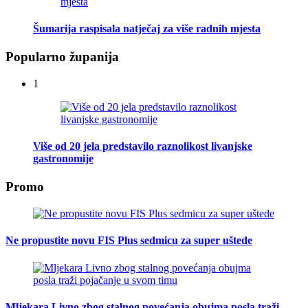
Šumarija raspisala natječaj za više radnih mjesta
Popularno županija
1
Više od 20 jela predstavilo raznolikost livanjske
gastronomije
Promo
Ne propustite novu FIS Plus sedmicu za super uštede
Mljekara Livno zbog stalnog povećanja obujma posla traži