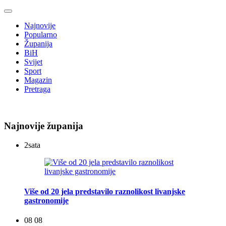
Najnovije
Popularno
Županija
BiH
Svijet
Sport
Magazin
Pretraga
Najnovije županija
2
sata
Više od 20 jela predstavilo raznolikost livanjske
gastronomije
08 08