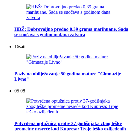
HBŽ: Dobrovoljno predao 0,39 grama marihuane. Sada
se suočava s godinom dana zatvora
16
sati
Poziv na obilježavanje 50 godina mature "Gimnazije
Livno"
05 08
Potvrđena optužnica protiv 37-godišnjaka zbog teške
prometne nesreće kod Kupresa: Troje teško ozlijeđenih