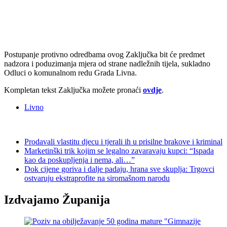
Postupanje protivno odredbama ovog Zaključka bit će predmet
nadzora i poduzimanja mjera od strane nadležnih tijela, sukladno
Odluci o komunalnom redu Grada Livna.
Kompletan tekst Zaključka možete pronaći
ovdje
.
Livno
Prodavali vlastitu djecu i tjerali ih u prisilne brakove i kriminal
Marketinški trik kojim se legalno zavaravaju kupci: “Ispada
kao da poskupljenja i nema, ali…”
Dok cijene goriva i dalje padaju, hrana sve skuplja: Trgovci
ostvaruju ekstraprofite na siromašnom narodu
Izdvajamo Županija