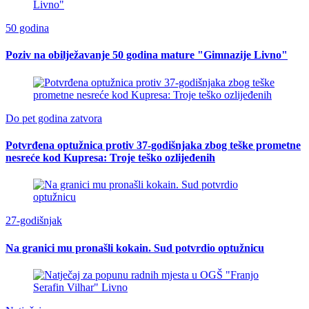
50 godina
Poziv na obilježavanje 50 godina mature "Gimnazije Livno"
Do pet godina zatvora
Potvrđena optužnica protiv 37-godišnjaka zbog teške prometne
nesreće kod Kupresa: Troje teško ozlijeđenih
27-godišnjak
Na granici mu pronašli kokain. Sud potvrdio optužnicu