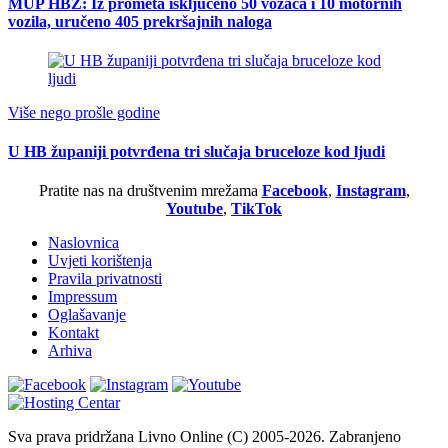
MUP HBŽ: Iz prometa isključeno 50 vozača i 10 motornih
vozila, uručeno 405 prekršajnih naloga
Više nego prošle godine
U HB županiji potvrđena tri slučaja bruceloze kod ljudi
Pratite nas na društvenim mrežama
Facebook
,
Instagram
,
Youtube
,
TikTok
Naslovnica
Uvjeti korištenja
Pravila privatnosti
Impressum
Oglašavanje
Kontakt
Arhiva
Sva prava pridržana Livno Online (C) 2005-2026. Zabranjeno