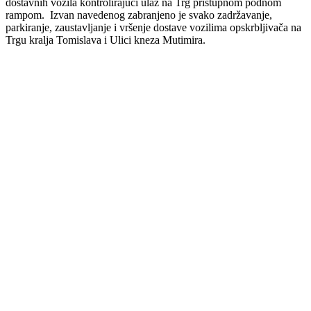
dostavnih vozila kontrolirajući ulaz na Trg pristupnom podnom
rampom. Izvan navedenog zabranjeno je svako zadržavanje,
parkiranje, zaustavljanje i vršenje dostave vozilima opskrbljivača na
Trgu kralja Tomislava i Ulici kneza Mutimira.