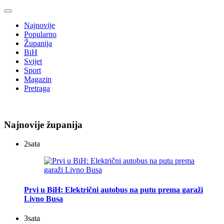
Najnovije
Popularno
Županija
BiH
Svijet
Sport
Magazin
Pretraga
Najnovije županija
2
sata
Prvi u BiH: Električni autobus na putu prema garaži
Livno Busa
3
sata