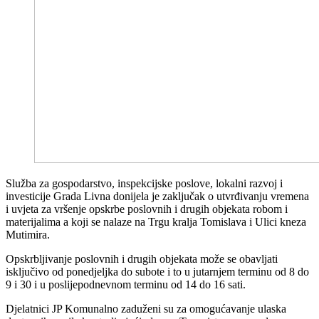
Služba za gospodarstvo, inspekcijske poslove, lokalni razvoj i
investicije Grada Livna donijela je zaključak o utvrđivanju vremena
i uvjeta za vršenje opskrbe poslovnih i drugih objekata robom i
materijalima a koji se nalaze na Trgu kralja Tomislava i Ulici kneza
Mutimira.
Opskrbljivanje poslovnih i drugih objekata može se obavljati
isključivo od ponedjeljka do subote i to u jutarnjem terminu od 8 do
9 i 30 i u poslijepodnevnom terminu od 14 do 16 sati.
Djelatnici JP Komunalno zaduženi su za omogućavanje ulaska