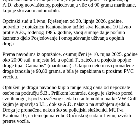
A.Đ. zbog neovlaštenog posjedovanja više od 90 grama marihuane,
koju je skrivao u automobilu.
Općinski sud u Livnu, Rješenjem od 30. lipnja 2026. godine,
potvrdio je optužnicu Kantonalnog tužiteljstva Kantona 10 Livno
protiv A.Đ., rođenog 1985. godine, zbog sumnje da je počinio
kazneno djelo Posjedovanje i omogućavanje uživanja opojnih
droga.
Prema navodima iz optužnice, osumnjičeni je 10. rujna 2025. godine
oko 20:00 sati, u mjestu M. u općini T., zatečen u posjedu opojne
droge tipa "Cannabis" (marihuana) . Ukupna neto masa pronađene
droge iznosila je 90,80 grama, a bila je zapakirana u prozirnu PVC
vrećicu.
Optuženi je drogu navodno kupio ranije istog dana od nepoznate
osobe na području Š.B.. Prilikom kontrole, drogu je skrivao pored
svojih nogu, ispod vozačevog sjedala u automobilu marke VW Golf
kojim je upravljao I.L., dok se A.Đ. nalazio na stražnjem sjedalu.
Droga je pronađena nakon što su policijski službenici MUP-a
Kantona 10, na temelju naredbe Općinskog suda u Livnu, izvršili
pretres vozila.