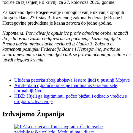
ročište za izjašnjenje o krivnji za 27. kolovoza 2026. godine.
Za kazneno djelo Posjedovanje i omogućavanje uživanja opojnih
droga iz člana 239. stav 3. Kaznenog zakona Federacije Bosne i
Hercegovine predviđena je kazna zatvora do jedne godine,
Napomena: Potvrđivanje optužnice protiv određene osobe ne znači
da je ta osoba zaista i odgovorna za počinjenje kaznenog djela.
Prema načelu pretpostavke nevinosti iz članka 3. Zakona o
kaznenom postupku Federacije Bosne i Hercegovine, svatko se
smatra nevinim za kazneno djelo dok se pravomoćnom presudom ne
utvrdi njegova krivnja.
Uhićena petorka zbog ubojstva šestero ljudi u pustinji Mojave
Amsterdam ograničio pušenje marihuane: Građani žele
normalniji život
HBŽ: Htjeli ga legitimirati, počeo bježati i odbacio vrećicu s
drogom. Uhvaćen je
Izdvajamo Županija