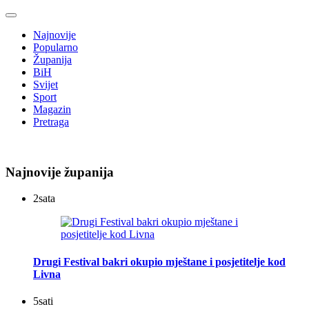
Najnovije
Popularno
Županija
BiH
Svijet
Sport
Magazin
Pretraga
Najnovije županija
2
sata
Drugi Festival bakri okupio mještane i posjetitelje kod
Livna
5
sati