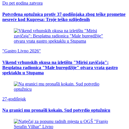
Do pet godina zatvora
Potvrđena optužnica protiv 37-godišnjaka zbog teške prometne
nesreće kod Kupresa: Troje teško ozlijeđenih
"Gastro Livno 2026"
Vikend vrhunskih okusa na izletištu "Mirisi zavičaja":
Besplatna radionica "Male buregdžije" otvara vrata gastro
spektaklu u Stupama
27-godišnjak
Na granici mu pronašli kokain. Sud potvrdio optužnicu