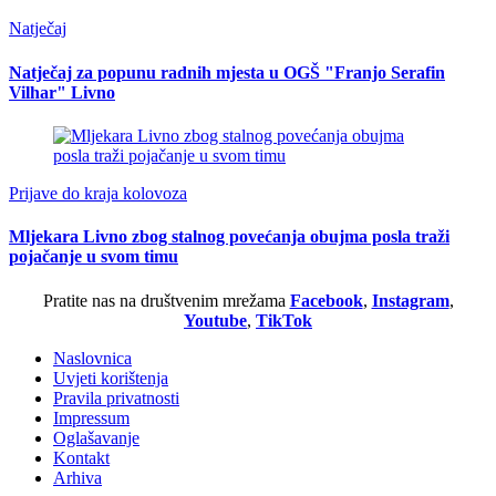
Natječaj
Natječaj za popunu radnih mjesta u OGŠ "Franjo Serafin
Vilhar" Livno
Prijave do kraja kolovoza
Mljekara Livno zbog stalnog povećanja obujma posla traži
pojačanje u svom timu
Pratite nas na društvenim mrežama
Facebook
,
Instagram
,
Youtube
,
TikTok
Naslovnica
Uvjeti korištenja
Pravila privatnosti
Impressum
Oglašavanje
Kontakt
Arhiva