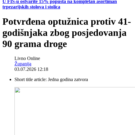
U FIS-u ostvarite 15% popusta na kompletan asortiman
trpezarijskih stolova i stolica
Potvrđena optužnica protiv 41-
godišnjaka zbog posjedovanja
90 grama droge
Livno Online
Županija
03.07.2026 12:18
Short title article:
Jedna godina zatvora