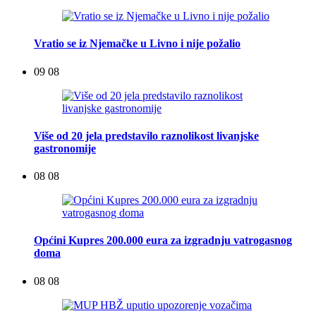
Vratio se iz Njemačke u Livno i nije požalio
09 08
Više od 20 jela predstavilo raznolikost livanjske
gastronomije
08 08
Općini Kupres 200.000 eura za izgradnju vatrogasnog
doma
08 08