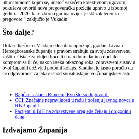
ultimatumom" kojim se, unatoč važećem kolektivnom ugovoru,
pokušava otvoriti nova pregovaračka pozicija upravo u izbornoj
godini. "2026. kao izborna godina uvijek je sklizak teren za
pregovore," zaključio je Vukadin.
Što dalje?
Dok se liječnici i Vlada međusobno optužuju, građani Livna i
Hercegbosanske županije s pravom strahuju za svoju zdravstvenu
zaštitu. Ostaje za vidjeti hoće li u narednim danima doći do
kompromisa ili će, nakon isteka otkaznog roka, zdravstveni sustav u
ovoj županiji doživjeti potpuni kolaps. Sindikat je jasno poručio da
će odgovornost za takav ishod snositi isključivo županijske vlasti.
Bajić se sastao s Rimcem; Evo što su dogovorili
CCI: Značajne nepravilnosti u radu i trošenju javnog novca u
HB županiji
Pacijenti u BiH na zdravstvene preglede čekaju i do godinu
dana
Izdvajamo Županija