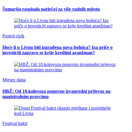
Šumarija raspisala natječaj za više radnih mjesta
Postoji rizik
Hoće li u Livnu biti izgrađena nova bolnica? Iza priče o
investiciji zapravo se krije kreditni aranžman?
Mjesec dana
HBŽ: Od 10.kolovoza ponovno izvanredni prijevoz na
magistralnim pravcima
Festival bakri