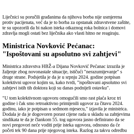
Liječnici su poručili građanima da njihova borba nije usmjerena
protiv pacijenata, već da je to borba za opstanak zdravstvene zaštite,
te su upozorili da bi nakon isteka otkaznog roka bolnica i domovi
zdravlja mogli ostati bez liječnika ako vlasti hitno ne reagiraju.
Ministrica Novković Pećanac:
"Ispoštovani su apsolutno svi zahtjevi"
Ministrica zdravstva HBŽ-a Dijana Novković Pećanac izrazila je
žaljenje zbog novonastale situacije, ističući "nerazumijevanje" s
druge strane. Podsjetila je da je u srpnju 2024. godine potpisan
kolektivni ugovor kojim su, kako tvrdi, "ispoštovani apsolutno svi
zahtjevi istih tih doktora koji su danas podnijeli ostavku".
"U tom kolektivnom ugovoru omogućili smo rast plaća kroz tri
godine i čak smo retroaktivno primijenili ugovor za čitavu 2024.
godinu, iako je potpisan u sedmom mjesecu," izjavila je ministrica.
Dodala je da je dogovoren porast cijene rada u skladu sa zahtjevima
sindikata te da je člankom 55. tog ugovora jasno definirano da se
novi pregovori neće voditi prije isteka ugovora, odnosno da će
početi tek 90 dana prije njegovog isteka. Razlog za takvu odredbu