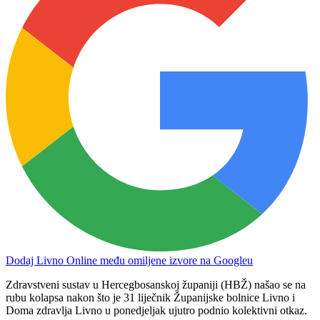
Dodaj Livno Online među omiljene izvore na Googleu
Zdravstveni sustav u Hercegbosanskoj županiji (HBŽ) našao se na
rubu kolapsa nakon što je 31 liječnik Županijske bolnice Livno i
Doma zdravlja Livno u ponedjeljak ujutro podnio kolektivni otkaz.