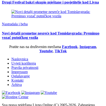
Drugi Festival bakri okupio mještane i posjetitelje kod Livna
Nastradala i beba
Novi detalji prometne nesreće kod Tomislavgrada: Preminuo
vozač putničkog vozila
Pratite nas na društvenim mrežama
Facebook
,
Instagram
,
Youtube
,
TikTok
Naslovnica
Uvjeti korištenja
Pravila privatnosti
Impressum
Oglašavanje
Kontakt
Arhiva
Sva prava pridržana Livno Online (C) 2005-2026. Zabranjeno