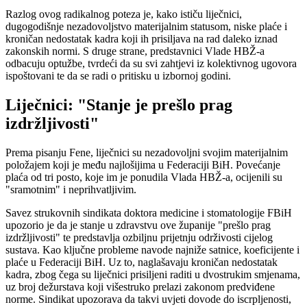
Razlog ovog radikalnog poteza je, kako ističu liječnici,
dugogodišnje nezadovoljstvo materijalnim statusom, niske plaće i
kroničan nedostatak kadra koji ih prisiljava na rad daleko iznad
zakonskih normi. S druge strane, predstavnici Vlade HBŽ-a
odbacuju optužbe, tvrdeći da su svi zahtjevi iz kolektivnog ugovora
ispoštovani te da se radi o pritisku u izbornoj godini.
Liječnici: "Stanje je prešlo prag
izdržljivosti"
Prema pisanju Fene, liječnici su nezadovoljni svojim materijalnim
položajem koji je među najlošijima u Federaciji BiH. Povećanje
plaća od tri posto, koje im je ponudila Vlada HBŽ-a, ocijenili su
"sramotnim" i neprihvatljivim.
Savez strukovnih sindikata doktora medicine i stomatologije FBiH
upozorio je da je stanje u zdravstvu ove županije "prešlo prag
izdržljivosti" te predstavlja ozbiljnu prijetnju održivosti cijelog
sustava. Kao ključne probleme navode najniže satnice, koeficijente i
plaće u Federaciji BiH. Uz to, naglašavaju kroničan nedostatak
kadra, zbog čega su liječnici prisiljeni raditi u dvostrukim smjenama,
uz broj dežurstava koji višestruko prelazi zakonom predviđene
norme. Sindikat upozorava da takvi uvjeti dovode do iscrpljenosti,