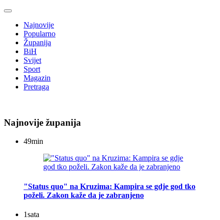
Najnovije
Popularno
Županija
BiH
Svijet
Sport
Magazin
Pretraga
Najnovije županija
49
min
"Status quo" na Kruzima: Kampira se gdje god tko
poželi. Zakon kaže da je zabranjeno
1
sata