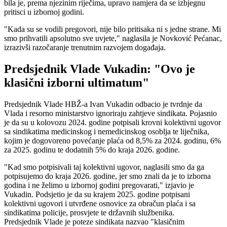
bila je, prema njezinim riječima, upravo namjera da se izbjegnu
pritisci u izbornoj godini.
"Kada su se vodili pregovori, nije bilo pritisaka ni s jedne strane. Mi
smo prihvatili apsolutno sve uvjete," naglasila je Novković Pećanac,
izrazivši razočaranje trenutnim razvojem događaja.
Predsjednik Vlade Vukadin: "Ovo je
klasični izborni ultimatum"
Predsjednik Vlade HBŽ-a Ivan Vukadin odbacio je tvrdnje da
Vlada i resorno ministarstvo ignoriraju zahtjeve sindikata. Pojasnio
je da su u kolovozu 2024. godine potpisali krovni kolektivni ugovor
sa sindikatima medicinskog i nemedicinskog osoblja te liječnika,
kojim je dogovoreno povećanje plaća od 8,5% za 2024. godinu, 6%
za 2025. godinu te dodatnih 5% do kraja 2026. godine.
"Kad smo potpisivali taj kolektivni ugovor, naglasili smo da ga
potpisujemo do kraja 2026. godine, jer smo znali da je to izborna
godina i ne želimo u izbornoj godini pregovarati," izjavio je
Vukadin. Podsjetio je da su krajem 2025. godine potpisani
kolektivni ugovori i utvrđene osnovice za obračun plaća i sa
sindikatima policije, prosvjete te državnih službenika.
Predsjednik Vlade je poteze sindikata nazvao "klasičnim