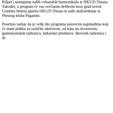
Rišpet i nastupima naših vrhunskih harmonikaša iz HKUD Dinara.
Također, u program će vas svečanim defileom kroz grad uvesti
Gradska limena glazba HKUD Dinara te naše mažoretkinje iz
Plesnog kluba Paganini.
Posebno raduje da je velik dio programa posvećen najmlađima koji
će imati priliku za različite aktivnosti, od kina na otvorenom,
gastronomskih radionica, lutkarske predstave, likovnih radionica i
dr.