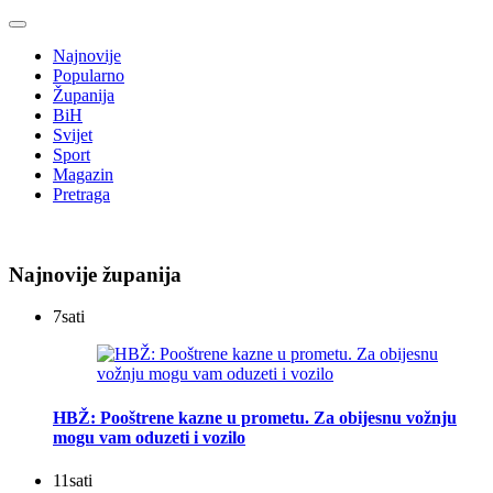
Najnovije
Popularno
Županija
BiH
Svijet
Sport
Magazin
Pretraga
Najnovije županija
7
sati
HBŽ: Pooštrene kazne u prometu. Za obijesnu vožnju
mogu vam oduzeti i vozilo
11
sati