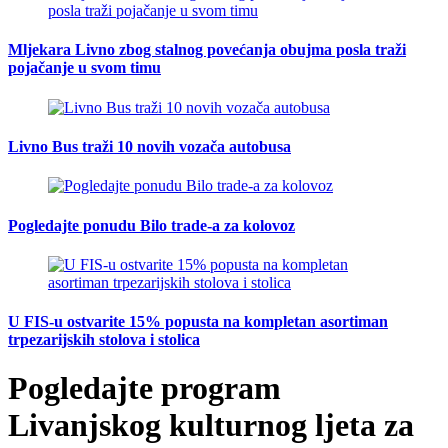
Mljekara Livno zbog stalnog povećanja obujma posla traži
pojačanje u svom timu
Livno Bus traži 10 novih vozača autobusa
Pogledajte ponudu Bilo trade-a za kolovoz
U FIS-u ostvarite 15% popusta na kompletan asortiman
trpezarijskih stolova i stolica
Pogledajte program
Livanjskog kulturnog ljeta za