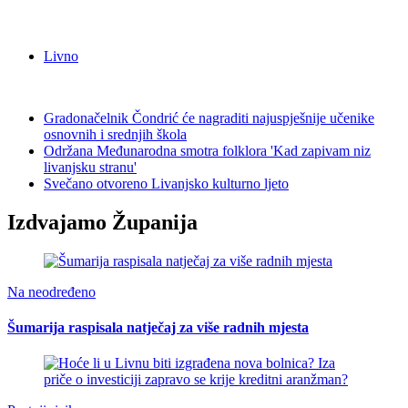
Livno
Gradonačelnik Čondrić će nagraditi najuspješnije učenike
osnovnih i srednjih škola
Održana Međunarodna smotra folklora 'Kad zapivam niz
livanjsku stranu'
Svečano otvoreno Livanjsko kulturno ljeto
Izdvajamo Županija
Na neodređeno
Šumarija raspisala natječaj za više radnih mjesta