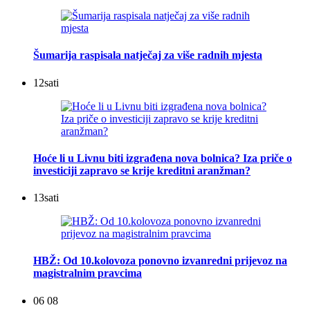
Šumarija raspisala natječaj za više radnih mjesta
12
sati
Hoće li u Livnu biti izgrađena nova bolnica? Iza priče o
investiciji zapravo se krije kreditni aranžman?
13
sati
HBŽ: Od 10.kolovoza ponovno izvanredni prijevoz na
magistralnim pravcima
06 08