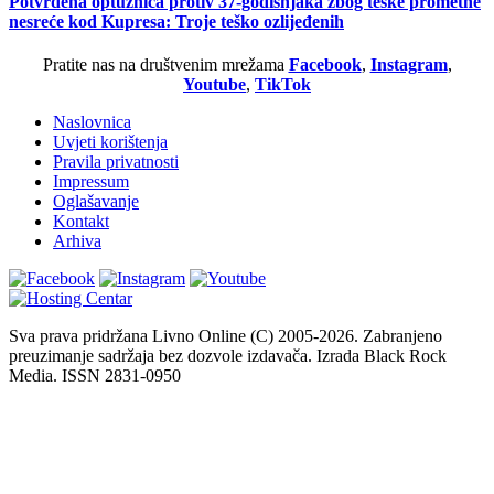
Potvrđena optužnica protiv 37-godišnjaka zbog teške prometne
nesreće kod Kupresa: Troje teško ozlijeđenih
Pratite nas na društvenim mrežama
Facebook
,
Instagram
,
Youtube
,
TikTok
Naslovnica
Uvjeti korištenja
Pravila privatnosti
Impressum
Oglašavanje
Kontakt
Arhiva
Sva prava pridržana Livno Online (C) 2005-2026. Zabranjeno
preuzimanje sadržaja bez dozvole izdavača. Izrada Black Rock
Media. ISSN 2831-0950