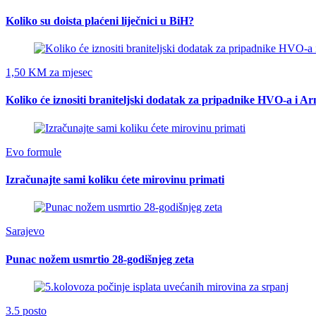
Koliko su doista plaćeni liječnici u BiH?
1,50 KM za mjesec
Koliko će iznositi braniteljski dodatak za pripadnike HVO-a i A
Evo formule
Izračunajte sami koliku ćete mirovinu primati
Sarajevo
Punac nožem usmrtio 28-godišnjeg zeta
3.5 posto