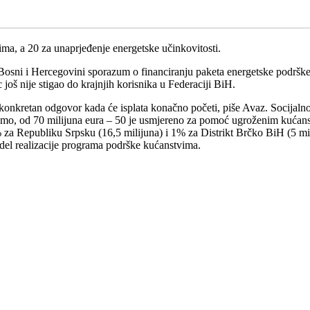
a, a 20 za unaprjeđenje energetske učinkovitosti.
a Bosni i Hercegovini sporazum o financiranju paketa energetske podršk
još nije stigao do krajnjih korisnika u Federaciji BiH.
 konkretan odgovor kada će isplata konačno početi, piše Avaz. Socijal
timo, od 70 milijuna eura – 50 je usmjereno za pomoć ugroženim kućans
za Republiku Srpsku (16,5 milijuna) i 1% za Distrikt Brčko BiH (5 mili
odel realizacije programa podrške kućanstvima.