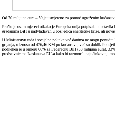
Od 70 milijuna eura – 50 je usmjereno za pomoć ugroženim kućanstvim
Prošlo je osam mjeseci otkako je Europska unija potpisala i dostavil
građanima BiH u nadvladavanju posljedica energetske krize, ali novac 
U Ministarstvu rada i socijalne politike već danima ne mogu ponuditi
grijanja, u iznosu od 476,46 KM po kućanstvu, već su dobili. Podsje
podijeljen je u omjeru 66% za Federaciju BiH (33 milijuna eura), 33% 
predstavnicima Izaslanstva EU-a kako bi razmotrili najučinkovitiji m