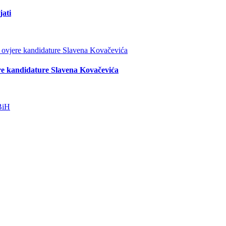
jati
re kandidature Slavena Kovačevića