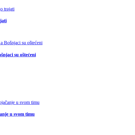
jati
šnjaci su oštećeni
čanje u svom timu