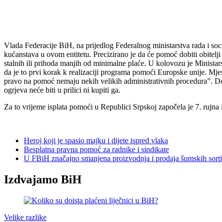
Vlada Federacije BiH, na prijedlog Federalnog ministarstva rada i so
kućanstava u ovom entitetu. Precizirano je da će pomoć dobiti obitelji
stalnih ili prihoda manjih od minimalne plaće. U kolovozu je Minista
da je to prvi korak k realizaciji programa pomoći Europske unije. Mjese
pravo na pomoć nemaju nekih velikih administrativnih procedura”. Dok 
ogrjeva neće biti u prilici ni kupiti ga.
Za to vrijeme isplata pomoći u Republici Srpskoj započela je 7. rujna i
Heroj koji je spasio majku i dijete ispred vlaka
Besplatna pravna pomoć za radnike i sindikate
U FBiH značajno smanjena proizvodnja i prodaja šumskih sort
Izdvajamo BiH
Velike razlike