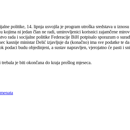
cijalne politike, 14. lipnja usvojila je program utroška sredstava u i
 u kojima ni jedan član ne radi, umirovljenici korisnici zajamčene mirov
rstvo rada i socijalne politike Federacije BiH potpisalo sporazum o su
c kasnije ministar Delić izjavljuje da (konačno) ima sve podatke te da ih
podaci budu objedinjeni, a sustav napravljen, vjerojatno će pasti i sni
 trebala je biti okončana do kraja prošlog mjeseca.
imenata