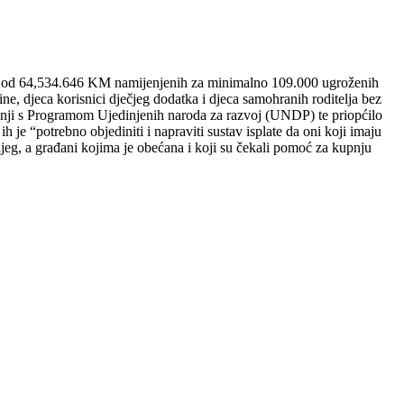
znosu od 64,534.646 KM namijenjenih za minimalno 109.000 ugroženih
ine, djeca korisnici dječjeg dodatka i djeca samohranih roditelja bez
radnji s Programom Ujedinjenih naroda za razvoj (UNDP) te priopćilo
 je “potrebno objediniti i napraviti sustav isplate da oni koji imaju
jeg, a građani kojima je obećana i koji su čekali pomoć za kupnju