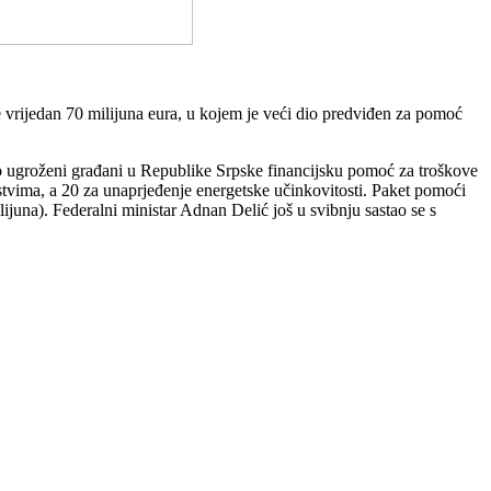
e vrijedan 70 milijuna eura, u kojem je veći dio predviđen za pomoć
no ugroženi građani u Republike Srpske financijsku pomoć za troškove
tvima, a 20 za unaprjeđenje energetske učinkovitosti. Paket pomoći
juna). Federalni ministar Adnan Delić još u svibnju sastao se s