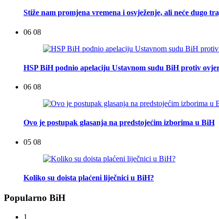
Stiže nam promjena vremena i osvježenje, ali neće dugo tra
06 08
HSP BiH podnio apelaciju Ustavnom sudu BiH protiv ovje
06 08
Ovo je postupak glasanja na predstojećim izborima u BiH
05 08
Koliko su doista plaćeni liječnici u BiH?
Popularno BiH
1