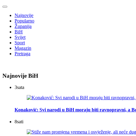
Najnovije
Popularno
Županija
BiH
Svijet
Sport
Magazin
Pretraga
Najnovije BiH
3
sata
Konaković: Svi narodi u BiH moraju biti ravnopravni, a Bo
8
sati