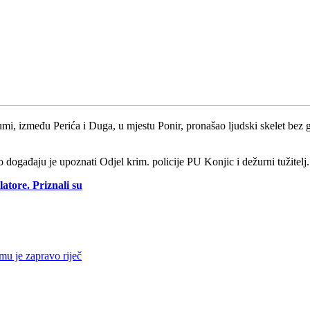
šumi, između Perića i Duga, u mjestu Ponir, pronašao ljudski skelet bez 
ogađaju je upoznati Odjel krim. policije PU Konjic i dežurni tužitelj.
atore. Priznali su
emu je zapravo riječ