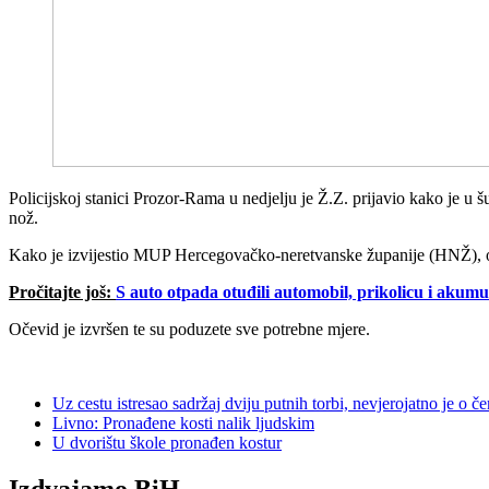
Policijskoj stanici Prozor-Rama u nedjelju je Ž.Z. prijavio kako je u 
nož.
Kako je izvijestio MUP Hercegovačko-neretvanske županije (HNŽ), o d
Pročitajte još:
S auto otpada otuđili automobil, prikolicu i akumul
Očevid je izvršen te su poduzete sve potrebne mjere.
Uz cestu istresao sadržaj dviju putnih torbi, nevjerojatno je o č
Livno: Pronađene kosti nalik ljudskim
U dvorištu škole pronađen kostur