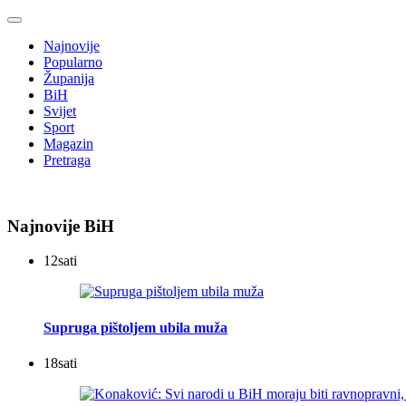
Najnovije
Popularno
Županija
BiH
Svijet
Sport
Magazin
Pretraga
Najnovije BiH
12
sati
Supruga pištoljem ubila muža
18
sati