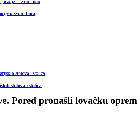
čanje u svom timu
ih stolova i stolica
ve. Pored pronašli lovačku opre