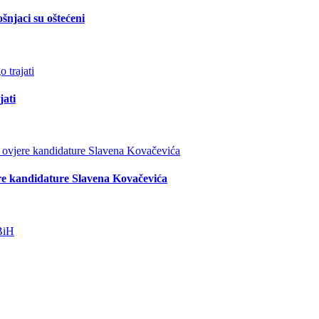
šnjaci su oštećeni
jati
re kandidature Slavena Kovačevića