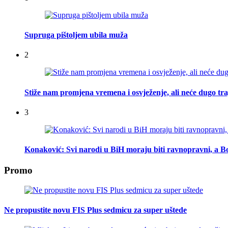
Supruga pištoljem ubila muža
2
Stiže nam promjena vremena i osvježenje, ali neće dugo tra
3
Konaković: Svi narodi u BiH moraju biti ravnopravni, a Bo
Promo
Ne propustite novu FIS Plus sedmicu za super uštede