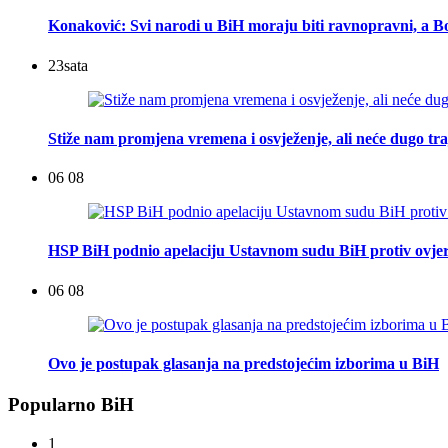
Konaković: Svi narodi u BiH moraju biti ravnopravni, a Bo
23
sata
Stiže nam promjena vremena i osvježenje, ali neće dugo tra
06 08
HSP BiH podnio apelaciju Ustavnom sudu BiH protiv ovje
06 08
Ovo je postupak glasanja na predstojećim izborima u BiH
Popularno BiH
1