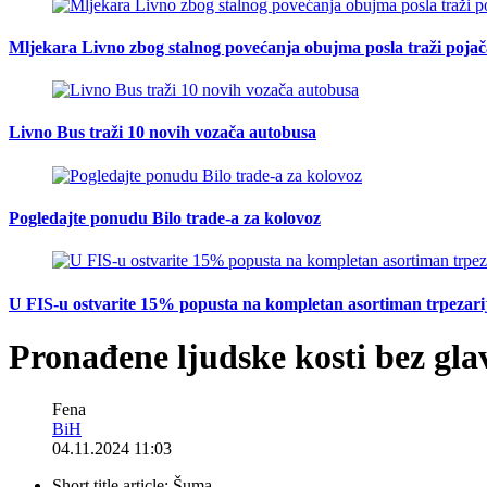
Mljekara Livno zbog stalnog povećanja obujma posla traži poja
Livno Bus traži 10 novih vozača autobusa
Pogledajte ponudu Bilo trade-a za kolovoz
U FIS-u ostvarite 15% popusta na kompletan asortiman trpezarijsk
Pronađene ljudske kosti bez gla
Fena
BiH
04.11.2024 11:03
Short title article:
Šuma