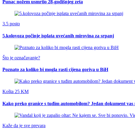
Punac nožem usmrtio 28-godišnjeg zeta
3.5 posto
5.kolovoza počinje isplata uvećanih mirovina za srpanj
Što je označavanje?
Poznato za koliko bi mogla rasti cijena goriva u BiH
Košta 25 KM
Kako preko granice s tuđim automobilom? Jedan dokument vas m
Kaže da je sve prevara