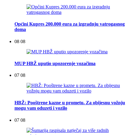
Općini Kupres 200.000 eura za izgradnju vatrogasnog
doma
08 08
MUP HBŽ uputio upozorenje vozačima
07 08
HBŽ: Pooštrene kazne u prometu. Za obijesnu vožnju
mogu vam oduzeti i vozilo
07 08