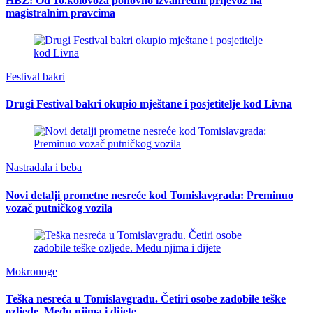
HBŽ: Od 10.kolovoza ponovno izvanredni prijevoz na
magistralnim pravcima
Festival bakri
Drugi Festival bakri okupio mještane i posjetitelje kod Livna
Nastradala i beba
Novi detalji prometne nesreće kod Tomislavgrada: Preminuo
vozač putničkog vozila
Mokronoge
Teška nesreća u Tomislavgradu. Četiri osobe zadobile teške
ozljede. Među njima i dijete