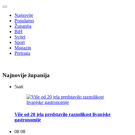
Najnovije
Popularno
Županija
BiH
Svijet
Sport
Magazin
Pretraga
Najnovije županija
5
sati
Više od 20 jela predstavilo raznolikost livanjske
gastronomije
08 08