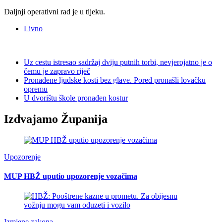
Daljnji operativni rad je u tijeku.
Livno
Uz cestu istresao sadržaj dviju putnih torbi, nevjerojatno je o
čemu je zapravo riječ
Pronađene ljudske kosti bez glave. Pored pronašli lovačku
opremu
U dvorištu škole pronađen kostur
Izdvajamo Županija
Upozorenje
MUP HBŽ uputio upozorenje vozačima
Izmjene zakona