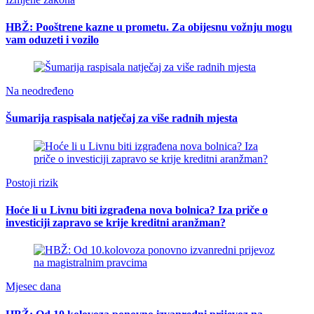
HBŽ: Pooštrene kazne u prometu. Za obijesnu vožnju mogu
vam oduzeti i vozilo
Na neodređeno
Šumarija raspisala natječaj za više radnih mjesta
Postoji rizik
Hoće li u Livnu biti izgrađena nova bolnica? Iza priče o
investiciji zapravo se krije kreditni aranžman?
Mjesec dana