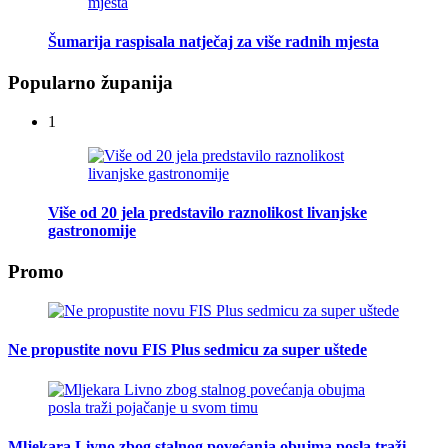
Šumarija raspisala natječaj za više radnih mjesta
Popularno županija
1
Više od 20 jela predstavilo raznolikost livanjske
gastronomije
Promo
Ne propustite novu FIS Plus sedmicu za super uštede
Mljekara Livno zbog stalnog povećanja obujma posla traži