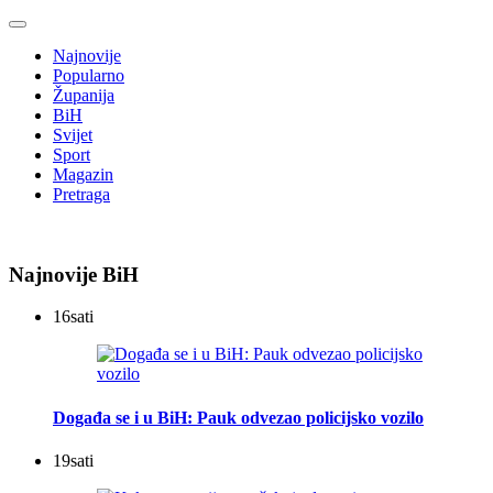
Najnovije
Popularno
Županija
BiH
Svijet
Sport
Magazin
Pretraga
Najnovije BiH
16
sati
Događa se i u BiH: Pauk odvezao policijsko vozilo
19
sati