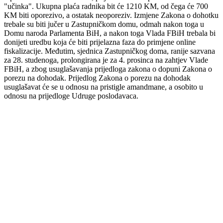
"učinka". Ukupna plaća radnika bit će 1210 KM, od čega će 700
KM biti oporezivo, a ostatak neoporeziv. Izmjene Zakona o dohotku
trebale su biti jučer u Zastupničkom domu, odmah nakon toga u
Domu naroda Parlamenta BiH, a nakon toga Vlada FBiH trebala bi
donijeti uredbu koja će biti prijelazna faza do primjene online
fiskalizacije. Međutim, sjednica Zastupničkog doma, ranije sazvana
za 28. studenoga, prolongirana je za 4. prosinca na zahtjev Vlade
FBiH, a zbog usuglašavanja prijedloga zakona o dopuni Zakona o
porezu na dohodak. Prijedlog Zakona o porezu na dohodak
usuglašavat će se u odnosu na pristigle amandmane, a osobito u
odnosu na prijedloge Udruge poslodavaca.