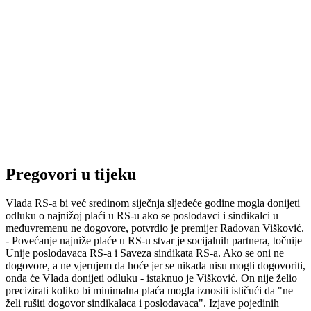
Pregovori u tijeku
Vlada RS-a bi već sredinom siječnja sljedeće godine mogla donijeti
odluku o najnižoj plaći u RS-u ako se poslodavci i sindikalci u
međuvremenu ne dogovore, potvrdio je premijer Radovan Višković.
- Povećanje najniže plaće u RS-u stvar je socijalnih partnera, točnije
Unije poslodavaca RS-a i Saveza sindikata RS-a. Ako se oni ne
dogovore, a ne vjerujem da hoće jer se nikada nisu mogli dogovoriti,
onda će Vlada donijeti odluku - istaknuo je Višković. On nije želio
precizirati koliko bi minimalna plaća mogla iznositi ističući da "ne
želi rušiti dogovor sindikalaca i poslodavaca". Izjave pojedinih