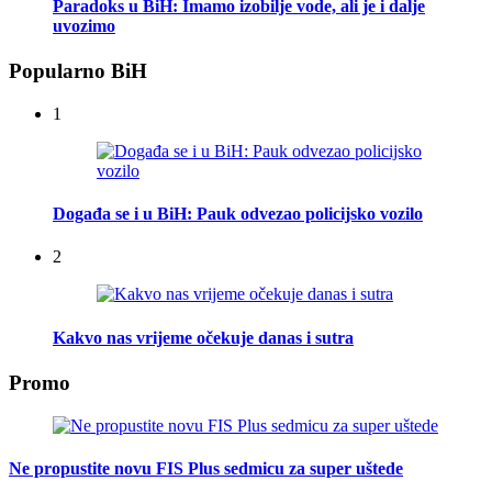
Paradoks u BiH: Imamo izobilje vode, ali je i dalje
uvozimo
Popularno BiH
1
Događa se i u BiH: Pauk odvezao policijsko vozilo
2
Kakvo nas vrijeme očekuje danas i sutra
Promo
Ne propustite novu FIS Plus sedmicu za super uštede