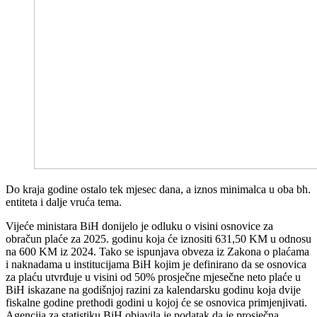
Do kraja godine ostalo tek mjesec dana, a iznos minimalca u oba bh.
entiteta i dalje vruća tema.
Vijeće ministara BiH donijelo je odluku o visini osnovice za
obračun plaće za 2025. godinu koja će iznositi 631,50 KM u odnosu
na 600 KM iz 2024. Tako se ispunjava obveza iz Zakona o plaćama
i naknadama u institucijama BiH kojim je definirano da se osnovica
za plaću utvrđuje u visini od 50% prosječne mjesečne neto plaće u
BiH iskazane na godišnjoj razini za kalendarsku godinu koja dvije
fiskalne godine prethodi godini u kojoj će se osnovica primjenjivati.
Agencija za statistiku BiH objavila je podatak da je prosječna