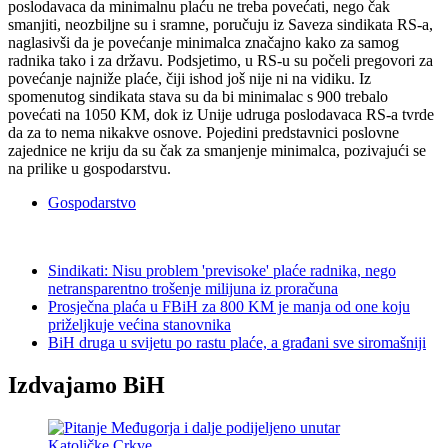
poslodavaca da minimalnu plaću ne treba povećati, nego čak
smanjiti, neozbiljne su i sramne, poručuju iz Saveza sindikata RS-a,
naglasivši da je povećanje minimalca značajno kako za samog
radnika tako i za državu. Podsjetimo, u RS-u su počeli pregovori za
povećanje najniže plaće, čiji ishod još nije ni na vidiku. Iz
spomenutog sindikata stava su da bi minimalac s 900 trebalo
povećati na 1050 KM, dok iz Unije udruga poslodavaca RS-a tvrde
da za to nema nikakve osnove. Pojedini predstavnici poslovne
zajednice ne kriju da su čak za smanjenje minimalca, pozivajući se
na prilike u gospodarstvu.
Gospodarstvo
Sindikati: Nisu problem 'previsoke' plaće radnika, nego
netransparentno trošenje milijuna iz proračuna
Prosječna plaća u FBiH za 800 KM je manja od one koju
priželjkuje većina stanovnika
BiH druga u svijetu po rastu plaće, a građani sve siromašniji
Izdvajamo BiH