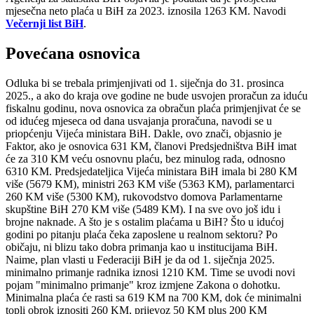
mjesečna neto plaća u BiH za 2023. iznosila 1263 KM. Navodi
Večernji list BiH
.
Povećana osnovica
Odluka bi se trebala primjenjivati od 1. siječnja do 31. prosinca
2025., a ako do kraja ove godine ne bude usvojen proračun za iduću
fiskalnu godinu, nova osnovica za obračun plaća primjenjivat će se
od idućeg mjeseca od dana usvajanja proračuna, navodi se u
priopćenju Vijeća ministara BiH. Dakle, ovo znači, objasnio je
Faktor, ako je osnovica 631 KM, članovi Predsjedništva BiH imat
će za 310 KM veću osnovnu plaću, bez minulog rada, odnosno
6310 KM. Predsjedateljica Vijeća ministara BiH imala bi 280 KM
više (5679 KM), ministri 263 KM više (5363 KM), parlamentarci
260 KM više (5300 KM), rukovodstvo domova Parlamentarne
skupštine BiH 270 KM više (5489 KM). I na sve ovo još idu i
brojne naknade. A što je s ostalim plaćama u BiH? Što u idućoj
godini po pitanju plaća čeka zaposlene u realnom sektoru? Po
običaju, ni blizu tako dobra primanja kao u institucijama BiH.
Naime, plan vlasti u Federaciji BiH je da od 1. siječnja 2025.
minimalno primanje radnika iznosi 1210 KM. Time se uvodi novi
pojam "minimalno primanje" kroz izmjene Zakona o dohotku.
Minimalna plaća će rasti sa 619 KM na 700 KM, dok će minimalni
topli obrok iznositi 260 KM, prijevoz 50 KM plus 200 KM