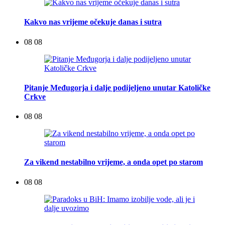
Kakvo nas vrijeme očekuje danas i sutra
08 08
Pitanje Međugorja i dalje podijeljeno unutar Katoličke
Crkve
08 08
Za vikend nestabilno vrijeme, a onda opet po starom
08 08