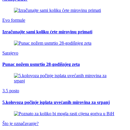
Evo formule
Izračunajte sami koliku ćete mirovinu primati
Sarajevo
Punac nožem usmrtio 28-godišnjeg zeta
3.5 posto
5.kolovoza počinje isplata uvećanih mirovina za srpanj
Što je označavanje?