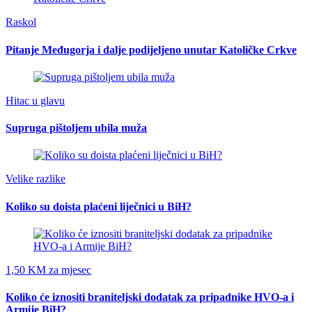
Raskol
Pitanje Međugorja i dalje podijeljeno unutar Katoličke Crkve
Hitac u glavu
Supruga pištoljem ubila muža
Velike razlike
Koliko su doista plaćeni liječnici u BiH?
1,50 KM za mjesec
Koliko će iznositi braniteljski dodatak za pripadnike HVO-a i
Armije BiH?